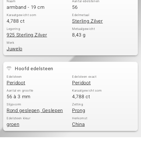
Naam
Aantal edelstenen
armband - 19 cm
56
Karaatgewicht som
Edelmetaal
4,788 ct
Sterling Zilver
Legering
Metaalgewicht
925 Sterling Zilver
8,43 g
Merk
Juwelo
Hoofd edelsteen
Edelsteen
Edelsteen exact
Peridoot
Peridoot
Aantal en grootte
Karaatgewicht som
56 à 3 mm
4,788 ct
Slijpvorm
Zetting
Rond geslepen, Geslepen
Prong
Edelsteen kleur
Herkomst
groen
China