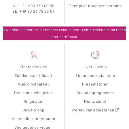
NL:
+31 800 250 00 50
Trustpilot Koopbescherming
BE:
+49 30 21 78 26 01
Uw online edelsteen sieradenspecialist voor echte edelsteen sieraden
met certificaat
Klantenservice
Over Juwelo
Echtheidscertificaat
Sieradenspecialisten
Welkomstpakket
Presentatoren
Deelname winspelen
Sieradenprogramma
Ringmaten
Nieuwsbrief
Juwelo App
Wereld van edelstenen
Verzending en retouren
Veelgestelde vragen