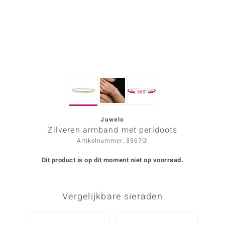
ana
Prince Designs
o
360°
Chic
d in Berlin
Juwelo
Zilveren armband met peridoots
insell
Artikelnummer: 3567GI
n Vogue
Dit product is op dit moment niet op voorraad.
e in Italy
Vergelijkbare sieraden
o Paraíso
izen
Nog m