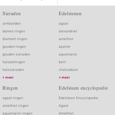
Sieraden
Edelstenen
armbanden
agaat
dames ringen
alexandriet
diamant ringen
amethist
gouden ringen
apatiet
gouden sieraden
aquamarijn
halskettingen
beril
halssieraden
chalcedoon
meer
meer
Ringen
Edelsteen encyclopedie
agaat ringen
Edelsteen Encyclopedie
amethist ringen
Agaat
aquamarijn ringen
Amethist