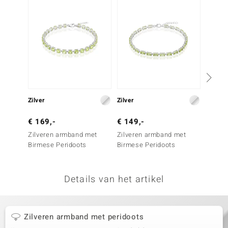
remonti
remonti
uwelo
 Gems
NO Collection
Zilver
Zilver
Zilver
va
€ 169,-
€ 149,-
€ 129
Zilveren armband met
Zilveren armband met
Zilver
Birmese Peridoots
Birmese Peridoots
Birmes
Details van het artikel
Minerale
Zilveren armband met peridoots