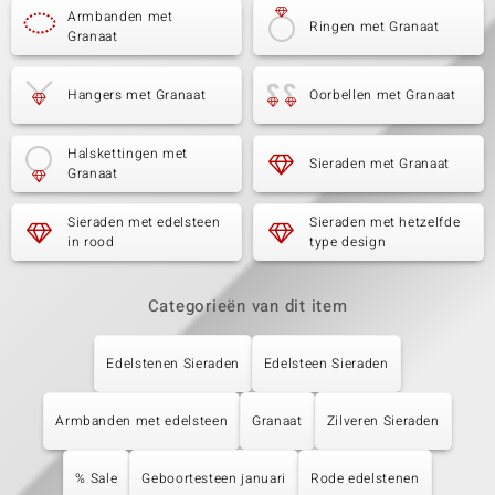
Armbanden met
Ringen met Granaat
Granaat
Hangers met Granaat
Oorbellen met Granaat
Halskettingen met
Sieraden met Granaat
Granaat
Sieraden met edelsteen
Sieraden met hetzelfde
in rood
type design
Categorieën van dit item
Edelstenen Sieraden
Edelsteen Sieraden
Armbanden met edelsteen
Granaat
Zilveren Sieraden
% Sale
Geboortesteen januari
Rode edelstenen