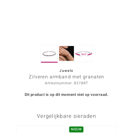
ana
Prince Designs
o
360°
Chic
d in Berlin
Juwelo
Zilveren armband met granaten
insell
Artikelnummer: 8378RT
n Vogue
Dit product is op dit moment niet op voorraad.
e in Italy
Vergelijkbare sieraden
o Paraíso
izen
NIEUW