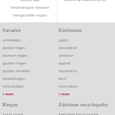
Verzending en retouren
Veelgestelde vragen
Sieraden
Edelstenen
armbanden
agaat
dames ringen
alexandriet
diamant ringen
amethist
gouden ringen
apatiet
gouden sieraden
aquamarijn
halskettingen
beril
halssieraden
chalcedoon
meer
meer
Ringen
Edelsteen encyclopedie
agaat ringen
Edelsteen Encyclopedie