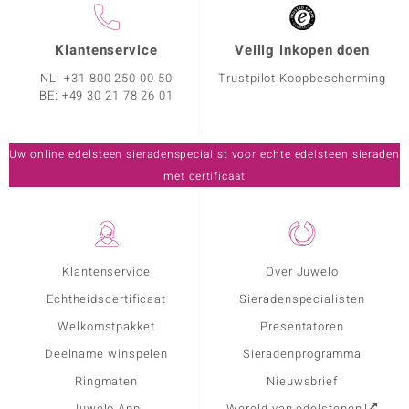
Klantenservice
Veilig inkopen doen
NL:
+31 800 250 00 50
Trustpilot Koopbescherming
BE:
+49 30 21 78 26 01
Uw online edelsteen sieradenspecialist voor echte edelsteen sieraden
met certificaat
Klantenservice
Over Juwelo
Echtheidscertificaat
Sieradenspecialisten
Welkomstpakket
Presentatoren
Deelname winspelen
Sieradenprogramma
Ringmaten
Nieuwsbrief
Juwelo App
Wereld van edelstenen