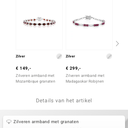
remonti
remonti
uwelo
 Gems
NO Collection
Zilver
Zilver
Zilver
va
€ 149,-
€ 299,-
€ 199
Zilveren armband met
Zilveren armband met
Zilver
Mozambique granaten
Madagaskar Robijnen
rhodol
Details van het artikel
Minerale
Zilveren armband met granaten