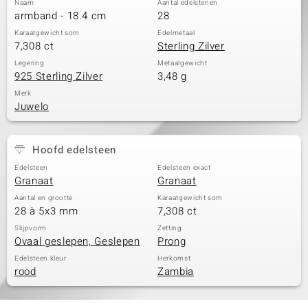
Naam
Aantal edelstenen
armband - 18.4 cm
28
Karaatgewicht som
Edelmetaal
7,308 ct
Sterling Zilver
Legering
Metaalgewicht
925 Sterling Zilver
3,48 g
Merk
Juwelo
Hoofd edelsteen
Edelsteen
Edelsteen exact
Granaat
Granaat
Aantal en grootte
Karaatgewicht som
28 à 5x3 mm
7,308 ct
Slijpvorm
Zetting
Ovaal geslepen, Geslepen
Prong
Edelsteen kleur
Herkomst
rood
Zambia