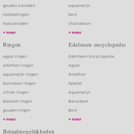
gouden sieraden
aquamarijn
halskettingen
beril
halssieraden
chalcedoon
meer
meer
Ringen
Edelsteen encyclopedie
agaat ringen
Edelsteen Encyclopedie
amethist ringen
Agaat
aquamarijn ringen
Amethist
barnsteen ringen
Apatiet
citrien ringen
Aquamarijn
diamant ringen
Barnsteen
gouden ringen
Beril
meer
meer
Betaalmogelijkheden