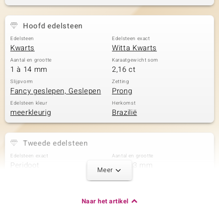
Hoofd edelsteen
Edelsteen
Edelsteen exact
Kwarts
Witta Kwarts
Aantal en grootte
Karaatgewicht som
1 à 14 mm
2,16 ct
Slijpvorm
Zetting
Fancy geslepen, Geslepen
Prong
Edelsteen kleur
Herkomst
meerkleurig
Brazilië
Tweede edelsteen
Edelsteen exact
Aantal en grootte
Peridoot
4 à 4x3 mm
Meer
Karaatgewicht som
Slijpvorm
0,648 ct
Druppel geslepen
Zetting
Herkomst
Naar het artikel
Prong
China