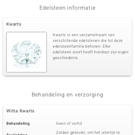
Edelsteen informatie
Derde edelsteen
Edelsteen exact
Aantal en grootte
Kwarts
Rhodoliet
1 à 4x3 mm
Karaatgewicht som
Slijpvorm
Kwarts is een verzamelnaam van
0,18 ct
Ovaal geslepen
verschillende edelstenen die tot deze
edelsteenfamilie behoren. Elke
Zetting
Herkomst
Prong
edelsteen soort heeft hierdoor zijn eigen
Indië
geschiedenis.
Vierde edelsteen
Edelsteen exact
Aantal en grootte
Mozambique Granaat
4 à 2 mm
Karaatgewicht som
Slijpvorm
Behandeling en verzorging
0,144 ct
Rond geslepen
Zetting
Herkomst
Witta Kwarts
Prong
Mozambique
Behandeling
Geen of verhit
Zelden gebruikt, om het uiterlijk te