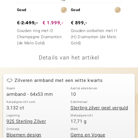
remonti
Goud
Goud
Goud
remonti
€ 2.499,-
€ 1.999,-
€ 899,-
€ 399
Gouden ring met I2
Gouden oorbellen met I1
Gouden
uwelo
Champagne Diamanten
(H) Diamanten (de Melo
Argyle
(de Melo Gold)
Gold)
Diama
 Gems
Details van het artikel
NO Collection
va
Zilveren armband met een witte kwarts
Naam
Aantal edelstenen
armband - 64x53 mm
10
Karaatgewicht som
Edelmetaal
3,132 ct
Sterling zilver geel verguld
Legering
Metaalgewicht
925 Sterling Zilver
17,71 g
Minerale
Ontwerp
Merk
Bloemen design
Gems en Vogue