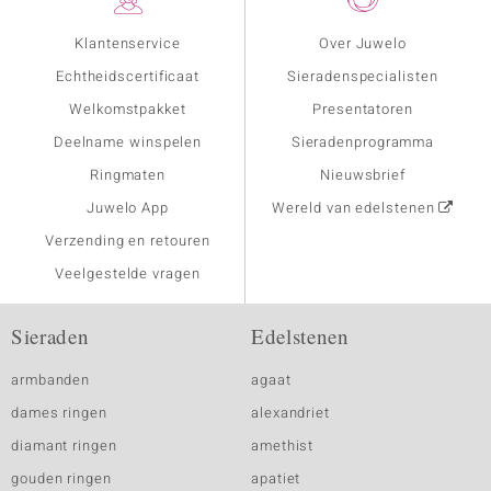
Klantenservice
Over Juwelo
Echtheidscertificaat
Sieradenspecialisten
Welkomstpakket
Presentatoren
Deelname winspelen
Sieradenprogramma
Ringmaten
Nieuwsbrief
Juwelo App
Wereld van edelstenen
Verzending en retouren
Veelgestelde vragen
Sieraden
Edelstenen
armbanden
agaat
dames ringen
alexandriet
diamant ringen
amethist
gouden ringen
apatiet