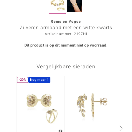
ana
Gems en Vogue
Zilveren armband met een witte kwarts
Prince Designs
Artikelnummer: 2197HI
o
Dit product is op dit moment niet op voorraad.
Chic
Vergelijkbare sieraden
d in Berlin
insell
-20%
Nog maar 1
Nog m
n Vogue
e in Italy
o Paraíso
izen
18