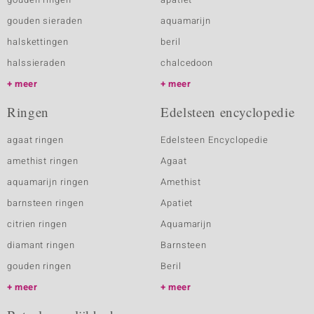
gouden sieraden
aquamarijn
halskettingen
beril
halssieraden
chalcedoon
meer
meer
Ringen
Edelsteen encyclopedie
agaat ringen
Edelsteen Encyclopedie
amethist ringen
Agaat
aquamarijn ringen
Amethist
barnsteen ringen
Apatiet
citrien ringen
Aquamarijn
diamant ringen
Barnsteen
gouden ringen
Beril
meer
meer