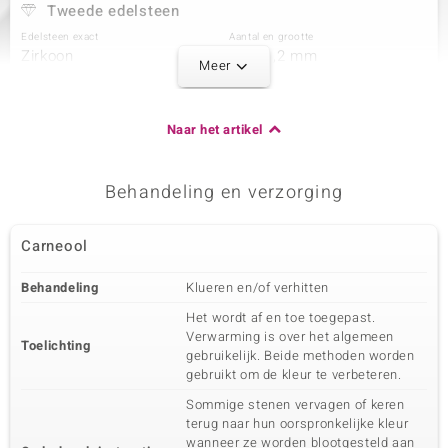
Tweede edelsteen
Edelsteen exact
Aantal en grootte
Zirkoon
20 à 1,2 mm
Meer
Karaatgewicht som
Slijpvorm
0,225 ct
Rond geslepen
Zetting
Herkomst
Naar het artikel
Prong
Cambodja
Behandeling en verzorging
Derde edelsteen
Edelsteen exact
Aantal en grootte
Carneool
Zirkoon
12 à 1 mm
Karaatgewicht som
Slijpvorm
Behandeling
Klueren en/of verhitten
0,076 ct
Rond geslepen
Het wordt af en toe toegepast.
Zetting
Herkomst
Verwarming is over het algemeen
Pave
Cambodja
Toelichting
gebruikelijk. Beide methoden worden
gebruikt om de kleur te verbeteren.
Sommige stenen vervagen of keren
terug naar hun oorspronkelijke kleur
wanneer ze worden blootgesteld aan