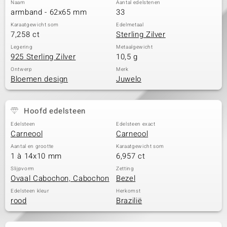
Naam
Aantal edelstenen
armband - 62x65 mm
33
Karaatgewicht som
Edelmetaal
7,258 ct
Sterling Zilver
Legering
Metaalgewicht
925 Sterling Zilver
10,5 g
Ontwerp
Merk
Bloemen design
Juwelo
Hoofd edelsteen
Edelsteen
Edelsteen exact
Carneool
Carneool
Aantal en grootte
Karaatgewicht som
1 à 14x10 mm
6,957 ct
Slijpvorm
Zetting
Ovaal Cabochon, Cabochon
Bezel
Edelsteen kleur
Herkomst
rood
Brazilië