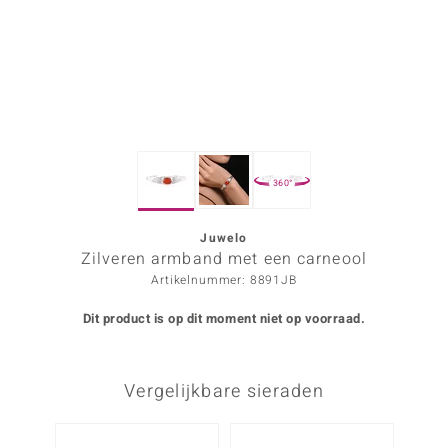
ana
Prince Designs
o
360°
Chic
d in Berlin
Juwelo
Zilveren armband met een carneool
insell
Artikelnummer: 8891JB
n Vogue
Dit product is op dit moment niet op voorraad.
e in Italy
Vergelijkbare sieraden
o Paraíso
izen