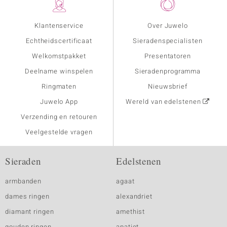
Klantenservice
Over Juwelo
Echtheidscertificaat
Sieradenspecialisten
Welkomstpakket
Presentatoren
Deelname winspelen
Sieradenprogramma
Ringmaten
Nieuwsbrief
Juwelo App
Wereld van edelstenen
Verzending en retouren
Veelgestelde vragen
Sieraden
Edelstenen
armbanden
agaat
dames ringen
alexandriet
diamant ringen
amethist
gouden ringen
apatiet