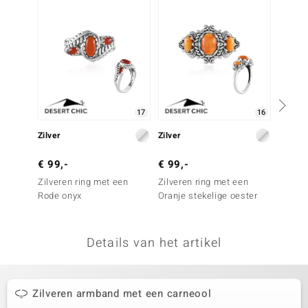
remonti
remonti
uwelo
 Gems
17
16
NO Collection
Zilver
Zilver
Zilver
va
€ 99,-
€ 99,-
€ 129
Zilveren ring met een
Zilveren ring met een
Zilver
Rode onyx
Oranje stekelige oester
carneo
Details van het artikel
Minerale
Zilveren armband met een carneool