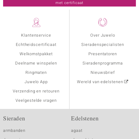
met certificaat
Klantenservice
Over Juwelo
Echtheidscertificaat
Sieradenspecialisten
Welkomstpakket
Presentatoren
Deelname winspelen
Sieradenprogramma
Ringmaten
Nieuwsbrief
Juwelo App
Wereld van edelstenen
Verzending en retouren
Veelgestelde vragen
Sieraden
Edelstenen
armbanden
agaat