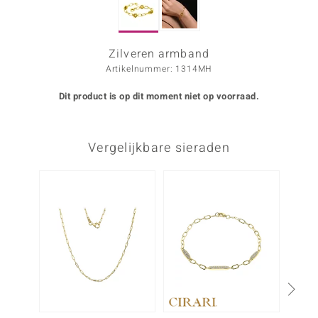
ana
Zilveren armband
Artikelnummer: 1314MH
Prince Designs
Dit product is op dit moment niet op voorraad.
o
Chic
Vergelijkbare sieraden
d in Berlin
insell
n Vogue
e in Italy
o Paraíso
izen