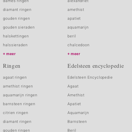
dames ringen
alexandriet
diamant ringen
amethist
gouden ringen
apatiet
gouden sieraden
aquamarijn
halskettingen
beril
halssieraden
chalcedoon
meer
meer
Ringen
Edelsteen encyclopedie
agaat ringen
Edelsteen Encyclopedie
amethist ringen
Agaat
aquamarijn ringen
Amethist
barnsteen ringen
Apatiet
citrien ringen
Aquamarijn
diamant ringen
Barnsteen
gouden ringen
Beril