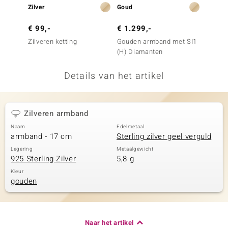
Zilver
Goud
Goud
remonti
€ 99,-
€ 1.299,-
€ 299
remonti
Zilveren ketting
Gouden armband met SI1
Gouden
(H) Diamanten
uwelo
Details van het artikel
 Gems
NO Collection
Zilveren armband
va
Naam
Edelmetaal
armband - 17 cm
Sterling zilver geel verguld
Legering
Metaalgewicht
925 Sterling Zilver
5,8 g
Kleur
gouden
Minerale
Naar het artikel