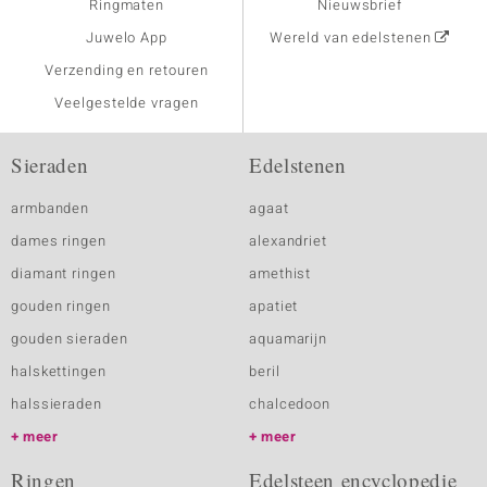
Ringmaten
Nieuwsbrief
Juwelo App
Wereld van edelstenen
Verzending en retouren
Veelgestelde vragen
Sieraden
Edelstenen
armbanden
agaat
dames ringen
alexandriet
diamant ringen
amethist
gouden ringen
apatiet
gouden sieraden
aquamarijn
halskettingen
beril
halssieraden
chalcedoon
meer
meer
Ringen
Edelsteen encyclopedie