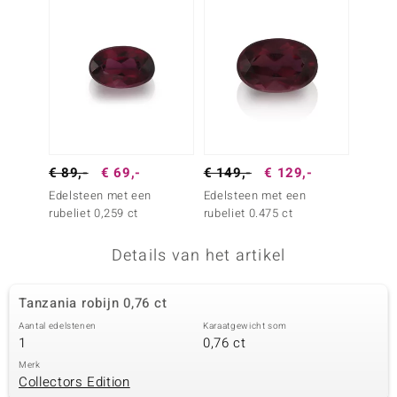
remonti
remonti
uwelo
 Gems
NO Collection
€ 89,-
€ 69,-
€ 149,-
€ 129,-
Edelsteen met een
Edelsteen met een
va
rubeliet 0,259 ct
rubeliet 0.475 ct
Details van het artikel
Tanzania robijn 0,76 ct
Aantal edelstenen
Karaatgewicht som
1
0,76 ct
Minerale
Merk
Collectors Edition