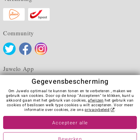
Community
Juwelo App
Gegevensbescherming
Om Juwelo optimaal te kunnen tonen en te verbeteren , maken we
gebruik van cookies. Door op de knop "Accepteren" te klikken, kunt u
akkoord gaan met het gebruik van cookies,
afwijzen
het gebruik van
Algemene verkoopvoorwaarden
Privacybeleid
Cookies
cookies of beslissen welk type cookies u wilt accepteren. Voor meer
Colofon
Contact
Contract herroepen
informatie over cookies, zie ons
privacybeleid
.
Visit our stores in other countries:
Accepteer alle
Bewerken