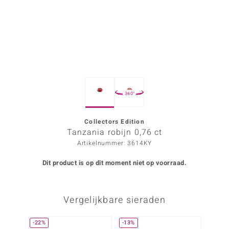
ana
Prince Designs
o
360°
Chic
d in Berlin
Collectors Edition
Tanzania robijn 0,76 ct
insell
Artikelnummer: 3614KY
n Vogue
Dit product is op dit moment niet op voorraad.
e in Italy
Vergelijkbare sieraden
o Paraíso
izen
-22%
-13%