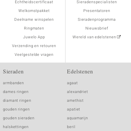
Echtheidscertificaat
Sieradenspecialisten
Welkomstpakket
Presentatoren
Deelname winspelen
Sieradenprogramma
Ringmaten
Nieuwsbrief
Juwelo App
Wereld van edelstenen
Verzending en retouren
Veelgestelde vragen
Sieraden
Edelstenen
armbanden
agaat
dames ringen
alexandriet
diamant ringen
amethist
gouden ringen
apatiet
gouden sieraden
aquamarijn
halskettingen
beril