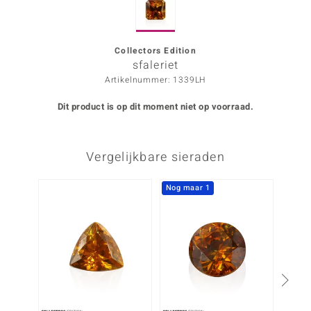
ana
Collectors Edition
sfaleriet
Prince Designs
Artikelnummer: 1339LH
o
Dit product is op dit moment niet op voorraad.
Chic
Vergelijkbare sieraden
d in Berlin
insell
Nog maar 1
-14%
n Vogue
e in Italy
o Paraíso
izen