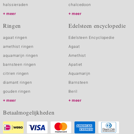
halssieraden
chalcedoon
meer
meer
Ringen
Edelsteen encyclopedie
agaat ringen
Edelsteen Encyclopedie
amethist ringen
Agaat
aquamarijn ringen
Amethist
barnsteen ringen
Apatiet
citrien ringen
Aquamarijn
diamant ringen
Barnsteen
gouden ringen
Beril
meer
meer
Betaalmogelijkheden