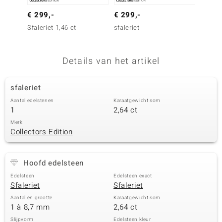
remonti
€ 299,-
€ 299,-
€ 699
Sfaleriet 1,46 ct
sfaleriet
Grossu
remonti
uwelo
Details van het artikel
 Gems
sfaleriet
NO Collection
Aantal edelstenen
Karaatgewicht som
1
2,64 ct
va
Merk
Collectors Edition
Hoofd edelsteen
Edelsteen
Edelsteen exact
Sfaleriet
Sfaleriet
Minerale
Aantal en grootte
Karaatgewicht som
1 à 8,7 mm
2,64 ct
Slijpvorm
Edelsteen kleur