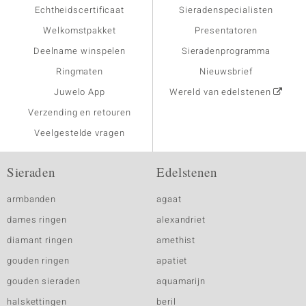
Echtheidscertificaat
Sieradenspecialisten
Welkomstpakket
Presentatoren
Deelname winspelen
Sieradenprogramma
Ringmaten
Nieuwsbrief
Juwelo App
Wereld van edelstenen
Verzending en retouren
Veelgestelde vragen
Sieraden
Edelstenen
armbanden
agaat
dames ringen
alexandriet
diamant ringen
amethist
gouden ringen
apatiet
gouden sieraden
aquamarijn
halskettingen
beril