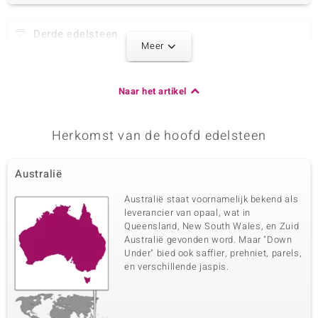
Derde edelsteen
Meer
Edelsteen exact
Grootte
Mozambique Granaat
versch. mm
Slijpvorm
Herkomst
Naar het artikel
Kraal Fancy, gefacetteerd
Mozambique
Herkomst van de hoofd edelsteen
Vierde edelsteen
Edelsteen exact
Grootte
Zambia Amethist
Australië
versch. mm
Slijpvorm
Herkomst
Australië staat voornamelijk bekend als
Kraal Fancy, gefacetteerd
Zambia
leverancier van opaal, wat in
Queensland, New South Wales, en Zuid
Australië gevonden word. Maar "Down
Vijfde edelsteen
Under" bied ook saffier, prehniet, parels,
en verschillende jaspis.
Edelsteen exact
Grootte
Sodaliet
versch. mm
Slijpvorm
Herkomst
Kraal Fancy, gefacetteerd
VS