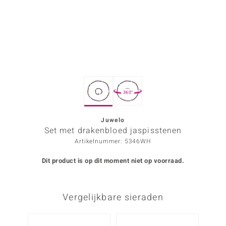
ana
Prince Designs
o
360°
Chic
d in Berlin
Juwelo
Set met drakenbloed jaspisstenen
insell
Artikelnummer: 5346WH
n Vogue
Dit product is op dit moment niet op voorraad.
e in Italy
Vergelijkbare sieraden
o Paraíso
izen