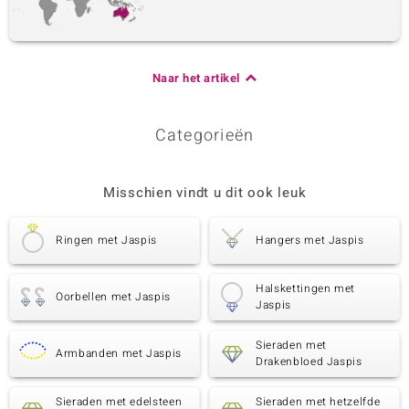
Zesde edelsteen
Edelsteen exact
Grootte
Naar het artikel
Edelsteen
versch. mm
Slijpvorm
Herkomst
Kraal Fancy, gefacetteerd
verschillende landen
Categorieën
Misschien vindt u dit ook leuk
Ringen met Jaspis
Hangers met Jaspis
Halskettingen met
Oorbellen met Jaspis
Jaspis
Sieraden met
Armbanden met Jaspis
Drakenbloed Jaspis
Sieraden met edelsteen
Sieraden met hetzelfde