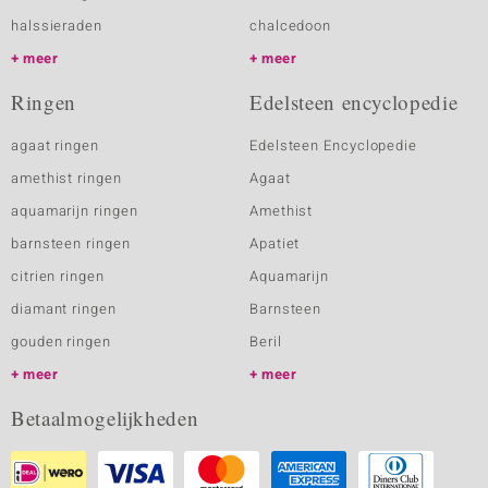
halssieraden
chalcedoon
meer
meer
Ringen
Edelsteen encyclopedie
agaat ringen
Edelsteen Encyclopedie
amethist ringen
Agaat
aquamarijn ringen
Amethist
barnsteen ringen
Apatiet
citrien ringen
Aquamarijn
diamant ringen
Barnsteen
gouden ringen
Beril
meer
meer
Betaalmogelijkheden