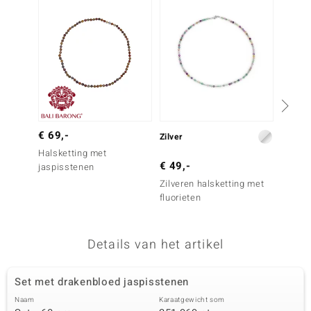
remonti
remonti
uwelo
 Gems
NO Collection
€ 69,-
€ 49,
Zilver
Halsketting met
Stalen
va
€ 49,-
jaspisstenen
chryso
Zilveren halsketting met
fluorieten
Details van het artikel
Minerale
Set met drakenbloed jaspisstenen
Naam
Karaatgewicht som