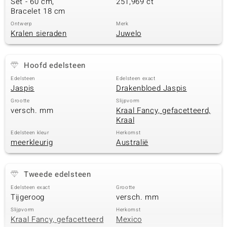
Set - 60 cm,
251,969 ct
Bracelet 18 cm
Ontwerp
Merk
Kralen sieraden
Juwelo
Hoofd edelsteen
Edelsteen
Edelsteen exact
Jaspis
Drakenbloed Jaspis
Grootte
Slijpvorm
versch. mm
Kraal Fancy, gefacetteerd,
Kraal
Edelsteen kleur
Herkomst
meerkleurig
Australië
Tweede edelsteen
Edelsteen exact
Grootte
Tijgeroog
versch. mm
Slijpvorm
Herkomst
Kraal Fancy, gefacetteerd
Mexico