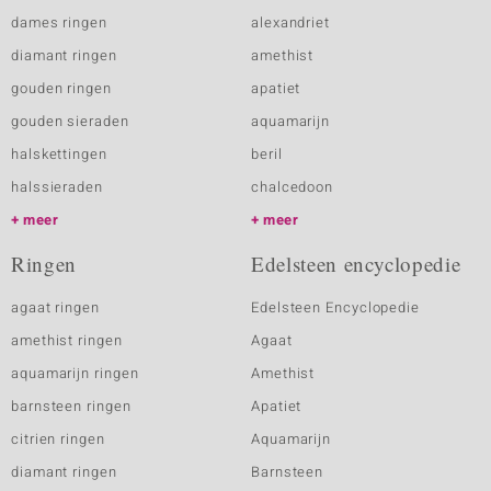
dames ringen
alexandriet
diamant ringen
amethist
gouden ringen
apatiet
gouden sieraden
aquamarijn
halskettingen
beril
halssieraden
chalcedoon
meer
meer
Ringen
Edelsteen encyclopedie
agaat ringen
Edelsteen Encyclopedie
amethist ringen
Agaat
aquamarijn ringen
Amethist
barnsteen ringen
Apatiet
citrien ringen
Aquamarijn
diamant ringen
Barnsteen