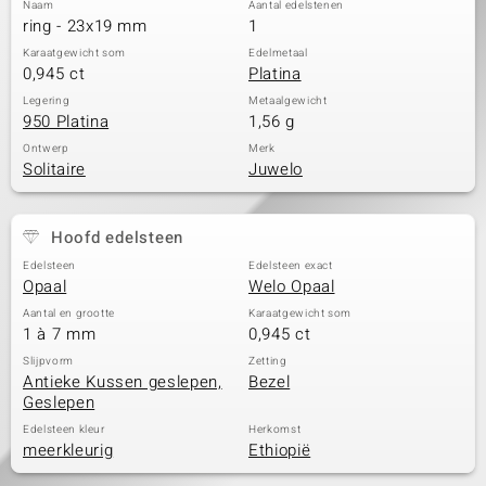
Naam
Aantal edelstenen
ring - 23x19 mm
1
Karaatgewicht som
Edelmetaal
0,945 ct
Platina
Legering
Metaalgewicht
950 Platina
1,56 g
Ontwerp
Merk
Solitaire
Juwelo
Hoofd edelsteen
Edelsteen
Edelsteen exact
Opaal
Welo Opaal
Aantal en grootte
Karaatgewicht som
1 à 7 mm
0,945 ct
Slijpvorm
Zetting
Antieke Kussen geslepen,
Bezel
Geslepen
Edelsteen kleur
Herkomst
meerkleurig
Ethiopië