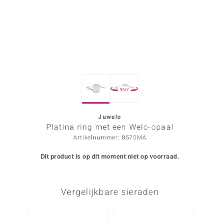
ana
Prince Designs
o
360°
Chic
d in Berlin
Juwelo
Platina ring met een Welo-opaal
insell
Artikelnummer: 8570MA
n Vogue
Dit product is op dit moment niet op voorraad.
e in Italy
Vergelijkbare sieraden
o Paraíso
izen