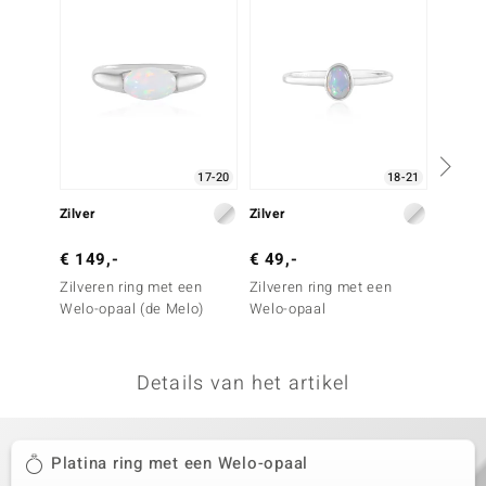
remonti
remonti
uwelo
 Gems
17-20
18-21
NO Collection
Zilver
Zilver
Zilver
va
€ 149,-
€ 49,-
€ 299
Zilveren ring met een
Zilveren ring met een
Zilver
Welo-opaal (de Melo)
Welo-opaal
Welo-o
Essenc
Details van het artikel
Minerale
Platina ring met een Welo-opaal