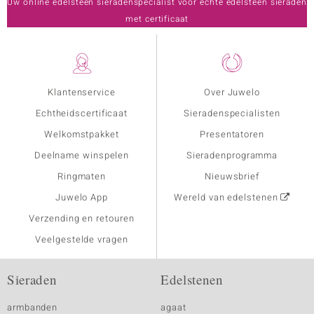
Uw online edelsteen sieradenspecialist voor echte edelsteen sieraden
met certificaat
Klantenservice
Over Juwelo
Echtheidscertificaat
Sieradenspecialisten
Welkomstpakket
Presentatoren
Deelname winspelen
Sieradenprogramma
Ringmaten
Nieuwsbrief
Juwelo App
Wereld van edelstenen
Verzending en retouren
Veelgestelde vragen
Sieraden
Edelstenen
armbanden
agaat