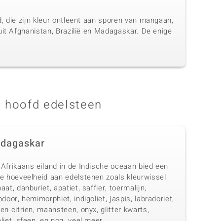
, die zijn kleur ontleent aan sporen van mangaan,
uit Afghanistan, Brazilië en Madagaskar. De enige
 hoofd edelsteen
dagaskar
 Afrikaans eiland in de Indische oceaan bied een
te hoeveelheid aan edelstenen zoals kleurwissel
aat, danburiet, apatiet, saffier, toermalijn,
odoor, hemimorphiet, indigoliet, jaspis, labradoriet,
en citrien, maansteen, onyx, glitter kwarts,
liet, sfeen, en nog veel meer.