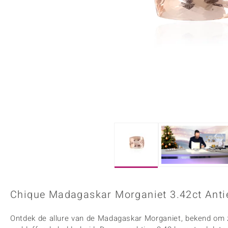
Onyx
Peridoot
Armbanden
Kralen sieraden
Custodana
Kunstreizen
Spinel
Tanzaniet
Accessoires
Bedels
Dagen
Mark Tremonti
Zirkoon
Sieradensets
Colliers
Edelstenen op kleur
Rood
Paars
Alle edelstenen
Chique Madagaskar Morganiet 3.42ct Anti
Ontdek de allure van de Madagaskar Morganiet, bekend om zi