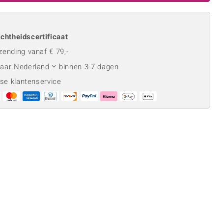
Rhodoliet
Sieraden in varianten
is
Toermalijn
Ringmaten
chtheidscertificaat
zending vanaf € 79,-
naar
Nederland
binnen 3-7 dagen
Geel
se klantenservice