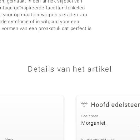
n, gemaakt in een antiek slijpsel van
vintage-geïnspireerde facetten fonkelen
is voor op maat ontworpen sieraden van
ende symfonie of in witgoud voor een
e vormen van een pronkstuk dat perfect is
Details van het artikel
Hoofd edelstee
Edelsteen
Morganiet
Merk
Karaatgewicht som