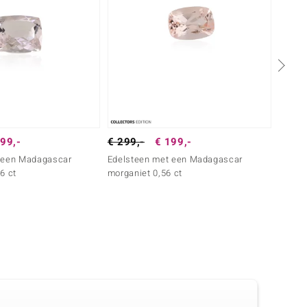
99,-
€ 299,-
€ 199,-
€ 799
 een Madagascar
Edelsteen met een Madagascar
Edels
6 ct
morganiet 0,56 ct
morgan