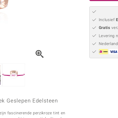
Parel
Kwarts
♦ Zilveren ringen
Vitale Minerale
Topaas
Turkoo
♦ Zilveren oorbellen
♦ Zilveren hangers
Inclusief
E
♦ Zilveren armbanden
Gratis
ver
♦ Zilveren kettingen
Levering 
Blauw
Groen
Nederland
Platina sieraden
360°
ek Geslepen Edelsteen
jn fascinerende perzikroze tint en