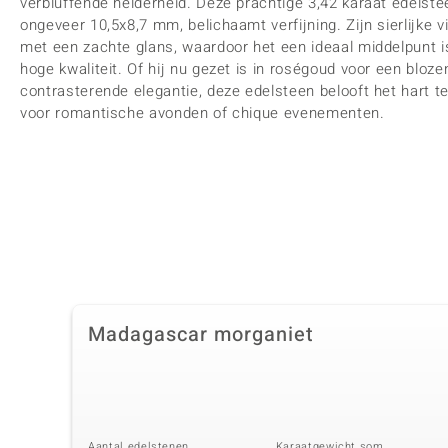
verbluffende helderheid. Deze prachtige 3,42 karaat edelstee
ongeveer 10,5x8,7 mm, belichaamt verfijning. Zijn sierlijke 
met een zachte glans, waardoor het een ideaal middelpunt 
hoge kwaliteit. Of hij nu gezet is in roségoud voor een bloz
contrasterende elegantie, deze edelsteen belooft het hart t
voor romantische avonden of chique evenementen.
Madagascar morganiet
Aantal edelstenen
Karaatgewicht som