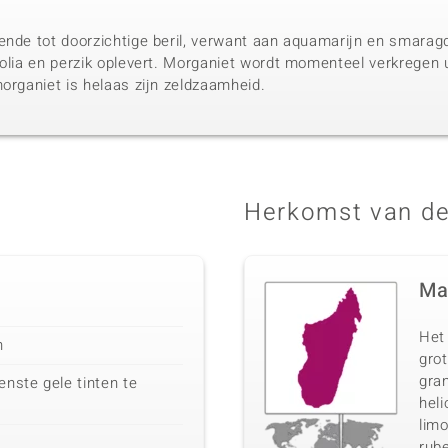
ende tot doorzichtige beril, verwant aan aquamarijn en smaragd
nolia en perzik oplevert. Morganiet wordt momenteel verkregen 
organiet is helaas zijn zeldzaamheid.
Herkomst van de
Ma
Het
n
gro
gran
nste gele tinten te
heli
limo
rube