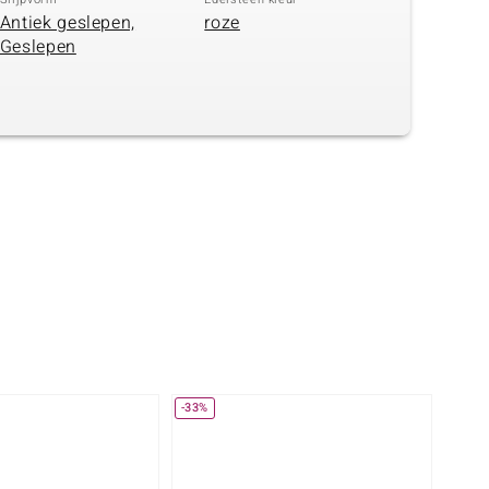
Antiek geslepen,
roze
Geslepen
-33%
-38%