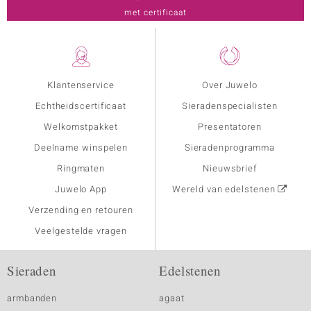
met certificaat
Klantenservice
Over Juwelo
Echtheidscertificaat
Sieradenspecialisten
Welkomstpakket
Presentatoren
Deelname winspelen
Sieradenprogramma
Ringmaten
Nieuwsbrief
Juwelo App
Wereld van edelstenen
Verzending en retouren
Veelgestelde vragen
Sieraden
Edelstenen
armbanden
agaat