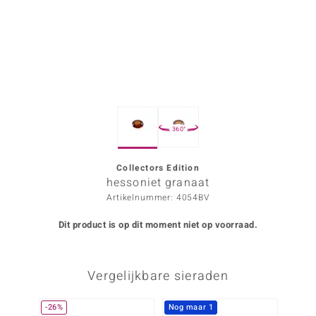
ana
Prince Designs
o
360°
Chic
d in Berlin
Collectors Edition
hessoniet granaat
insell
Artikelnummer: 4054BV
n Vogue
Dit product is op dit moment niet op voorraad.
e in Italy
Vergelijkbare sieraden
o Paraíso
izen
-26%
Nog maar 1
-20%