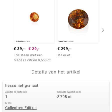
remonti
remonti
uwelo
 Gems
NO Collection
€ 39,-
€ 29,-
€ 299,-
€ 49,
Edelsteen met een
sfaleriet
Edelst
va
Madeira citrien 0,568 ct
Madeira
Details van het artikel
hessoniet granaat
Aantal edelstenen
Karaatgewicht som
1
3,705 ct
Minerale
Merk
Collectors Edition