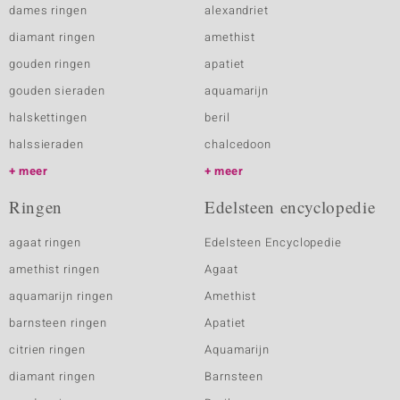
dames ringen
alexandriet
diamant ringen
amethist
gouden ringen
apatiet
gouden sieraden
aquamarijn
halskettingen
beril
halssieraden
chalcedoon
meer
meer
Ringen
Edelsteen encyclopedie
agaat ringen
Edelsteen Encyclopedie
amethist ringen
Agaat
aquamarijn ringen
Amethist
barnsteen ringen
Apatiet
citrien ringen
Aquamarijn
diamant ringen
Barnsteen