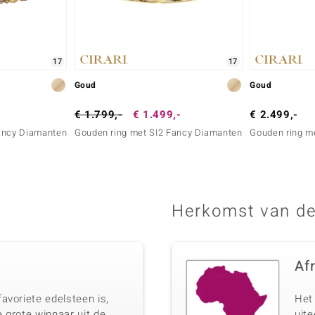
17
17
Goud
Goud
€ 1.799,-
€ 1.499,-
€ 2.499,-
ancy Diamanten
Gouden ring met SI2 Fancy Diamanten
Gouden ring me
Herkomst van de
Af
avoriete edelsteen is,
Het 
 grote winnaar uit de
uit