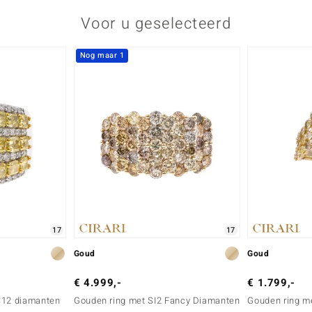
Voor u geselecteerd
Nog maar 1
17
17
Goud
Goud
€ 4.999,-
€ 1.799,-
S12 diamanten
Gouden ring met SI2 Fancy Diamanten
Gouden ring m