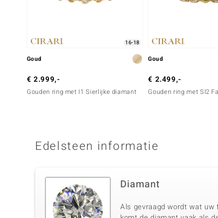
16-18
Goud
Goud
€ 2.999,-
€ 2.499,-
Gouden ring met I1 Sierlijke diamant
Gouden ring met SI2 F
Edelsteen informatie
Diamant
Als gevraagd wordt wat uw f
komt de diamant vaak als de