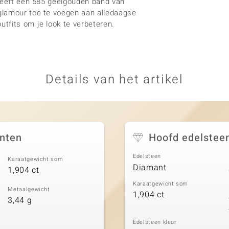
 heeft een 585 geelgouden band van
glamour toe te voegen aan alledaagse
tfits om je look te verbeteren.
Details van het artikel
nten
Hoofd edelstee
Edelsteen
Karaatgewicht som
Diamant
1,904 ct
Karaatgewicht som
Metaalgewicht
1,904 ct
3,44 g
Edelsteen kleur