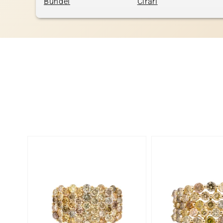
Bundel
Cirari