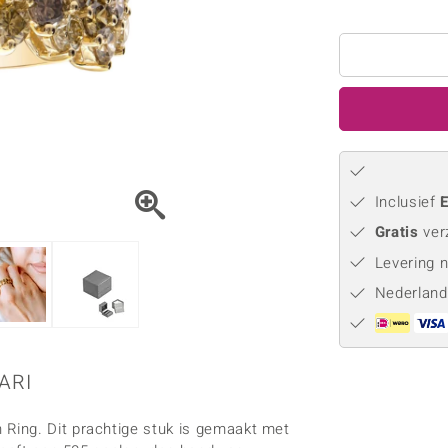
Parel
Kwarts
♦ Zilveren ringen
Vitale Minerale
Topaas
Turkoo
♦ Zilveren oorbellen
♦ Zilveren hangers
♦ Zilveren armbanden
♦ Zilveren kettingen
Blauw
Groen
Platina sieraden
Inclusief
E
Gratis
ver
Levering 
Nederland
ARI
Ring. Dit prachtige stuk is gemaakt met