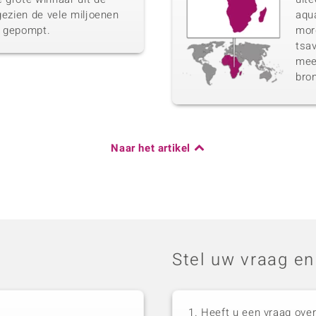
gezien de vele miljoenen
aqua
n gepompt.
morg
tsav
meer
bro
Naar het artikel
Stel uw vraag en
Heeft u een vraag over