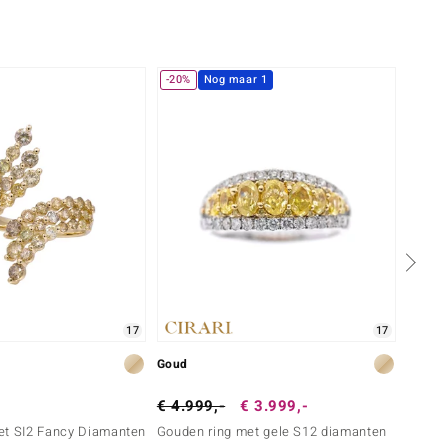
-20%
Nog maar 1
17
17
Goud
Goud
€ 4.999,-
€ 3.999,-
€ 1.4
et SI2 Fancy Diamanten
Gouden ring met gele S12 diamanten
Gouden