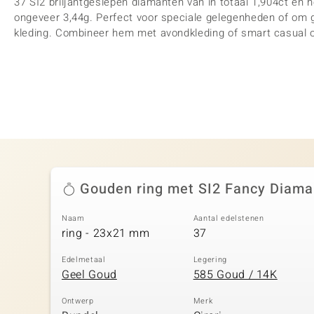
37 SI2 briljantgeslepen diamanten van in totaal 1,904ct en
ongeveer 3,44g. Perfect voor speciale gelegenheden of om 
kleding. Combineer hem met avondkleding of smart casual ou
Gouden ring met SI2 Fancy Diama
Naam
Aantal edelstenen
ring - 23x21 mm
37
Edelmetaal
Legering
Geel Goud
585 Goud / 14K
Ontwerp
Merk