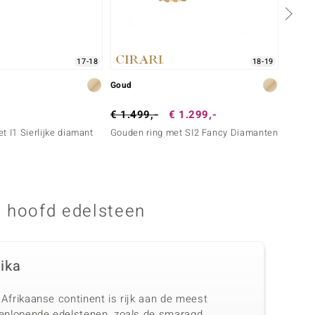
17-18
18-19
Goud
Goud
€ 1.499,-
€ 1.299,-
€ 4.9
t I1 Sierlijke diamant
Gouden ring met SI2 Fancy Diamanten
Gouden
 hoofd edelsteen
rika
Afrikaanse continent is rijk aan de meest
eenlopende edelstenen, zoals de smaragd,