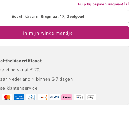
Rhodoliet
Sieraden in varianten
Hulp bij bepalen ringmaat
is
Toermalijn
Ringmaten
Beschikbaar in
Ringmaat 17, Geelgoud
In mijn winkelmandje
Geel
chtheidscertificaat
zending vanaf € 79,-
naar
Nederland
binnen 3-7 dagen
se klantenservice