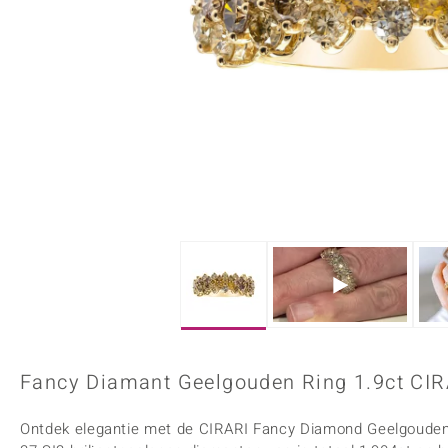
Onyx
Peridoot
Armbanden
Kralen sieraden
Custodana
Kunstreizen
Spinel
Tanzaniet
Accessoires
Bedels
Dagen
Mark Tremonti
Zirkoon
Sieradensets
Colliers
Edelstenen op kleur
Rood
Paars
Alle edelstenen
Fancy Diamant Geelgouden Ring 1.9ct CIR
Ontdek elegantie met de CIRARI Fancy Diamond Geelgouden 