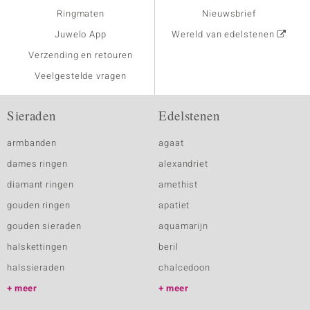
Ringmaten
Nieuwsbrief
Juwelo App
Wereld van edelstenen
Verzending en retouren
Veelgestelde vragen
Sieraden
Edelstenen
armbanden
agaat
dames ringen
alexandriet
diamant ringen
amethist
gouden ringen
apatiet
gouden sieraden
aquamarijn
halskettingen
beril
halssieraden
chalcedoon
meer
meer