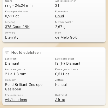
Naam
Aantal edelstenen
ring - 24x24 mm
21
Karaatgewicht som
Edelmetaal
0,511 ct
Goud
Legering
Metaalgewicht
375 Goud / 9K
2,67 g
Ontwerp
Merk
Eternity
de Melo Gold
Hoofd edelsteen
Edelsteen
Edelsteen exact
Diamant
I2 (H) Diamant
Aantal en grootte
Karaatgewicht som
21 à 1,8 mm
0,511 ct
Slijpvorm
Zetting
Rond Brilliant Geslepen,
Kanaal
Geslepen
Edelsteen kleur
Herkomst
wit/kleurloos
Afrika