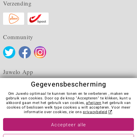
Verzending
Community
Juwelo App
Gegevensbescherming
Om Juwelo optimaal te kunnen tonen en te verbeteren , maken we
gebruik van cookies. Door op de knop "Accepteren" te klikken, kunt u
akkoord gaan met het gebruik van cookies,
afwijzen
het gebruik van
Algemene verkoopvoorwaarden
Privacybeleid
Cookies
cookies of beslissen welk type cookies u wilt accepteren. Voor meer
Colofon
Contact
Contract herroepen
informatie over cookies, zie ons
privacybeleid
.
Visit our stores in other countries:
Accepteer alle