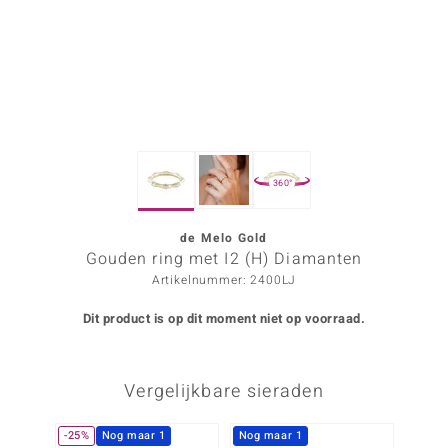
ana
Prince Designs
o
360°
Chic
d in Berlin
de Melo Gold
Gouden ring met I2 (H) Diamanten
insell
Artikelnummer: 2400LJ
n Vogue
Dit product is op dit moment niet op voorraad.
e in Italy
Vergelijkbare sieraden
o Paraíso
izen
-25%
Nog maar 1
Nog maar 1
Nog m