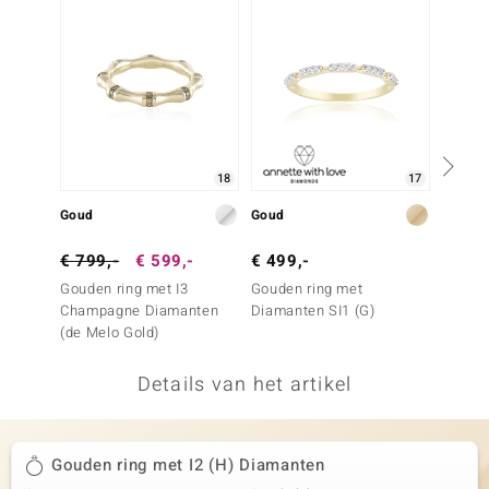
remonti
remonti
uwelo
 Gems
18
17
NO Collection
Goud
Goud
Goud
va
€ 799,-
€ 599,-
€ 499,-
€ 399
Gouden ring met I3
Gouden ring met
Gouden
Champagne Diamanten
Diamanten SI1 (G)
Diaman
(de Melo Gold)
Details van het artikel
Minerale
Gouden ring met I2 (H) Diamanten