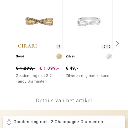
remonti
remonti
uwelo
 Gems
17
17-19
NO Collection
Goud
Zilver
Zilver
va
€ 1.299,-
€ 1.099,-
€ 49,-
€ 99,
Gouden ring met SI2
Zilveren ring met zirkonen
Zilver
Fancy Diamanten
zirkoo
Details van het artikel
Minerale
Gouden ring met I2 Champagne Diamanten