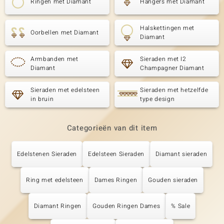
Ringen met Diamant
Hangers met Diamant
Halskettingen met
Oorbellen met Diamant
Diamant
Armbanden met
Sieraden met I2
Diamant
Champagner Diamant
Sieraden met edelsteen
Sieraden met hetzelfde
in bruin
type design
Categorieën van dit item
Edelstenen Sieraden
Edelsteen Sieraden
Diamant sieraden
Ring met edelsteen
Dames Ringen
Gouden sieraden
Diamant Ringen
Gouden Ringen Dames
% Sale