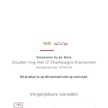
ana
Prince Designs
o
360°
Chic
d in Berlin
Ornaments by de Melo
Gouden ring met I2 Champagne Diamanten
insell
Artikelnummer: 8790YW
n Vogue
Dit product is op dit moment niet op voorraad.
e in Italy
Vergelijkbare sieraden
o Paraíso
izen
-15%