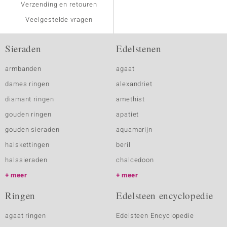
Verzending en retouren
Veelgestelde vragen
Sieraden
Edelstenen
armbanden
agaat
dames ringen
alexandriet
diamant ringen
amethist
gouden ringen
apatiet
gouden sieraden
aquamarijn
halskettingen
beril
halssieraden
chalcedoon
meer
meer
Ringen
Edelsteen encyclopedie
agaat ringen
Edelsteen Encyclopedie