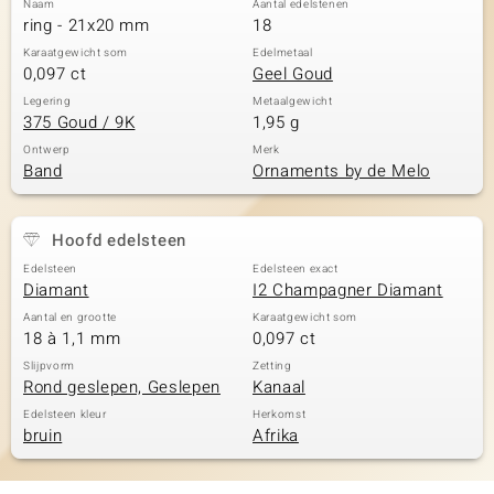
Naam
Aantal edelstenen
ring - 21x20 mm
18
Karaatgewicht som
Edelmetaal
0,097 ct
Geel Goud
Legering
Metaalgewicht
375 Goud / 9K
1,95 g
Ontwerp
Merk
Band
Ornaments by de Melo
Hoofd edelsteen
Edelsteen
Edelsteen exact
Diamant
I2 Champagner Diamant
Aantal en grootte
Karaatgewicht som
18 à 1,1 mm
0,097 ct
Slijpvorm
Zetting
Rond geslepen, Geslepen
Kanaal
Edelsteen kleur
Herkomst
bruin
Afrika