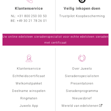
Klantenservice
Veilig inkopen doen
NL:
+31 800 250 00 50
Trustpilot Koopbescherming
BE:
+49 30 21 78 26 01
Uw online edelsteen sieradenspecialist voor echte edelsteen sieraden
met certificaat
Klantenservice
Over Juwelo
Echtheidscertificaat
Sieradenspecialisten
Welkomstpakket
Presentatoren
Deelname winspelen
Sieradenprogramma
Ringmaten
Nieuwsbrief
Juwelo App
Wereld van edelstenen