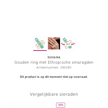
ana
Prince Designs
o
360°
Chic
d in Berlin
SUHANA
Gouden ring met Ethiopische smaragden
insell
Artikelnummer: 2852BV
n Vogue
Dit product is op dit moment niet op voorraad.
e in Italy
Vergelijkbare sieraden
o Paraíso
izen
-30%
Nog m