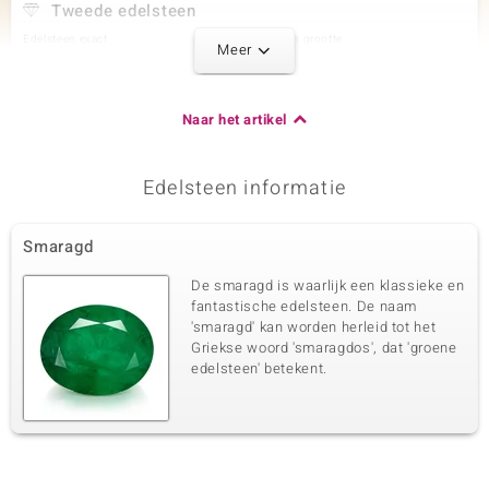
Tweede edelsteen
Edelsteen exact
Aantal en grootte
Meer
Zirkoon
72 à 1 mm
Karaatgewicht som
Slijpvorm
0,369 ct
Rond geslepen
Naar het artikel
Zetting
Herkomst
Pave
Cambodja
Edelsteen informatie
Derde edelsteen
Smaragd
Edelsteen exact
Aantal en grootte
Zirkoon
48 à 0,8 mm
De smaragd is waarlijk een klassieke en
Karaatgewicht som
Slijpvorm
fantastische edelsteen. De naam
0,207 ct
Rond geslepen
'smaragd' kan worden herleid tot het
Griekse woord 'smaragdos', dat 'groene
Zetting
Herkomst
Pave
edelsteen' betekent.
Cambodja