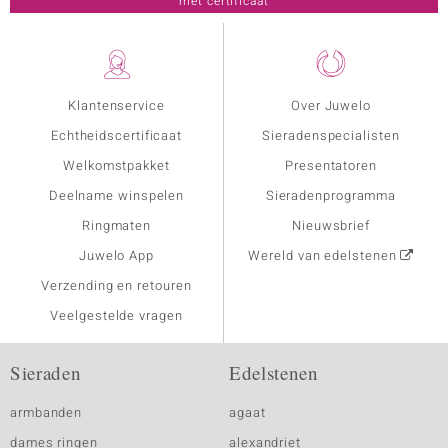
met certificaat
Klantenservice
Over Juwelo
Echtheidscertificaat
Sieradenspecialisten
Welkomstpakket
Presentatoren
Deelname winspelen
Sieradenprogramma
Ringmaten
Nieuwsbrief
Juwelo App
Wereld van edelstenen
Verzending en retouren
Veelgestelde vragen
Sieraden
Edelstenen
armbanden
agaat
dames ringen
alexandriet