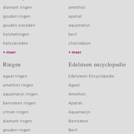
diamant ringen
amethist
gouden ringen
apatiet
gouden sieraden
aquamarijn
halskettingen
beril
halssieraden
chalcedoon
meer
meer
Ringen
Edelsteen encyclopedie
agaat ringen
Edelsteen Encyclopedie
amethist ringen
Agaat
aquamarijn ringen
Amethist
barnsteen ringen
Apatiet
citrien ringen
Aquamarijn
diamant ringen
Barnsteen
gouden ringen
Beril