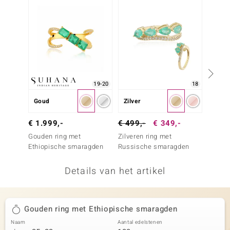
remonti
remonti
uwelo
 Gems
19-20
18
NO Collection
Goud
Zilver
Goud
va
€ 1.4
€ 1.999,-
€ 499,-
€ 349,-
Gouden
Gouden ring met
Zilveren ring met
Paraib
Ethiopische smaragden
Russische smaragden
Details van het artikel
Minerale
Gouden ring met Ethiopische smaragden
Naam
Aantal edelstenen