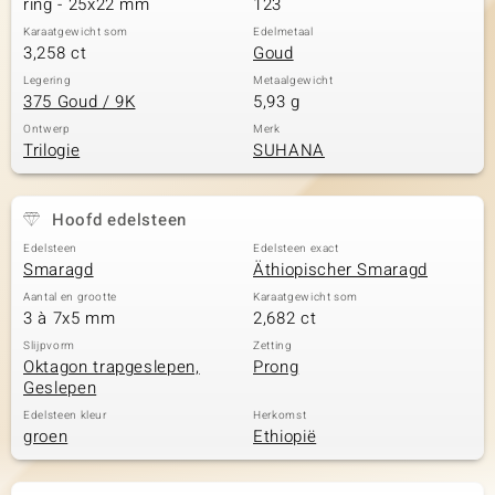
ring - 25x22 mm
123
Karaatgewicht som
Edelmetaal
3,258 ct
Goud
Legering
Metaalgewicht
375 Goud / 9K
5,93 g
Ontwerp
Merk
Trilogie
SUHANA
Hoofd edelsteen
Edelsteen
Edelsteen exact
Smaragd
Äthiopischer Smaragd
Aantal en grootte
Karaatgewicht som
3 à 7x5 mm
2,682 ct
Slijpvorm
Zetting
Oktagon trapgeslepen,
Prong
Geslepen
Edelsteen kleur
Herkomst
groen
Ethiopië