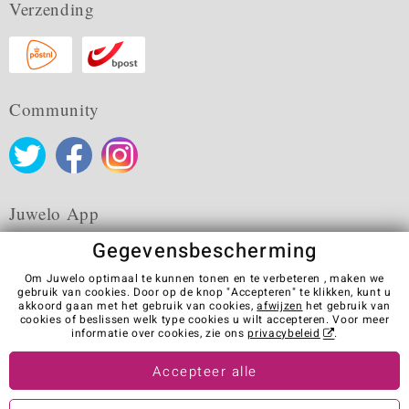
Verzending
Community
Juwelo App
Gegevensbescherming
Om Juwelo optimaal te kunnen tonen en te verbeteren , maken we
gebruik van cookies. Door op de knop "Accepteren" te klikken, kunt u
akkoord gaan met het gebruik van cookies,
afwijzen
het gebruik van
Algemene verkoopvoorwaarden
Privacybeleid
Cookies
cookies of beslissen welk type cookies u wilt accepteren. Voor meer
Colofon
Contact
Contract herroepen
informatie over cookies, zie ons
privacybeleid
.
Visit our stores in other countries:
Accepteer alle