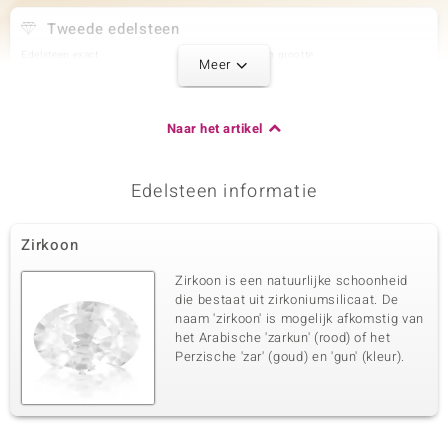
Tweede edelsteen
Edelsteen exact
Aantal en grootte
Meer
Zirkoon
2 à 4x2 mm
Karaatgewicht som
Slijpvorm
0,328 ct
Fancy geslepen
Naar het artikel
Zetting
Herkomst
Balkenzetting
Cambodja
Edelsteen informatie
Derde edelsteen
Zirkoon
Edelsteen exact
Aantal en grootte
Blauwe Saffier
18 à 1,6 mm
Zirkoon is een natuurlijke schoonheid
Karaatgewicht som
Slijpvorm
die bestaat uit zirkoniumsilicaat. De
0,388 ct
Rond Brilliant Geslepen
naam 'zirkoon' is mogelijk afkomstig van
het Arabische 'zarkun' (rood) of het
Zetting
Herkomst
Prong
Perzische 'zar' (goud) en 'gun' (kleur).
Madagaskar