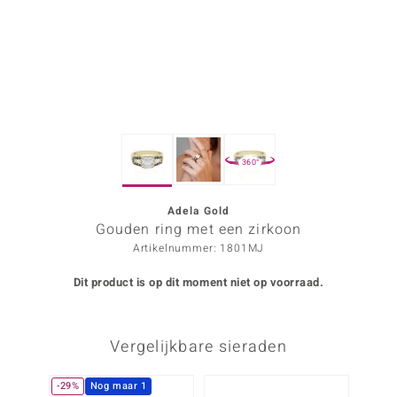
ana
Prince Designs
o
360°
Chic
d in Berlin
Adela Gold
Gouden ring met een zirkoon
insell
Artikelnummer: 1801MJ
n Vogue
Dit product is op dit moment niet op voorraad.
e in Italy
Vergelijkbare sieraden
o Paraíso
izen
-29%
Nog maar 1