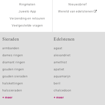
Ringmaten
Nieuwsbrief
Juwelo App
Wereld van edelstenen
Verzending en retouren
Veelgestelde vragen
Sieraden
Edelstenen
armbanden
agaat
dames ringen
alexandriet
diamant ringen
amethist
gouden ringen
apatiet
gouden sieraden
aquamarijn
halskettingen
beril
halssieraden
chalcedoon
meer
meer