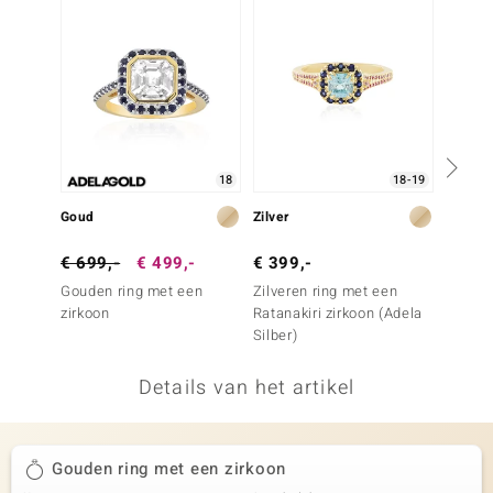
remonti
remonti
uwelo
 Gems
18
18-19
NO Collection
Goud
Zilver
Goud
va
€ 699,-
€ 499,-
€ 399,-
€ 1.4
Gouden ring met een
Zilveren ring met een
Gouden
zirkoon
Ratanakiri zirkoon (Adela
Ceylon
Silber)
Details van het artikel
Minerale
Gouden ring met een zirkoon