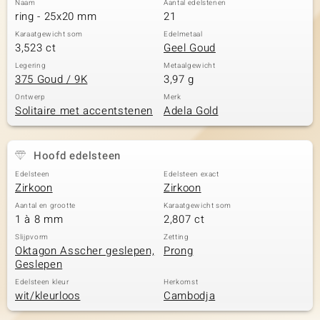
Naam
Aantal edelstenen
ring - 25x20 mm
21
Karaatgewicht som
Edelmetaal
3,523 ct
Geel Goud
Legering
Metaalgewicht
375 Goud / 9K
3,97 g
Ontwerp
Merk
Solitaire met accentstenen
Adela Gold
Hoofd edelsteen
Edelsteen
Edelsteen exact
Zirkoon
Zirkoon
Aantal en grootte
Karaatgewicht som
1 à 8 mm
2,807 ct
Slijpvorm
Zetting
Oktagon Asscher geslepen,
Prong
Geslepen
Edelsteen kleur
Herkomst
wit/kleurloos
Cambodja