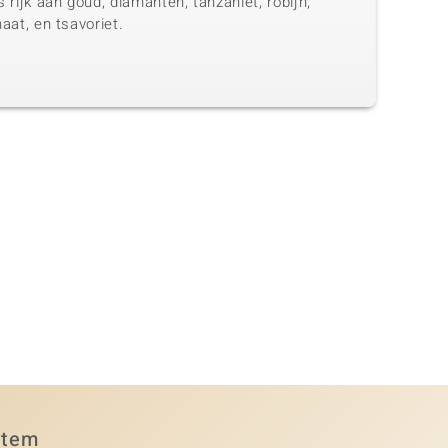
 rijk aan goud, diamanten, tanzaniet, robijn,
aat, en tsavoriet.
item