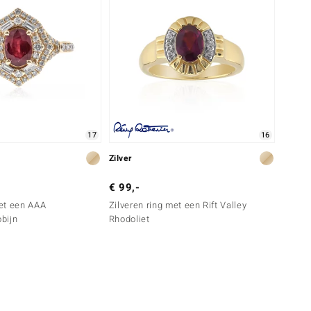
17
16
Zilver
€ 99,-
et een AAA
Zilveren ring met een Rift Valley
bijn
Rhodoliet