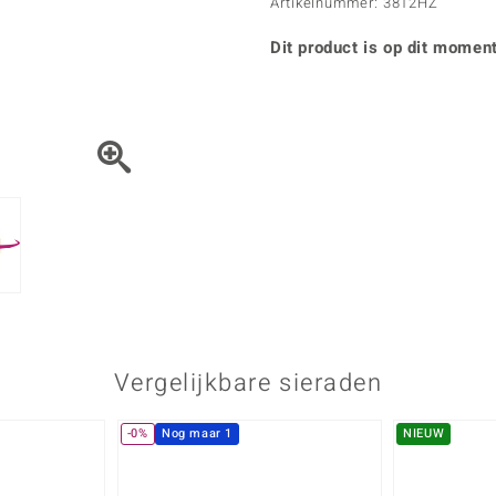
Parel
Kwarts
Artikelnummer: 3812HZ
♦ Zilveren ringen
Vitale Minerale
Topaas
Turkoo
♦ Zilveren oorbellen
Dit product is op dit moment
♦ Zilveren hangers
♦ Zilveren armbanden
♦ Zilveren kettingen
Blauw
Groen
Platina sieraden
Vergelijkbare sieraden
-0%
Nog maar 1
NIEUW