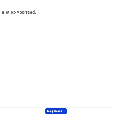
Rhodoliet
Sieraden in varianten
is
Toermalijn
Ringmaten
 niet op voorraad.
Geel
Nog maar 1