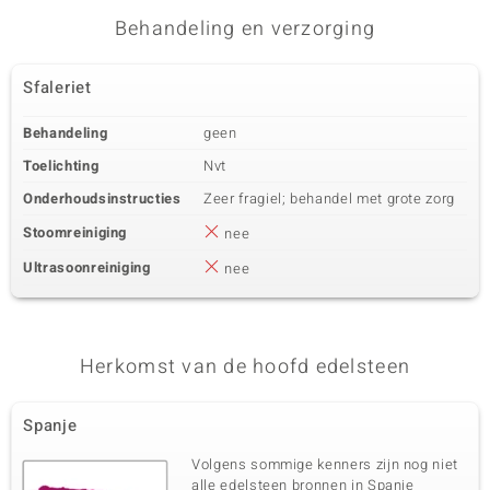
Behandeling en verzorging
Derde edelsteen
Sfaleriet
Edelsteen exact
Aantal en grootte
SI1 (H) Diamant
10 à versch. mm
Behandeling
geen
Karaatgewicht som
Slijpvorm
0,13 ct
Rond Brilliant Geslepen
Toelichting
Nvt
Zetting
Herkomst
Onderhoudsinstructies
Zeer fragiel; behandel met grote zorg
Bezel
Afrika
Stoomreiniging
nee
Ultrasoonreiniging
nee
Herkomst van de hoofd edelsteen
Spanje
Volgens sommige kenners zijn nog niet
alle edelsteen bronnen in Spanje