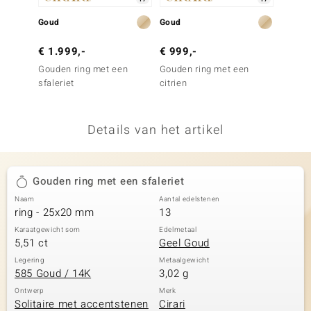
remonti
Goud
Goud
Zilver
remonti
€ 1.999,-
€ 999,-
€ 199
Gouden ring met een
Gouden ring met een
Zilver
uwelo
sfaleriet
citrien
Sfeen
 Gems
Details van het artikel
NO Collection
va
Gouden ring met een sfaleriet
Naam
Aantal edelstenen
ring - 25x20 mm
13
Karaatgewicht som
Edelmetaal
5,51 ct
Geel Goud
Legering
Metaalgewicht
585 Goud / 14K
3,02 g
Minerale
Ontwerp
Merk
Solitaire met accentstenen
Cirari