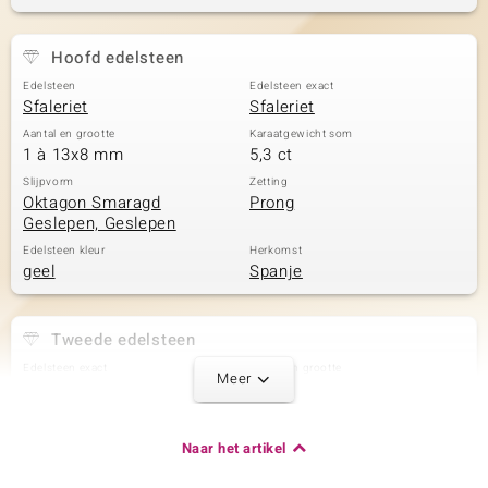
Hoofd edelsteen
Edelsteen
Edelsteen exact
Sfaleriet
Sfaleriet
Aantal en grootte
Karaatgewicht som
1 à 13x8 mm
5,3 ct
Slijpvorm
Zetting
Oktagon Smaragd
Prong
Geslepen, Geslepen
Edelsteen kleur
Herkomst
geel
Spanje
Tweede edelsteen
Edelsteen exact
Aantal en grootte
Meer
SI1 (H) Diamant
2 à 2x1 mm
Karaatgewicht som
Slijpvorm
0,08 ct
Baguette Treppenschliff
Naar het artikel
Zetting
Herkomst
Kanaal
Afrika