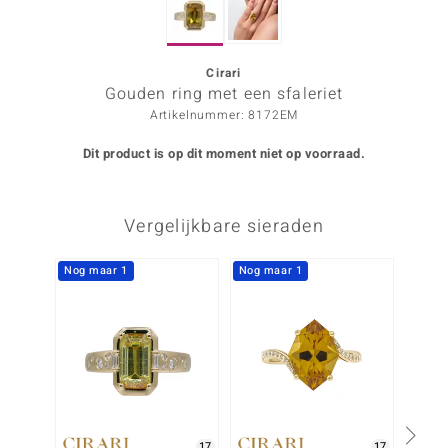
ana
Cirari
Gouden ring met een sfaleriet
Prince Designs
Artikelnummer: 8172EM
o
Dit product is op dit moment niet op voorraad.
Chic
Vergelijkbare sieraden
d in Berlin
insell
Nog maar 1
Nog maar 1
n Vogue
e in Italy
o Paraíso
izen
17
17