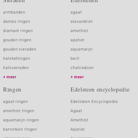
armbanden
agaat
dames ringen
alexandriet
diamant ringen
amethist
gouden ringen
apatiet
gouden sieraden
aquamarijn
halskettingen
beril
halssieraden
chalcedoon
meer
meer
Ringen
Edelsteen encyclopedie
agaat ringen
Edelsteen Encyclopedie
amethist ringen
Agaat
aquamarijn ringen
Amethist
barnsteen ringen
Apatiet