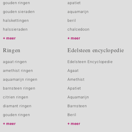
gouden ringen
apatiet
gouden sieraden
aquamarijn
halskettingen
beril
halssieraden
chalcedoon
meer
meer
Ringen
Edelsteen encyclopedie
agaat ringen
Edelsteen Encyclopedie
amethist ringen
Agaat
aquamarijn ringen
Amethist
barnsteen ringen
Apatiet
citrien ringen
Aquamarijn
diamant ringen
Barnsteen
gouden ringen
Beril
meer
meer