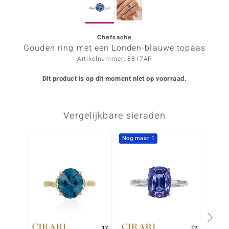
ana
Chefsache
Gouden ring met een Londen-blauwe topaas
Prince Designs
Artikelnummer: 8817AP
o
Dit product is op dit moment niet op voorraad.
Chic
Vergelijkbare sieraden
d in Berlin
insell
Nog maar 1
n Vogue
e in Italy
o Paraíso
izen
17
17