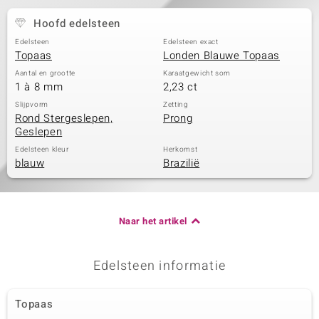
Hoofd edelsteen
Edelsteen
Edelsteen exact
Topaas
Londen Blauwe Topaas
Aantal en grootte
Karaatgewicht som
1 à 8 mm
2,23 ct
Slijpvorm
Zetting
Rond Stergeslepen,
Prong
Geslepen
Edelsteen kleur
Herkomst
blauw
Brazilië
Naar het artikel
Edelsteen informatie
Topaas