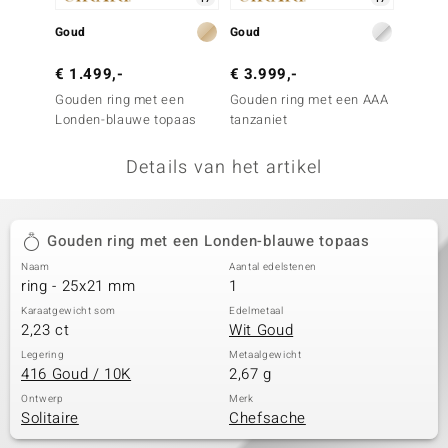
remonti
Goud
Goud
Goud
remonti
€ 1.499,-
€ 3.999,-
€ 699
Gouden ring met een
Gouden ring met een AAA
Gouden
uwelo
Londen-blauwe topaas
tanzaniet
Londen
 Gems
Details van het artikel
NO Collection
va
Gouden ring met een Londen-blauwe topaas
Naam
Aantal edelstenen
ring - 25x21 mm
1
Karaatgewicht som
Edelmetaal
2,23 ct
Wit Goud
Legering
Metaalgewicht
416 Goud / 10K
2,67 g
Minerale
Ontwerp
Merk
Solitaire
Chefsache