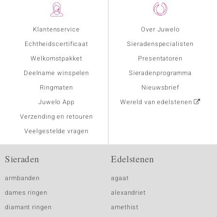
Klantenservice
Over Juwelo
Echtheidscertificaat
Sieradenspecialisten
Welkomstpakket
Presentatoren
Deelname winspelen
Sieradenprogramma
Ringmaten
Nieuwsbrief
Juwelo App
Wereld van edelstenen
Verzending en retouren
Veelgestelde vragen
Sieraden
Edelstenen
armbanden
agaat
dames ringen
alexandriet
diamant ringen
amethist