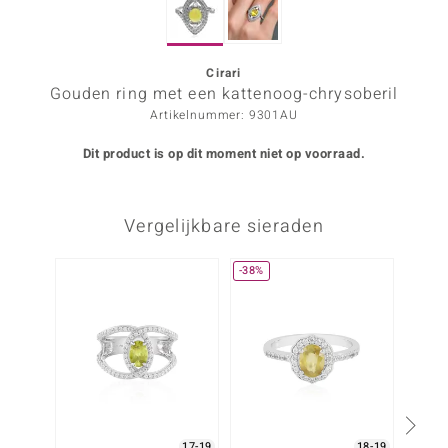
ana
Cirari
Gouden ring met een kattenoog-chrysoberil
Prince Designs
Artikelnummer: 9301AU
o
Dit product is op dit moment niet op voorraad.
Chic
Vergelijkbare sieraden
d in Berlin
insell
-38%
n Vogue
e in Italy
o Paraíso
izen
17-19
18-19