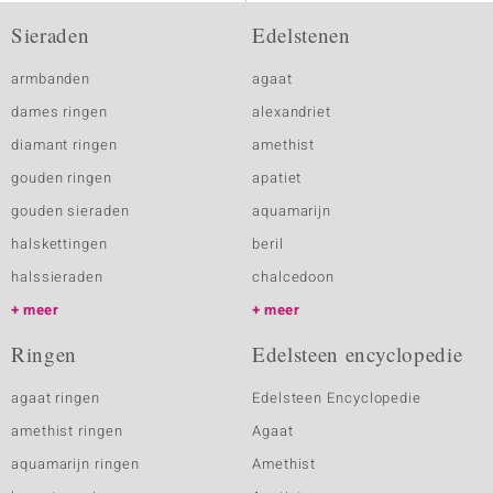
Sieraden
Edelstenen
armbanden
agaat
dames ringen
alexandriet
diamant ringen
amethist
gouden ringen
apatiet
gouden sieraden
aquamarijn
halskettingen
beril
halssieraden
chalcedoon
meer
meer
Ringen
Edelsteen encyclopedie
agaat ringen
Edelsteen Encyclopedie
amethist ringen
Agaat
aquamarijn ringen
Amethist