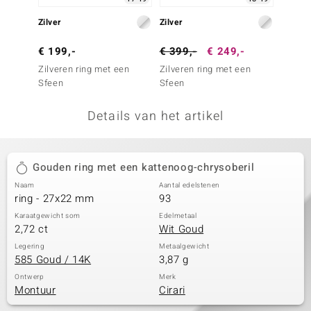
remonti
Zilver
Zilver
Zilver
remonti
€ 199,-
€ 399,-
€ 249,-
€ 29,
Zilveren ring met een
Zilveren ring met een
Zilver
uwelo
Sfeen
Sfeen
Orthok
 Gems
Details van het artikel
NO Collection
va
Gouden ring met een kattenoog-chrysoberil
Naam
Aantal edelstenen
ring - 27x22 mm
93
Karaatgewicht som
Edelmetaal
2,72 ct
Wit Goud
Legering
Metaalgewicht
585 Goud / 14K
3,87 g
Minerale
Ontwerp
Merk
Montuur
Cirari