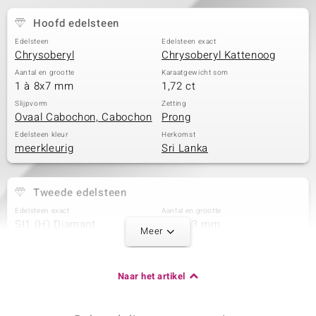
Hoofd edelsteen
Edelsteen
Edelsteen exact
Chrysoberyl
Chrysoberyl Kattenoog
Aantal en grootte
Karaatgewicht som
1 à 8x7 mm
1,72 ct
Slijpvorm
Zetting
Ovaal Cabochon, Cabochon
Prong
Edelsteen kleur
Herkomst
meerkleurig
Sri Lanka
Tweede edelsteen
Edelsteen exact
Aantal en grootte
SI1 (H) Diamant
2 à 4x3 mm
Meer
Karaatgewicht som
Slijpvorm
0,11 ct
Druppelvormig
briljantgeslepen
Naar het artikel
Zetting
Herkomst
Prong
Afrika