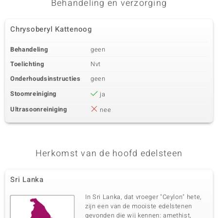
Behandeling en verzorging
Derde edelsteen
Chrysoberyl Kattenoog
Edelsteen exact
Aantal en grootte
SI2 (H) Diamant
90 à 1,3 mm
Behandeling
geen
Karaatgewicht som
Slijpvorm
0,89 ct
Rond Brilliant Geslepen
Toelichting
Nvt
Zetting
Herkomst
Onderhoudsinstructies
geen
Prong
Afrika
Stoomreiniging
ja
Ultrasoonreiniging
nee
Herkomst van de hoofd edelsteen
Sri Lanka
In Sri Lanka, dat vroeger "Ceylon" hete,
zijn een van de mooiste edelstenen
gevonden die wij kennen: amethist,