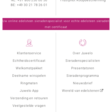
NL:
+31 800 250 00 50
Trustpilot Koopbescherming
BE:
+49 30 21 78 26 01
Uw online edelsteen sieradenspecialist voor echte edelsteen sieraden
met certificaat
Klantenservice
Over Juwelo
Echtheidscertificaat
Sieradenspecialisten
Welkomstpakket
Presentatoren
Deelname winspelen
Sieradenprogramma
Ringmaten
Nieuwsbrief
Juwelo App
Wereld van edelstenen
Verzending en retouren
Veelgestelde vragen