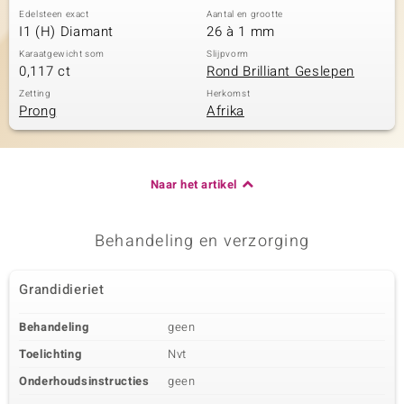
Edelsteen exact
Aantal en grootte
I1 (H) Diamant
26 à 1 mm
Karaatgewicht som
Slijpvorm
0,117 ct
Rond Brilliant Geslepen
Zetting
Herkomst
Prong
Afrika
Naar het artikel
Behandeling en verzorging
Grandidieriet
Behandeling
geen
Toelichting
Nvt
Onderhoudsinstructies
geen