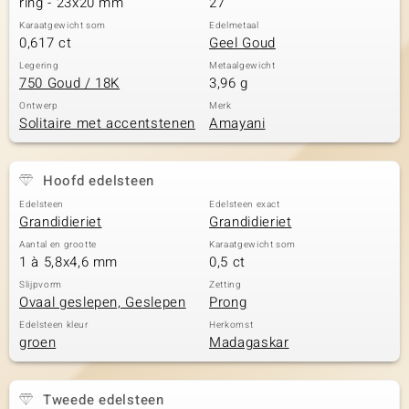
ring - 23x20 mm
27
Karaatgewicht som
Edelmetaal
0,617 ct
Geel Goud
Legering
Metaalgewicht
750 Goud / 18K
3,96 g
Ontwerp
Merk
Solitaire met accentstenen
Amayani
Hoofd edelsteen
Edelsteen
Edelsteen exact
Grandidieriet
Grandidieriet
Aantal en grootte
Karaatgewicht som
1 à 5,8x4,6 mm
0,5 ct
Slijpvorm
Zetting
Ovaal geslepen, Geslepen
Prong
Edelsteen kleur
Herkomst
groen
Madagaskar
Tweede edelsteen