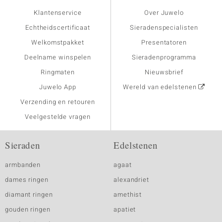
Klantenservice
Over Juwelo
Echtheidscertificaat
Sieradenspecialisten
Welkomstpakket
Presentatoren
Deelname winspelen
Sieradenprogramma
Ringmaten
Nieuwsbrief
Juwelo App
Wereld van edelstenen
Verzending en retouren
Veelgestelde vragen
Sieraden
Edelstenen
armbanden
agaat
dames ringen
alexandriet
diamant ringen
amethist
gouden ringen
apatiet