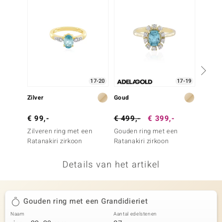
remonti
remonti
uwelo
 Gems
17-20
17-19
NO Collection
Zilver
Goud
Zilver
va
€ 99,-
€ 499,-
€ 399,-
€ 49,
Zilveren ring met een
Gouden ring met een
Zilver
Ratanakiri zirkoon
Ratanakiri zirkoon
Petrol 
Details van het artikel
Minerale
Gouden ring met een Grandidieriet
Naam
Aantal edelstenen