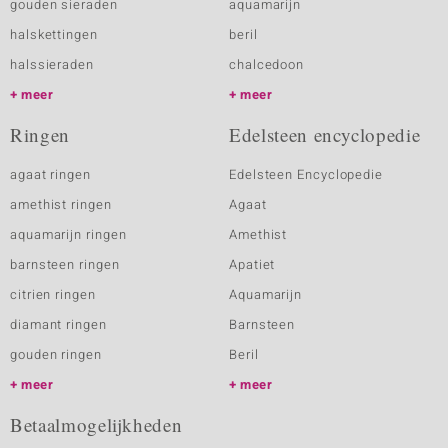
gouden sieraden
aquamarijn
halskettingen
beril
halssieraden
chalcedoon
meer
meer
Ringen
Edelsteen encyclopedie
agaat ringen
Edelsteen Encyclopedie
amethist ringen
Agaat
aquamarijn ringen
Amethist
barnsteen ringen
Apatiet
citrien ringen
Aquamarijn
diamant ringen
Barnsteen
gouden ringen
Beril
meer
meer
Betaalmogelijkheden