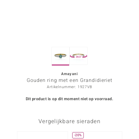
ana
Prince Designs
o
360°
Chic
d in Berlin
Amayani
Gouden ring met een Grandidieriet
insell
Artikelnummer: 1927VB
n Vogue
Dit product is op dit moment niet op voorraad.
e in Italy
Vergelijkbare sieraden
o Paraíso
izen
-20%