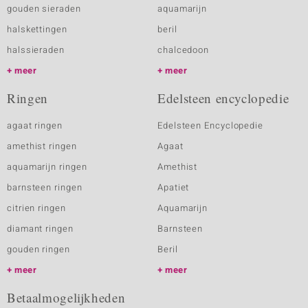
gouden sieraden
aquamarijn
halskettingen
beril
halssieraden
chalcedoon
meer
meer
Ringen
Edelsteen encyclopedie
agaat ringen
Edelsteen Encyclopedie
amethist ringen
Agaat
aquamarijn ringen
Amethist
barnsteen ringen
Apatiet
citrien ringen
Aquamarijn
diamant ringen
Barnsteen
gouden ringen
Beril
meer
meer
Betaalmogelijkheden