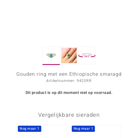
ana
Prince Designs
o
360°
Chic
d in Berlin
Gouden ring met een Ethiopische smaragd
Artikelnummer: 9420RR
insell
Dit product is op dit moment niet op voorraad.
n Vogue
e in Italy
Vergelijkbare sieraden
o Paraíso
Nog maar 1
Nog maar 1
Nog m
izen