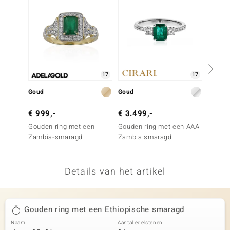
remonti
remonti
uwelo
17
17
 Gems
Goud
Goud
Zilver
NO Collection
€ 999,-
€ 3.499,-
€ 499
va
Gouden ring met een
Gouden ring met een AAA
Zilver
Zambia-smaragd
Zambia smaragd
Paraib
Details van het artikel
Minerale
Gouden ring met een Ethiopische smaragd
Naam
Aantal edelstenen