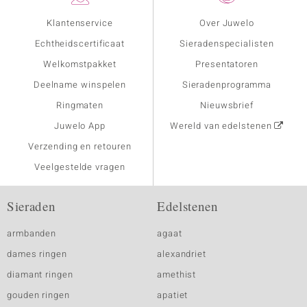
Klantenservice
Over Juwelo
Echtheidscertificaat
Sieradenspecialisten
Welkomstpakket
Presentatoren
Deelname winspelen
Sieradenprogramma
Ringmaten
Nieuwsbrief
Juwelo App
Wereld van edelstenen
Verzending en retouren
Veelgestelde vragen
Sieraden
Edelstenen
armbanden
agaat
dames ringen
alexandriet
diamant ringen
amethist
gouden ringen
apatiet