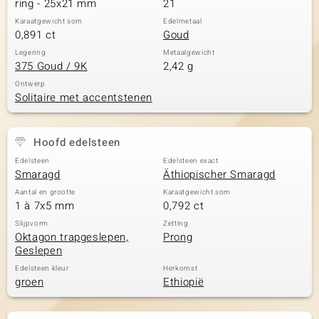
ring - 25x21 mm
21
Karaatgewicht som
Edelmetaal
0,891 ct
Goud
Legering
Metaalgewicht
375 Goud / 9K
2,42 g
Ontwerp
Solitaire met accentstenen
Hoofd edelsteen
Edelsteen
Edelsteen exact
Smaragd
Äthiopischer Smaragd
Aantal en grootte
Karaatgewicht som
1 à 7x5 mm
0,792 ct
Slijpvorm
Zetting
Oktagon trapgeslepen,
Prong
Geslepen
Edelsteen kleur
Herkomst
groen
Ethiopië