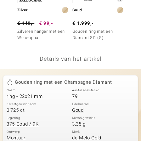
remonti
Zilver
Goud
Zilver
remonti
€ 149,-
€ 99,-
€ 1.999,-
€ 299
Zilveren hanger met een
Gouden ring met een
Zilver
uwelo
Welo-opaal
Diamant SI1 (G)
Sfeen
 Gems
Details van het artikel
NO Collection
va
Gouden ring met een Champagne Diamant
Naam
Aantal edelstenen
ring - 22x21 mm
79
Karaatgewicht som
Edelmetaal
0,725 ct
Goud
Legering
Metaalgewicht
375 Goud / 9K
3,35 g
Minerale
Ontwerp
Merk
Montuur
de Melo Gold