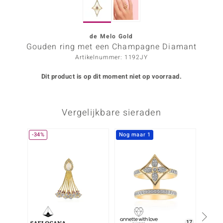
ana
de Melo Gold
Gouden ring met een Champagne Diamant
Prince Designs
Artikelnummer: 1192JY
o
Dit product is op dit moment niet op voorraad.
Chic
Vergelijkbare sieraden
d in Berlin
insell
-34%
Nog maar 1
Nog m
n Vogue
e in Italy
o Paraíso
izen
17