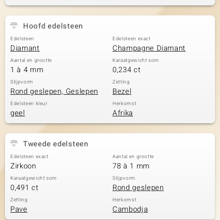
Hoofd edelsteen
Edelsteen
Edelsteen exact
Diamant
Champagne Diamant
Aantal en grootte
Karaatgewicht som
1 à 4 mm
0,234 ct
Slijpvorm
Zetting
Rond geslepen, Geslepen
Bezel
Edelsteen kleur
Herkomst
geel
Afrika
Tweede edelsteen
Edelsteen exact
Aantal en grootte
Zirkoon
78 à 1 mm
Karaatgewicht som
Slijpvorm
0,491 ct
Rond geslepen
Zetting
Herkomst
Pave
Cambodja