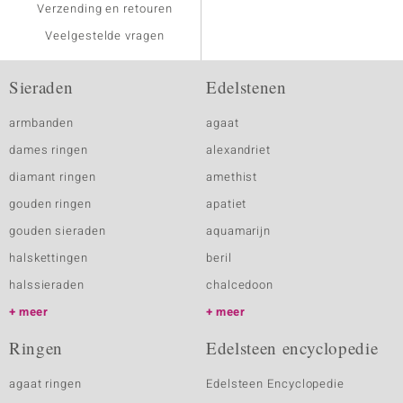
Verzending en retouren
Veelgestelde vragen
Sieraden
Edelstenen
armbanden
agaat
dames ringen
alexandriet
diamant ringen
amethist
gouden ringen
apatiet
gouden sieraden
aquamarijn
halskettingen
beril
halssieraden
chalcedoon
meer
meer
Ringen
Edelsteen encyclopedie
agaat ringen
Edelsteen Encyclopedie