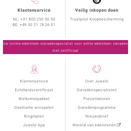
Klantenservice
Veilig inkopen doen
NL:
+31 800 250 00 50
Trustpilot Koopbescherming
BE:
+49 30 21 78 26 01
Uw online edelsteen sieradenspecialist voor echte edelsteen sieraden
met certificaat
Klantenservice
Over Juwelo
Echtheidscertificaat
Sieradenspecialisten
Welkomstpakket
Presentatoren
Deelname winspelen
Sieradenprogramma
Ringmaten
Nieuwsbrief
Juwelo App
Wereld van edelstenen