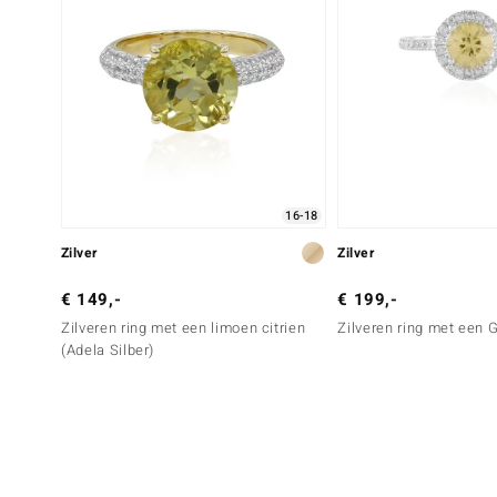
16-18
Zilver
Zilver
€ 149,-
€ 199,-
Zilveren ring met een limoen citrien
Zilveren ring met een 
(Adela Silber)