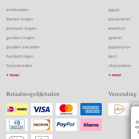
armbanden
agaat
dames ringen
alexandriet
diamant ringen
amethist
gouden ringen
apatiet
gouden sieraden
aquamarijn
halskettingen
beril
halssieraden
chalcedoon
meer
meer
Betaalmogelijkheden
Verzending
O
c