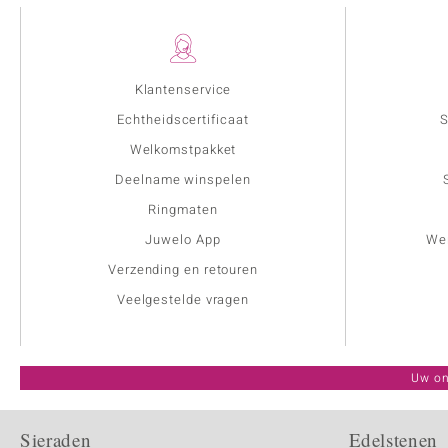
Klantenservice
Echtheidscertificaat
S
Welkomstpakket
Deelname winspelen
Ringmaten
Juwelo App
Wer
Verzending en retouren
Veelgestelde vragen
Uw on
Sieraden
Edelstenen