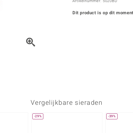
Parel
Kwarts
Artikelnummer: 5020BD
♦ Zilveren ringen
Vitale Minerale
Topaas
Turkoo
♦ Zilveren oorbellen
Dit product is op dit moment
♦ Zilveren hangers
♦ Zilveren armbanden
♦ Zilveren kettingen
Blauw
Groen
Het sieraad kunt u met de 
Platina sieraden
Vergelijkbare sieraden
-29%
-39%