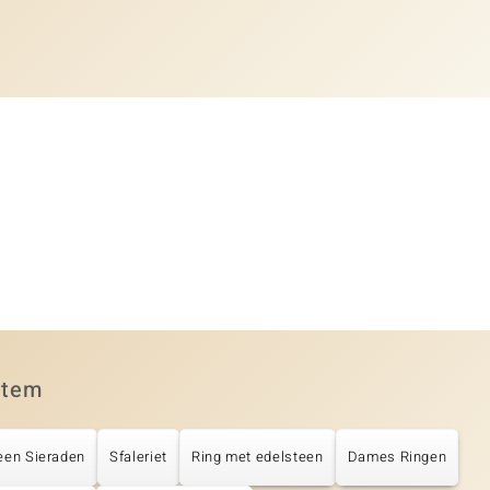
item
een Sieraden
Sfaleriet
Ring met edelsteen
Dames Ringen