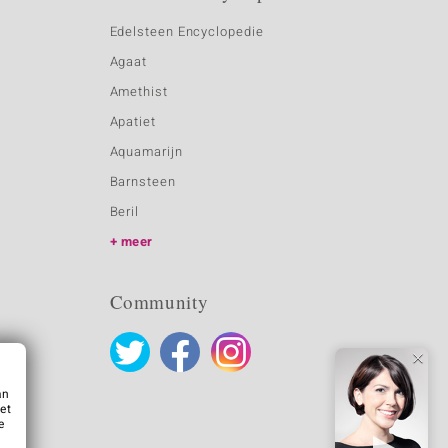
Edelsteen Encyclopedie
Agaat
Amethist
Apatiet
Aquamarijn
Barnsteen
Beril
meer
Community
an
et
e