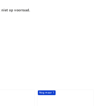
Rhodoliet
Sieraden in varianten
is
Toermalijn
Ringmaten
 niet op voorraad.
360° interactief
Geel
muis bewegen en van verschillende kanten bekijken.
Nog maar 1
-40%