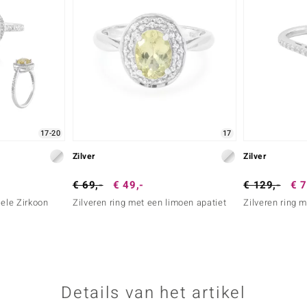
17-20
17
Zilver
Zilver
€ 69,-
€ 49,-
€ 129,-
€ 7
Gele Zirkoon
Zilveren ring met een limoen apatiet
Zilveren ring 
Details van het artikel