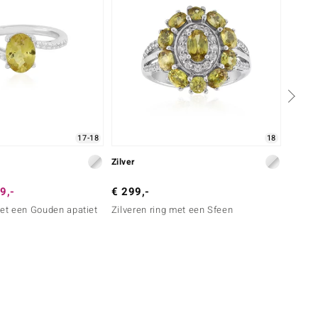
17-18
18
Zilver
Zilver
9,-
€ 299,-
€ 99,
met een Gouden apatiet
Zilveren ring met een Sfeen
Zilver
zirkoo