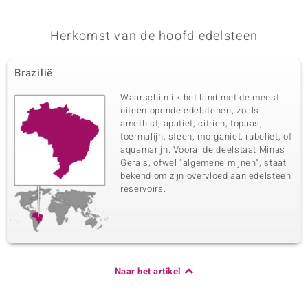
Karaatgewicht som
Slijpvorm
0,037 ct
Rond geslepen
Herkomst van de hoofd edelsteen
Zetting
Herkomst
Prong
Tanzania
Brazilië
Waarschijnlijk het land met de meest
uiteenlopende edelstenen, zoals
amethist, apatiet, citrien, topaas,
toermalijn, sfeen, morganiet, rubeliet, of
aquamarijn. Vooral de deelstaat Minas
Gerais, ofwel "algemene mijnen", staat
bekend om zijn overvloed aan edelsteen
reservoirs.
Naar het artikel