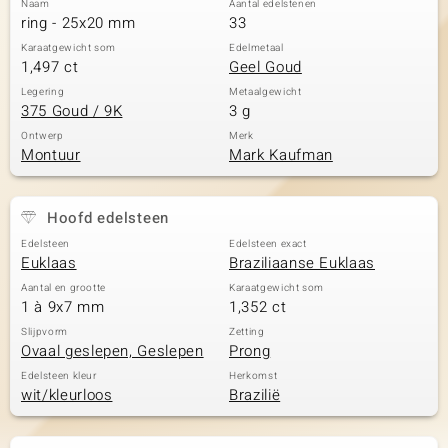
Naam
Aantal edelstenen
ring - 25x20 mm
33
Karaatgewicht som
Edelmetaal
1,497 ct
Geel Goud
Legering
Metaalgewicht
375 Goud / 9K
3 g
Ontwerp
Merk
Montuur
Mark Kaufman
Hoofd edelsteen
Edelsteen
Edelsteen exact
Euklaas
Braziliaanse Euklaas
Aantal en grootte
Karaatgewicht som
1 à 9x7 mm
1,352 ct
Slijpvorm
Zetting
Ovaal geslepen, Geslepen
Prong
Edelsteen kleur
Herkomst
wit/kleurloos
Brazilië