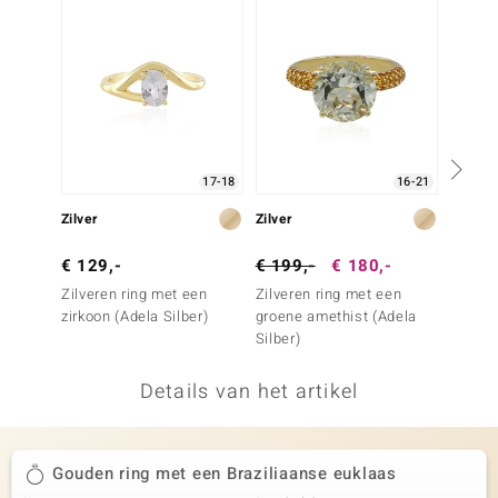
remonti
remonti
uwelo
 Gems
17-18
16-21
NO Collection
Zilver
Zilver
Goud
va
€ 129,-
€ 199,-
€ 180,-
€ 999
Zilveren ring met een
Zilveren ring met een
Gouden
zirkoon (Adela Silber)
groene amethist (Adela
Argyle
Silber)
Diama
Details van het artikel
Minerale
Gouden ring met een Braziliaanse euklaas