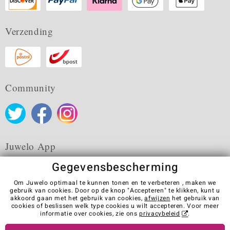
Verzending
Community
Juwelo App
Gegevensbescherming
Om Juwelo optimaal te kunnen tonen en te verbeteren , maken we
gebruik van cookies. Door op de knop "Accepteren" te klikken, kunt u
akkoord gaan met het gebruik van cookies,
afwijzen
het gebruik van
Algemene verkoopvoorwaarden
Privacybeleid
Cookies
cookies of beslissen welk type cookies u wilt accepteren. Voor meer
Colofon
Contact
Contract herroepen
informatie over cookies, zie ons
privacybeleid
.