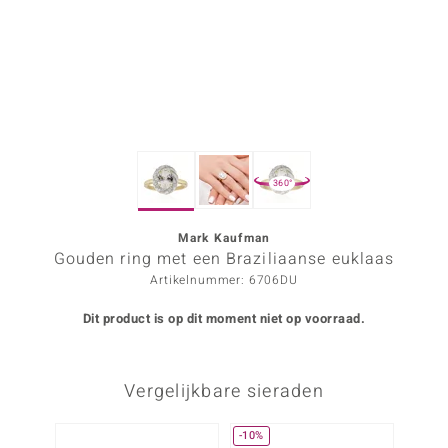
ana
Prince Designs
o
360°
Chic
d in Berlin
Mark Kaufman
Gouden ring met een Braziliaanse euklaas
insell
Artikelnummer: 6706DU
n Vogue
Dit product is op dit moment niet op voorraad.
e in Italy
Vergelijkbare sieraden
o Paraíso
izen
-10%
Nog m