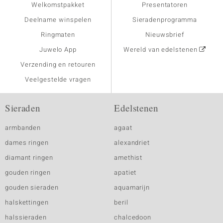
Welkomstpakket
Presentatoren
Deelname winspelen
Sieradenprogramma
Ringmaten
Nieuwsbrief
Juwelo App
Wereld van edelstenen
Verzending en retouren
Veelgestelde vragen
Sieraden
Edelstenen
armbanden
agaat
dames ringen
alexandriet
diamant ringen
amethist
gouden ringen
apatiet
gouden sieraden
aquamarijn
halskettingen
beril
halssieraden
chalcedoon