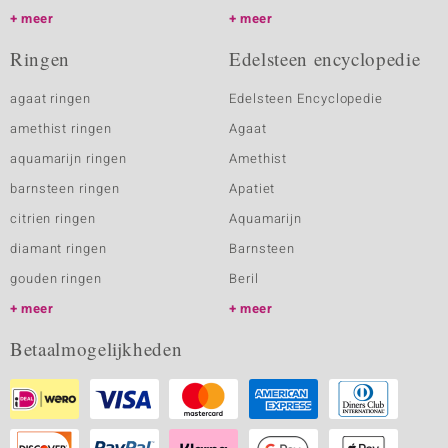
meer
meer
Ringen
Edelsteen encyclopedie
agaat ringen
Edelsteen Encyclopedie
amethist ringen
Agaat
aquamarijn ringen
Amethist
barnsteen ringen
Apatiet
citrien ringen
Aquamarijn
diamant ringen
Barnsteen
gouden ringen
Beril
meer
meer
Betaalmogelijkheden