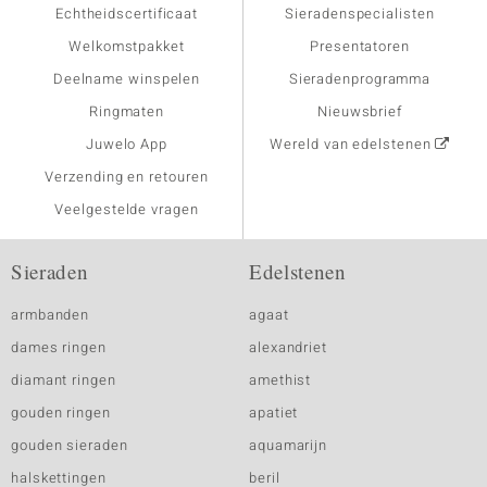
Echtheidscertificaat
Sieradenspecialisten
Welkomstpakket
Presentatoren
Deelname winspelen
Sieradenprogramma
Ringmaten
Nieuwsbrief
Juwelo App
Wereld van edelstenen
Verzending en retouren
Veelgestelde vragen
Sieraden
Edelstenen
armbanden
agaat
dames ringen
alexandriet
diamant ringen
amethist
gouden ringen
apatiet
gouden sieraden
aquamarijn
halskettingen
beril