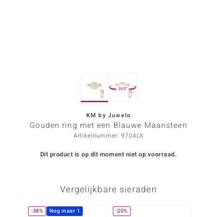
ana
Prince Designs
o
360°
Chic
d in Berlin
KM by Juwelo
Gouden ring met een Blauwe Maansteen
insell
Artikelnummer: 9704LX
n Vogue
Dit product is op dit moment niet op voorraad.
e in Italy
Vergelijkbare sieraden
o Paraíso
izen
-38%
Nog maar 1
-20%
-30%