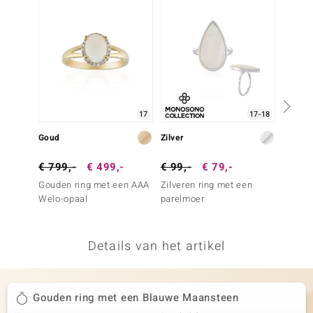
remonti
remonti
uwelo
 Gems
17
17-18
NO Collection
Goud
Zilver
Goud
va
€ 799,-
€ 499,-
€ 99,-
€ 79,-
€ 999
Gouden ring met een AAA
Zilveren ring met een
Gouden
Welo-opaal
parelmoer
Welo-o
Gold)
Details van het artikel
Minerale
Gouden ring met een Blauwe Maansteen