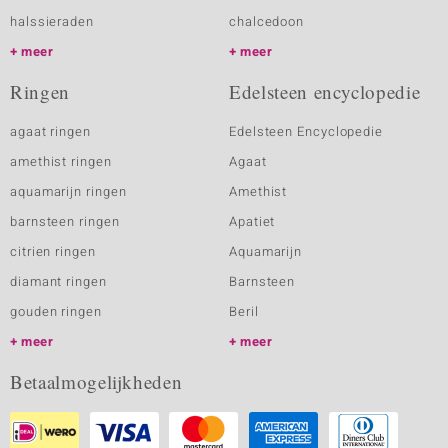
halssieraden
chalcedoon
meer
meer
Ringen
Edelsteen encyclopedie
agaat ringen
Edelsteen Encyclopedie
amethist ringen
Agaat
aquamarijn ringen
Amethist
barnsteen ringen
Apatiet
citrien ringen
Aquamarijn
diamant ringen
Barnsteen
gouden ringen
Beril
meer
meer
Betaalmogelijkheden