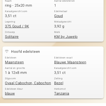
Naam
Aantal edelstenen
ring - 25x20 mm
1
Karaatgewicht som
Edelmetaal
3,51 ct
Goud
Legering
Metaalgewicht
375 Goud / 9K
3,92 g
Ontwerp
Merk
Solitaire
KM by Juwelo
Hoofd edelsteen
Edelsteen
Edelsteen exact
Maansteen
Blauwe Maansteen
Aantal en grootte
Karaatgewicht som
1 à 12x8 mm
3,51 ct
Slijpvorm
Zetting
Ovaal Cabochon, Cabochon
Bezel
Edelsteen kleur
Herkomst
blauw
Tanzania