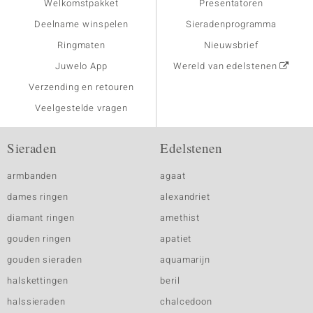
Welkomstpakket
Presentatoren
Deelname winspelen
Sieradenprogramma
Ringmaten
Nieuwsbrief
Juwelo App
Wereld van edelstenen
Verzending en retouren
Veelgestelde vragen
Sieraden
Edelstenen
armbanden
agaat
dames ringen
alexandriet
diamant ringen
amethist
gouden ringen
apatiet
gouden sieraden
aquamarijn
halskettingen
beril
halssieraden
chalcedoon