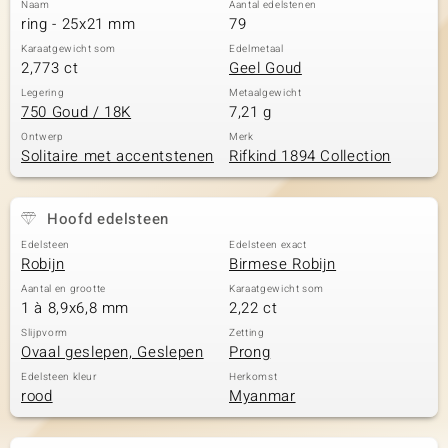
Naam
Aantal edelstenen
ring - 25x21 mm
79
Karaatgewicht som
Edelmetaal
2,773 ct
Geel Goud
Legering
Metaalgewicht
750 Goud / 18K
7,21 g
Ontwerp
Merk
Solitaire met accentstenen
Rifkind 1894 Collection
Hoofd edelsteen
Edelsteen
Edelsteen exact
Robijn
Birmese Robijn
Aantal en grootte
Karaatgewicht som
1 à 8,9x6,8 mm
2,22 ct
Slijpvorm
Zetting
Ovaal geslepen, Geslepen
Prong
Edelsteen kleur
Herkomst
rood
Myanmar