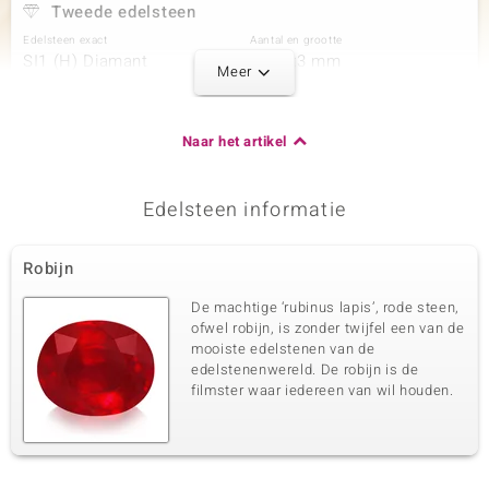
Tweede edelsteen
Edelsteen exact
Aantal en grootte
SI1 (H) Diamant
2 à 4x3 mm
Meer
Karaatgewicht som
Slijpvorm
0,23 ct
Druppel geslepen
Zetting
Herkomst
Naar het artikel
Prong
Afrika
Edelsteen informatie
Derde edelsteen
Edelsteen exact
Aantal en grootte
Robijn
SI2 (H) Diamant
76 à 1 mm
Karaatgewicht som
Slijpvorm
De machtige ‘rubinus lapis’, rode steen,
0,323 ct
Rond Brilliant Geslepen
ofwel robijn, is zonder twijfel een van de
mooiste edelstenen van de
Zetting
Herkomst
Prong
edelstenenwereld. De robijn is de
Afrika
filmster waar iedereen van wil houden.