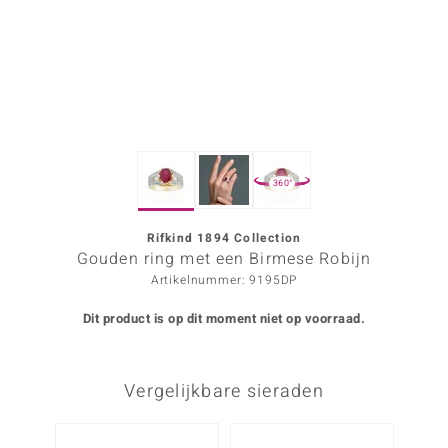
ana
Prince Designs
o
360°
Chic
d in Berlin
Rifkind 1894 Collection
Gouden ring met een Birmese Robijn
insell
Artikelnummer: 9195DP
n Vogue
Dit product is op dit moment niet op voorraad.
e in Italy
Vergelijkbare sieraden
o Paraíso
izen