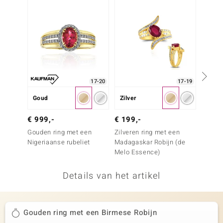
remonti
remonti
uwelo
 Gems
17-20
17-19
NO Collection
Goud
Zilver
Goud
va
€ 799
€ 999,-
€ 199,-
Gouden
Gouden ring met een
Zilveren ring met een
Brazili
Nigeriaanse rubeliet
Madagaskar Robijn (de
Melo Essence)
Details van het artikel
Minerale
Gouden ring met een Birmese Robijn