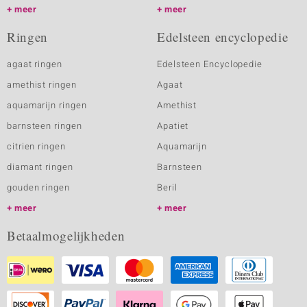
meer
meer
Ringen
Edelsteen encyclopedie
agaat ringen
Edelsteen Encyclopedie
amethist ringen
Agaat
aquamarijn ringen
Amethist
barnsteen ringen
Apatiet
citrien ringen
Aquamarijn
diamant ringen
Barnsteen
gouden ringen
Beril
meer
meer
Betaalmogelijkheden