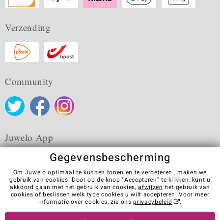
Verzending
Community
Juwelo App
Gegevensbescherming
Om Juwelo optimaal te kunnen tonen en te verbeteren , maken we
gebruik van cookies. Door op de knop "Accepteren" te klikken, kunt u
akkoord gaan met het gebruik van cookies,
afwijzen
het gebruik van
Algemene verkoopvoorwaarden
Privacybeleid
Cookies
cookies of beslissen welk type cookies u wilt accepteren. Voor meer
Colofon
Contact
Contract herroepen
informatie over cookies, zie ons
privacybeleid
.
Visit our stores in other countries: