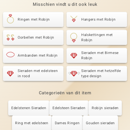
Misschien vindt u dit ook leuk
Ringen met Robijn
Hangers met Robijn
Halskettingen met
Oorbellen met Robijn
Robijn
Sieraden met Birmese
Armbanden met Robijn
Robijn
Sieraden met edelsteen
Sieraden met hetzelfde
in rood
type design
Categorieën van dit item
Edelstenen Sieraden
Edelsteen Sieraden
Robijn sieraden
Ring met edelsteen
Dames Ringen
Gouden sieraden