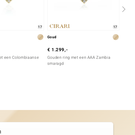
17
17
Goud
Zilver
€ 1.299,-
€ 399
et een Colombiaanse
Gouden ring met een AAA Zambia
Zilver
smaragd
smarag
n