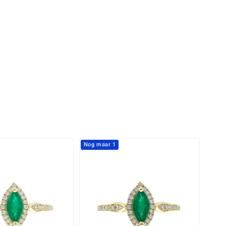
Rhodoliet
Sieraden in varianten
is
Toermalijn
Ringmaten
Geel
Nog maar 1
-25%