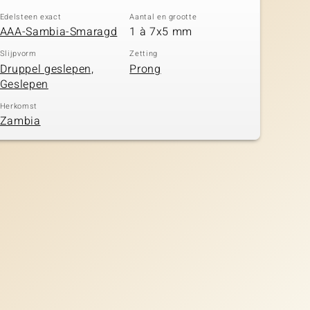
Edelsteen exact
Aantal en grootte
AAA-Sambia-Smaragd
1 à 7x5 mm
Slijpvorm
Zetting
Druppel geslepen,
Prong
Geslepen
Herkomst
Zambia