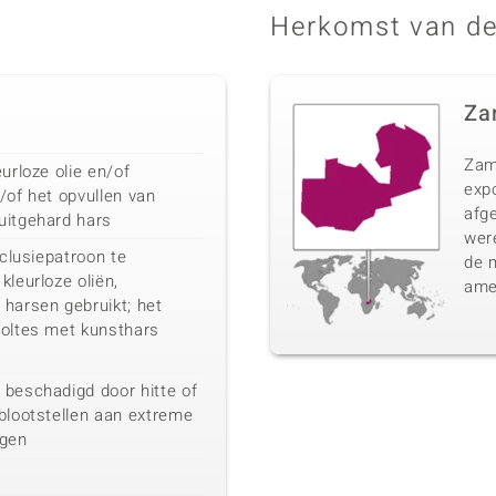
Herkomst van de
Za
Zam
urloze olie en/of
expo
/of het opvullen van
afg
uitgehard hars
were
nclusiepatroon te
de 
kleurloze oliën,
ame
harsen gebruikt; het
holtes met kunsthars
 beschadigd door hitte of
blootstellen aan extreme
gen