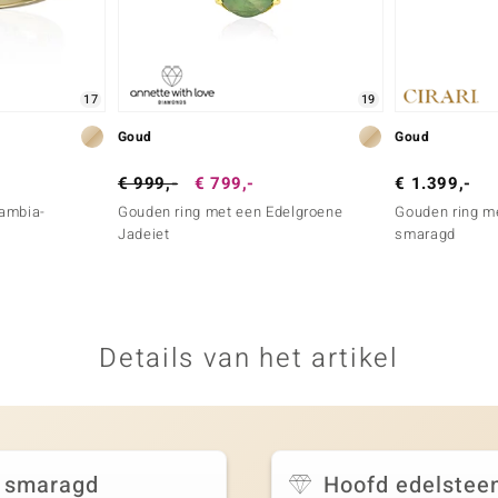
17
19
Goud
Goud
€ 999,-
€ 799,-
€ 1.399,-
Zambia-
Gouden ring met een Edelgroene
Gouden ring m
Jadeiet
smaragd
Details van het artikel
 smaragd
Hoofd edelstee