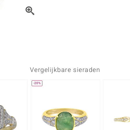
Parel
Kwarts
♦ Zilveren ringen
Vitale Minerale
Topaas
Turkoo
♦ Zilveren oorbellen
♦ Zilveren hangers
♦ Zilveren armbanden
♦ Zilveren kettingen
Blauw
Groen
Platina sieraden
Vergelijkbare sieraden
-20%