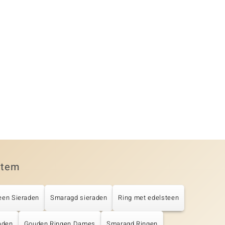
item
een Sieraden
Smaragd sieraden
Ring met edelsteen
aden
Gouden Ringen Dames
Smaragd Ringen