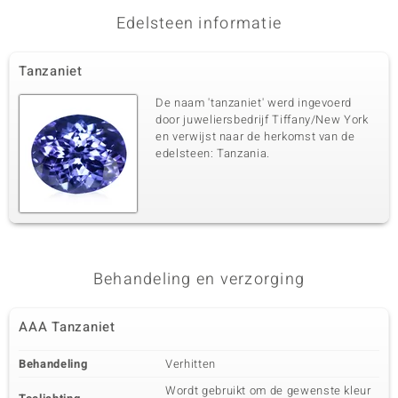
Edelsteen informatie
Derde edelsteen
Tanzaniet
Edelsteen exact
Aantal en grootte
SI2 (H) Diamant
6 à 1 mm
De naam 'tanzaniet' werd ingevoerd
Karaatgewicht som
Slijpvorm
door juweliersbedrijf Tiffany/New York
0,039 ct
Rond Brilliant Geslepen
en verwijst naar de herkomst van de
edelsteen: Tanzania.
Zetting
Herkomst
Prong
Afrika
Behandeling en verzorging
AAA Tanzaniet
Behandeling
Verhitten
Wordt gebruikt om de gewenste kleur