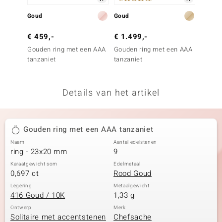
remonti
Goud
Goud
Zilver
remonti
€ 459,-
€ 1.499,-
€ 79,
Gouden ring met een AAA
Gouden ring met een AAA
Zilver
uwelo
tanzaniet
tanzaniet
Marokk
 Gems
Details van het artikel
NO Collection
va
Gouden ring met een AAA tanzaniet
Naam
Aantal edelstenen
ring - 23x20 mm
9
Karaatgewicht som
Edelmetaal
0,697 ct
Rood Goud
Legering
Metaalgewicht
416 Goud / 10K
1,33 g
Minerale
Ontwerp
Merk
Solitaire met accentstenen
Chefsache