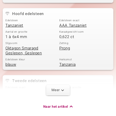
Hoofd edelsteen
Edelsteen
Edelsteen exact
Tanzaniet
AAA Tanzaniet
Aantal en grootte
Karaatgewicht som
1 à 6x4 mm
0,622 ct
Slijpvorm
Zetting
Oktagon Smaragd
Prong
Geslepen, Geslepen
Edelsteen kleur
Herkomst
blauw
Tanzania
Tweede edelsteen
Edelsteen exact
Aantal en grootte
Meer
SI2 (H) Diamant
2 à 1,5 mm
Karaatgewicht som
Slijpvorm
0,036 ct
Rond Brilliant Geslepen
Naar het artikel
Zetting
Herkomst
Prong
Afrika