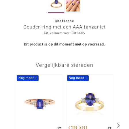
ana
Chefsache
Gouden ring met een AAA tanzaniet
Prince Designs
Artikelnummer: 8024KV
o
Dit product is op dit moment niet op voorraad.
Chic
Vergelijkbare sieraden
d in Berlin
insell
Nog maar 1
Nog maar 1
n Vogue
e in Italy
o Paraíso
izen
17
17