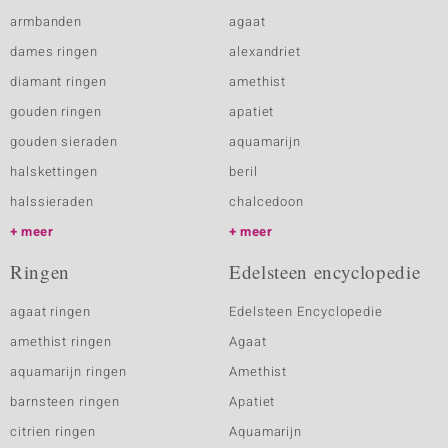
armbanden
agaat
dames ringen
alexandriet
diamant ringen
amethist
gouden ringen
apatiet
gouden sieraden
aquamarijn
halskettingen
beril
halssieraden
chalcedoon
meer
meer
Ringen
Edelsteen encyclopedie
agaat ringen
Edelsteen Encyclopedie
amethist ringen
Agaat
aquamarijn ringen
Amethist
barnsteen ringen
Apatiet
citrien ringen
Aquamarijn