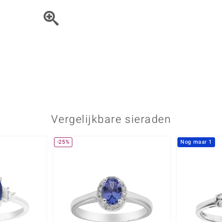
Parel
Kwarts
♦ Zilveren ringen
Vitale Minerale
Topaas
Turkoo
♦ Zilveren oorbellen
♦ Zilveren hangers
♦ Zilveren armbanden
♦ Zilveren kettingen
Blauw
Groen
Platina sieraden
Vergelijkbare sieraden
-25%
Nog maar 1