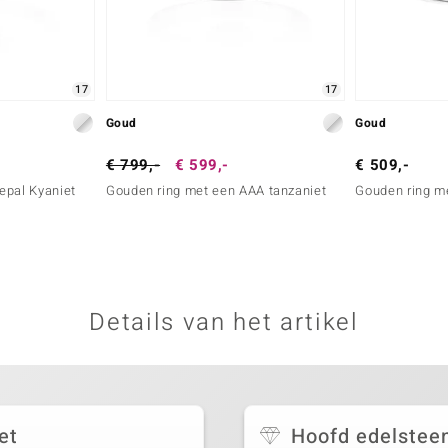
17
17
Goud
Goud
€ 799,-
€ 599,-
€ 509,-
epal Kyaniet
Gouden ring met een AAA tanzaniet
Gouden ring m
Details van het artikel
et
Hoofd edelstee