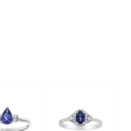
Rhodoliet
Sieraden in varianten
is
Toermalijn
Ringmaten
Geel