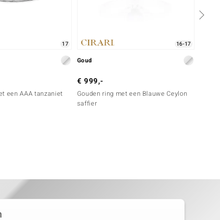
17
16-17
Goud
Zilver
€ 999,-
€ 99,
et een AAA tanzaniet
Gouden ring met een Blauwe Ceylon
Zilver
saffier
n