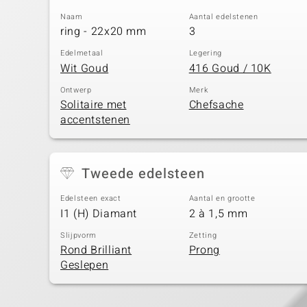
Naam
Aantal edelstenen
ring - 22x20 mm
3
Edelmetaal
Legering
Wit Goud
416 Goud / 10K
Ontwerp
Merk
Solitaire met
Chefsache
accentstenen
Tweede edelsteen
Edelsteen exact
Aantal en grootte
I1 (H) Diamant
2 à 1,5 mm
Slijpvorm
Zetting
Rond Brilliant
Prong
Geslepen