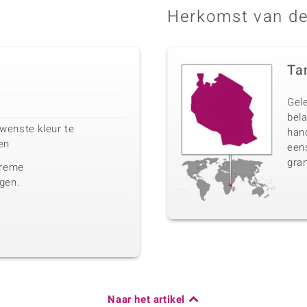
Herkomst van de
Ta
Gel
bela
wenste kleur te
han
en
eens
gran
treme
gen.
Naar het artikel