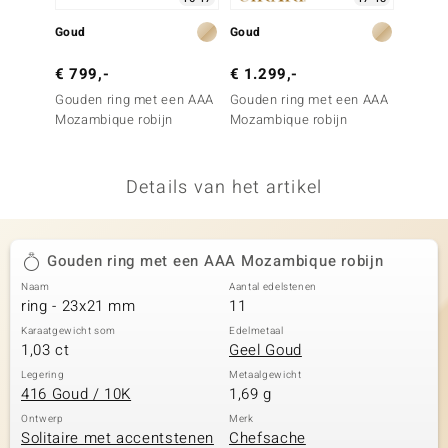
remonti
Goud
Goud
Goud
remonti
€ 799,-
€ 1.299,-
€ 1.2
Gouden ring met een AAA
Gouden ring met een AAA
Gouden
uwelo
Mozambique robijn
Mozambique robijn
Mozamb
 Gems
Details van het artikel
NO Collection
va
Gouden ring met een AAA Mozambique robijn
Naam
Aantal edelstenen
ring - 23x21 mm
11
Karaatgewicht som
Edelmetaal
1,03 ct
Geel Goud
Legering
Metaalgewicht
416 Goud / 10K
1,69 g
Minerale
Ontwerp
Merk
Solitaire met accentstenen
Chefsache