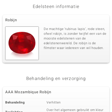
Kanaal
Mozambique
Edelsteen informatie
Derde edelsteen
Robijn
Edelsteen exact
Aantal en grootte
De machtige ‘rubinus lapis’, rode steen,
SI1 (H) Diamant
4 à 1,1 mm
ofwel robijn, is zonder twijfel een van de
Karaatgewicht som
Slijpvorm
mooiste edelstenen van de
0,03 ct
Rond Brilliant Geslepen
edelstenenwereld. De robijn is de
filmster waar iedereen van wil houden.
Zetting
Herkomst
Prong
Afrika
Behandeling en verzorging
AAA Mozambique Robijn
Behandeling
Verhitten
Over het algemeen gebruikt om kleur