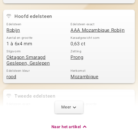
Hoofd edelsteen
Edelsteen
Edelsteen exact
Robijn
AAA Mozambique Robijn
Aantal en grootte
Karaatgewicht som
1 à 6x4 mm
0,63 ct
Slijpvorm
Zetting
Oktagon Smaragd
Prong
Geslepen, Geslepen
Edelsteen kleur
Herkomst
rood
Mozambique
Tweede edelsteen
Edelsteen exact
Aantal en grootte
Meer
AAA Mozambique Robijn
6 à 2 mm
Karaatgewicht som
Slijpvorm
0,37 ct
Quadratischer
Naar het artikel
Prinzessschliff
Zetting
Herkomst