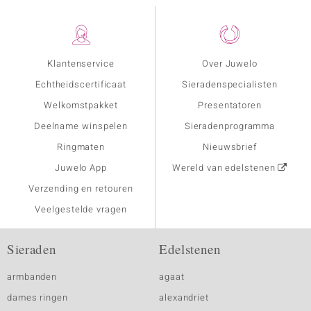
Klantenservice
Over Juwelo
Echtheidscertificaat
Sieradenspecialisten
Welkomstpakket
Presentatoren
Deelname winspelen
Sieradenprogramma
Ringmaten
Nieuwsbrief
Juwelo App
Wereld van edelstenen
Verzending en retouren
Veelgestelde vragen
Sieraden
Edelstenen
armbanden
agaat
dames ringen
alexandriet