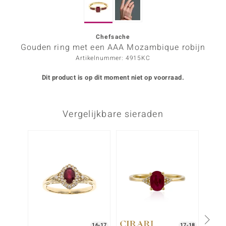
ana
Chefsache
Gouden ring met een AAA Mozambique robijn
Prince Designs
Artikelnummer: 4915KC
o
Dit product is op dit moment niet op voorraad.
Chic
Vergelijkbare sieraden
d in Berlin
insell
NIEU
n Vogue
e in Italy
o Paraíso
izen
16-17
17-18