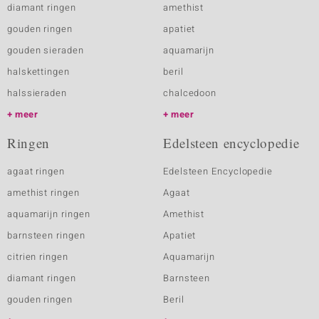
diamant ringen
amethist
gouden ringen
apatiet
gouden sieraden
aquamarijn
halskettingen
beril
halssieraden
chalcedoon
meer
meer
Ringen
Edelsteen encyclopedie
agaat ringen
Edelsteen Encyclopedie
amethist ringen
Agaat
aquamarijn ringen
Amethist
barnsteen ringen
Apatiet
citrien ringen
Aquamarijn
diamant ringen
Barnsteen
gouden ringen
Beril