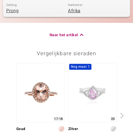
Zetting
Herkomst
Prong
Afrika
Naar het artikel
Vergelijkbare sieraden
Nog maar 1
-25%
17-18
20
Goud
Zilver
Zilver