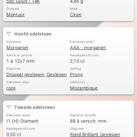
585 Goud / 14K
4,86 g
Ontwerp
Merk
Montuur
Cirari
Hoofd edelsteen
Edelsteen
Edelsteen exact
Morganiet
AAA - morganiet
Aantal en grootte
Karaatgewicht som
1 à 12x7 mm
2,15 ct
Slijpvorm
Zetting
Druppel geslepen, Geslepen
Prong
Edelsteen kleur
Herkomst
roze
Mozambique
Tweede edelsteen
Edelsteen exact
Aantal en grootte
I1 (H) Diamant
88 à versch. mm
Karaatgewicht som
Slijpvorm
0,55 ct
Rond Brilliant Geslepen