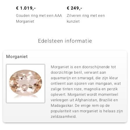
€ 1.019,-
€ 249,-
€ 399
Gouden ring met een AAA
Zilveren ring met een
Zilver
Morganiet
kunziet
kunzie
Edelsteen informatie
Morganiet
Morganiet is een doorschijnende tot
doorzichtige beril, verwant aan
aquamarijn en smaragd, die zijn kleur
ontleent aan sporen van mangaan, wat
zalige tinten roze, magnolia en perzik
oplevert. Morganiet wordt momenteel
verkregen uit Afghanistan, Brazilië en
Madagaskar. De enige rem op de
populariteit van morganiet is helaas zijn
zeldzaamheid.