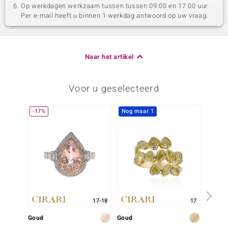
Op werkdagen werkzaam tussen tussen 09:00 en 17:00 uur.
Per e-mail heeft u binnen 1 werkdag antwoord op uw vraag.
Naar het artikel
Voor u geselecteerd
-17%
Nog maar 1
Nog m
17-18
17
Goud
Goud
Goud