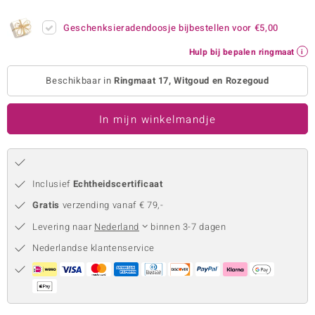
remonti
Geschenksieradendoosje bijbestellen voor
€5,00
remonti
Hulp bij bepalen ringmaat
uwelo
Beschikbaar in
Ringmaat 17, Witgoud en Rozegoud
 Gems
In mijn winkelmandje
NO Collection
va
Inclusief
Echtheidscertificaat
Gratis
verzending vanaf € 79,-
Levering naar
Nederland
binnen 3-7 dagen
Nederlandse klantenservice
Minerale