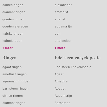
dames ringen
alexandriet
diamant ringen
amethist
gouden ringen
apatiet
gouden sieraden
aquamarijn
halskettingen
beril
halssieraden
chalcedoon
meer
meer
Ringen
Edelsteen encyclopedie
agaat ringen
Edelsteen Encyclopedie
amethist ringen
Agaat
aquamarijn ringen
Amethist
barnsteen ringen
Apatiet
citrien ringen
Aquamarijn
diamant ringen
Barnsteen