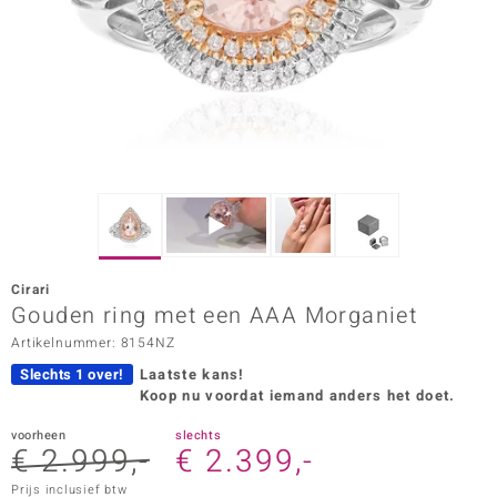
ana
Prince Designs
o
Chic
d in Berlin
Cirari
insell
Gouden ring met een AAA Morganiet
Artikelnummer: 8154NZ
n Vogue
Slechts 1 over!
Laatste kans!
e in Italy
Koop nu voordat iemand anders het doet.
o Paraíso
voorheen
slechts
€ 2.999,-
€ 2.399,-
izen
Prijs inclusief btw