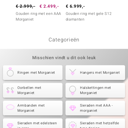
€ 2.999,-
€ 2.499,-
€ 6.999,-
€ 6.4
Gouden ring met een AAA
Gouden ring met gele S12
Gouden
Morganiet
diamanten
parelm
Categorieën
Misschien vindt u dit ook leuk
Ringen met Morganiet
Hangers met Morganiet
Oorbellen met
Halskettingen met
Morganiet
Morganiet
Armbanden met
Sieraden met AAA -
Morganiet
morganiet
Sieraden met edelsteen
Sieraden met hetzelfde