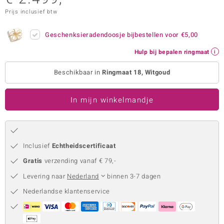
Prijs inclusief btw
remonti
remonti
Geschenksieradendoosje bijbestellen voor
€5,00
Hulp bij bepalen ringmaat
uwelo
Beschikbaar in
Ringmaat 18, Witgoud
 Gems
NO Collection
In mijn winkelmandje
va
Inclusief
Echtheidscertificaat
Gratis
verzending vanaf € 79,-
Levering naar
Nederland
binnen 3-7 dagen
Nederlandse klantenservice
Minerale