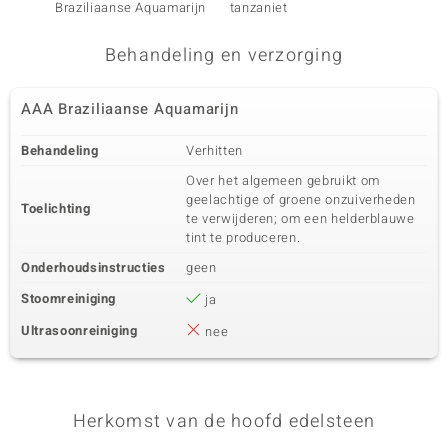
Braziliaanse Aquamarijn
tanzaniet
hemel-
Behandeling en verzorging
AAA Braziliaanse Aquamarijn
Behandeling
Verhitten
Over het algemeen gebruikt om
geelachtige of groene onzuiverheden
Toelichting
te verwijderen; om een helderblauwe
tint te produceren.
Onderhoudsinstructies
geen
Stoomreiniging
ja
Ultrasoonreiniging
nee
Herkomst van de hoofd edelsteen