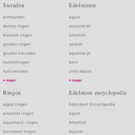
Sieraden
Edelstenen
armbanden
agaat
dames ringen
alexandriet
diamant ringen
amethist
gouden ringen
apatiet
gouden sieraden
aquamarijn
halskettingen
beril
halssieraden
chalcedoon
meer
meer
Ringen
Edelsteen encyclopedie
agaat ringen
Edelsteen Encyclopedie
amethist ringen
Agaat
aquamarijn ringen
Amethist
barnsteen ringen
Apatiet