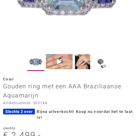
ana
Prince Designs
o
Chic
d in Berlin
Cirari
insell
Gouden ring met een AAA Braziliaanse
Aquamarijn
n Vogue
Artikelnummer: 5031XA
e in Italy
Slechts 2 over
Bijna uitverkocht!
Koop nu voordat het te laat
is!
o Paraíso
slechts
izen
€ 2.499,-