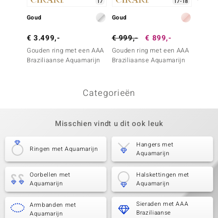
17
17-18
Goud
Goud
Goud
€ 3.499,-
€ 999,-
€ 899,-
€ 2.4
Gouden ring met een AAA
Gouden ring met een AAA
Gouden
Braziliaanse Aquamarijn
Braziliaanse Aquamarijn
tanzan
Categorieën
Misschien vindt u dit ook leuk
Hangers met
Ringen met Aquamarijn
Aquamarijn
Oorbellen met
Halskettingen met
Aquamarijn
Aquamarijn
Sieraden met AAA
Armbanden met
Braziliaanse
Aquamarijn