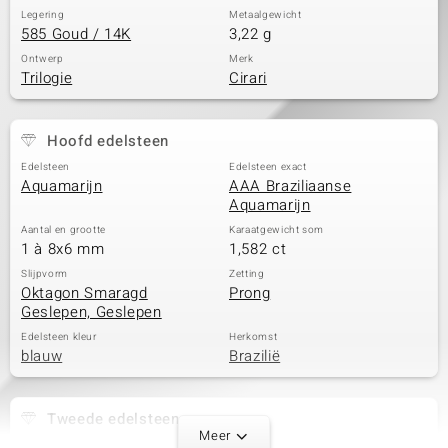
Legering
Metaalgewicht
585 Goud / 14K
3,22 g
Ontwerp
Merk
Trilogie
Cirari
Hoofd edelsteen
Edelsteen
Edelsteen exact
Aquamarijn
AAA Braziliaanse
Aquamarijn
Aantal en grootte
Karaatgewicht som
1 à 8x6 mm
1,582 ct
Slijpvorm
Zetting
Oktagon Smaragd
Prong
Geslepen, Geslepen
Edelsteen kleur
Herkomst
blauw
Brazilië
Tweede edelsteen
Meer
Edelsteen exact
Aantal en grootte