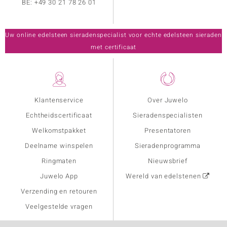
BE:
+49 30 21 78 26 01
Uw online edelsteen sieradenspecialist voor echte edelsteen sieraden
met certificaat
Klantenservice
Over Juwelo
Echtheidscertificaat
Sieradenspecialisten
Welkomstpakket
Presentatoren
Deelname winspelen
Sieradenprogramma
Ringmaten
Nieuwsbrief
Juwelo App
Wereld van edelstenen
Verzending en retouren
Veelgestelde vragen