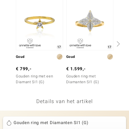
remonti
remonti
uwelo
 Gems
17
17
NO Collection
Goud
Goud
Goud
va
€ 799,-
€ 1.599,-
€ 999
Gouden ring met een
Gouden ring met
Gouden
Diamant SI1 (G)
Diamanten SI1 (G)
Diaman
Details van het artikel
Minerale
Gouden ring met Diamanten SI1 (G)