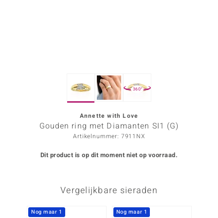
ana
Prince Designs
o
360°
Chic
d in Berlin
Annette with Love
Gouden ring met Diamanten SI1 (G)
insell
Artikelnummer: 7911NX
n Vogue
Dit product is op dit moment niet op voorraad.
e in Italy
Vergelijkbare sieraden
o Paraíso
izen
Nog maar 1
Nog maar 1