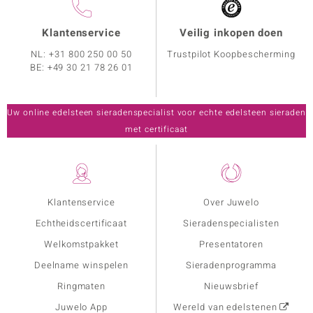
Klantenservice
Veilig inkopen doen
NL:
+31 800 250 00 50
Trustpilot Koopbescherming
BE:
+49 30 21 78 26 01
Uw online edelsteen sieradenspecialist voor echte edelsteen sieraden
met certificaat
Klantenservice
Over Juwelo
Echtheidscertificaat
Sieradenspecialisten
Welkomstpakket
Presentatoren
Deelname winspelen
Sieradenprogramma
Ringmaten
Nieuwsbrief
Juwelo App
Wereld van edelstenen