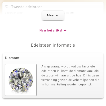
Tweede edelsteen
Edelsteen exact
Aantal en grootte
Meer
SI1 (G) Diamant
2 à 1,3 mm
Karaatgewicht som
Slijpvorm
0,02 ct
Rond Brilliant Geslepen
Naar het artikel
Zetting
Herkomst
Pave
Afrika
Edelsteen informatie
Derde edelsteen
Diamant
Edelsteen exact
Aantal en grootte
SI1 (G) Diamant
4 à 1,1 mm
Als gevraagd wordt wat uw favoriete
Karaatgewicht som
Slijpvorm
edelsteen is, komt de diamant vaak als
0,026 ct
Rond Brilliant Geslepen
de grote winnaar uit de bus. Dit is geen
verrassing gezien de vele miljoenen die
Zetting
Herkomst
Pave
in hun marketing worden gepompt.
Afrika