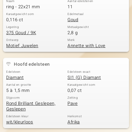
Naam
Aantal edelstenen
ring - 22x21 mm
11
Karaatgewicht som
Edelmetaal
0,116 ct
Goud
Legering
Metaalgewicht
375 Goud / 9K
2,8 g
Ontwerp
Merk
Motief Juwelen
Annette with Love
Hoofd edelsteen
Edelsteen
Edelsteen exact
Diamant
SI1 (G) Diamant
Aantal en grootte
Karaatgewicht som
5 à 1,5 mm
0,07 ct
Slijpvorm
Zetting
Rond Brilliant Geslepen,
Pave
Geslepen
Edelsteen kleur
Herkomst
wit/kleurloos
Afrika