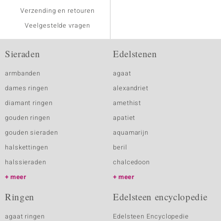
Verzending en retouren
Veelgestelde vragen
Sieraden
Edelstenen
armbanden
agaat
dames ringen
alexandriet
diamant ringen
amethist
gouden ringen
apatiet
gouden sieraden
aquamarijn
halskettingen
beril
halssieraden
chalcedoon
meer
meer
Ringen
Edelsteen encyclopedie
agaat ringen
Edelsteen Encyclopedie