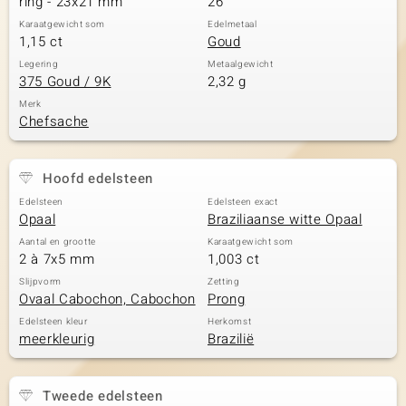
ring - 23x21 mm
26
Karaatgewicht som
Edelmetaal
1,15 ct
Goud
Legering
Metaalgewicht
375 Goud / 9K
2,32 g
Merk
Chefsache
Hoofd edelsteen
Edelsteen
Edelsteen exact
Opaal
Braziliaanse witte Opaal
Aantal en grootte
Karaatgewicht som
2 à 7x5 mm
1,003 ct
Slijpvorm
Zetting
Ovaal Cabochon, Cabochon
Prong
Edelsteen kleur
Herkomst
meerkleurig
Brazilië
Tweede edelsteen