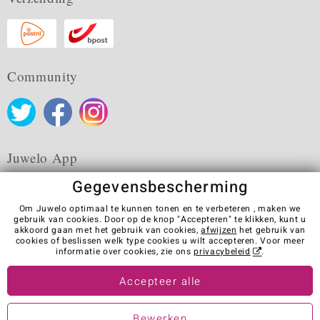
Community
Juwelo App
Gegevensbescherming
Om Juwelo optimaal te kunnen tonen en te verbeteren , maken we
gebruik van cookies. Door op de knop "Accepteren" te klikken, kunt u
akkoord gaan met het gebruik van cookies,
afwijzen
het gebruik van
Algemene verkoopvoorwaarden
Privacybeleid
Cookies
cookies of beslissen welk type cookies u wilt accepteren. Voor meer
Colofon
Contact
Contract herroepen
informatie over cookies, zie ons
privacybeleid
.
Visit our stores in other countries:
Accepteer alle
Bewerken