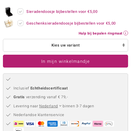
remonti
Sieradendoosje bijbestellen voor
€5,00
remonti
Geschenksieradendoosje bijbestellen voor
€5,00
uwelo
Hulp bij bepalen ringmaat
 Gems
Kies uw variant
NO Collection
In mijn winkelmandje
va
Inclusief
Echtheidscertificaat
Gratis
verzending vanaf € 79,-
Levering naar
Nederland
binnen 3-7 dagen
Nederlandse klantenservice
Minerale