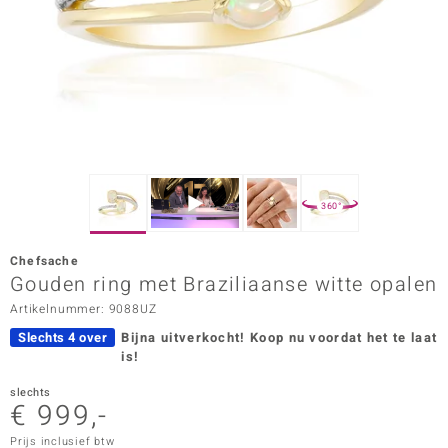
ana
Prince Designs
o
Chic
360°
d in Berlin
Chefsache
insell
Gouden ring met Braziliaanse witte opalen
Artikelnummer: 9088UZ
n Vogue
Slechts 4 over
Bijna uitverkocht!
Koop nu voordat het te laat
e in Italy
is!
o Paraíso
slechts
€ 999,-
izen
Prijs inclusief btw