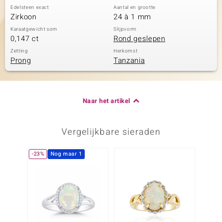
Edelsteen exact
Aantal en grootte
Zirkoon
24 à 1 mm
Karaatgewicht som
Slijpvorm
0,147 ct
Rond geslepen
Zetting
Herkomst
Prong
Tanzania
Naar het artikel
Vergelijkbare sieraden
-23%
Nog maar 1
Nog m