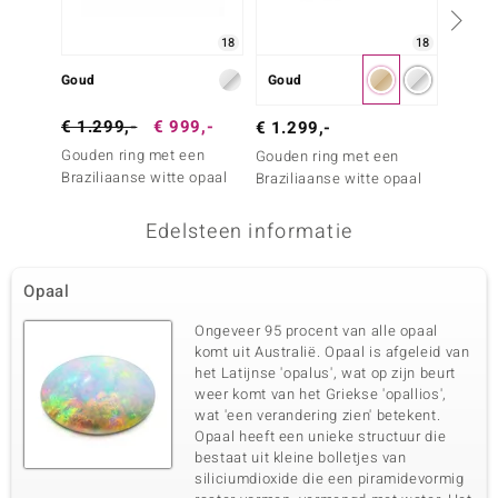
18
18
Goud
Goud
Goud
€ 1.299,-
€ 999,-
€ 999
€ 1.299,-
Gouden ring met een
Gouden
Gouden ring met een
Braziliaanse witte opaal
Brazili
Braziliaanse witte opaal
Edelsteen informatie
Opaal
Ongeveer 95 procent van alle opaal
komt uit Australië. Opaal is afgeleid van
het Latijnse 'opalus', wat op zijn beurt
weer komt van het Griekse 'opallios',
wat 'een verandering zien' betekent.
Opaal heeft een unieke structuur die
bestaat uit kleine bolletjes van
siliciumdioxide die een piramidevormig