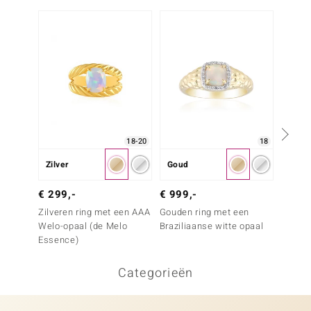
Nog m
18-20
18
Zilver
Goud
Goud
€ 699
€ 299,-
€ 999,-
Gouden
Zilveren ring met een AAA
Gouden ring met een
Welo-o
Welo-opaal (de Melo
Braziliaanse witte opaal
Essence)
Categorieën