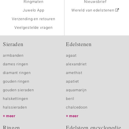
Ringmaten
Nieuwsbrief
Juwelo App
Wereld van edelstenen
Verzending en retouren
Veelgestelde vragen
Sieraden
Edelstenen
armbanden
agaat
dames ringen
alexandriet
diamant ringen
amethist
gouden ringen
apatiet
gouden sieraden
aquamarijn
halskettingen
beril
halssieraden
chalcedoon
meer
meer
Ringen
Edelsteen encyclopedie