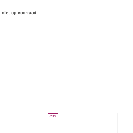
Rhodoliet
Sieraden in varianten
is
Toermalijn
Ringmaten
 niet op voorraad.
360° interactief
Geel
muis bewegen en van verschillende kanten bekijken.
-23%