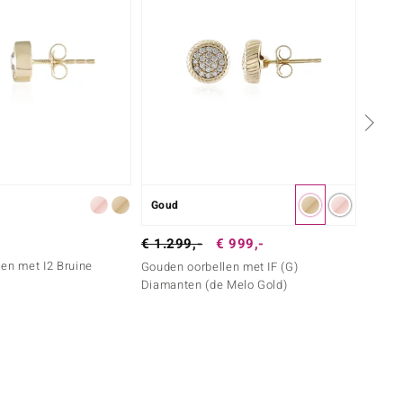
Goud
Zilver
€ 599
€ 1.299,-
€ 999,-
en met I2 Bruine
Zilver
Gouden oorbellen met IF (G)
Diama
Diamanten (de Melo Gold)