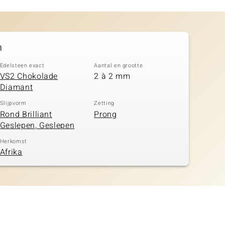
n
Edelsteen exact
Aantal en grootte
VS2 Chokolade
2 à 2 mm
Diamant
Slijpvorm
Zetting
Rond Brilliant
Prong
Geslepen, Geslepen
Herkomst
Afrika