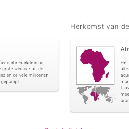
Herkomst van de
Af
avoriete edelsteen is,
Het 
 grote winnaar uit de
uit
gezien de vele miljoenen
aqua
n gepompt.
morg
tsav
meer
bro