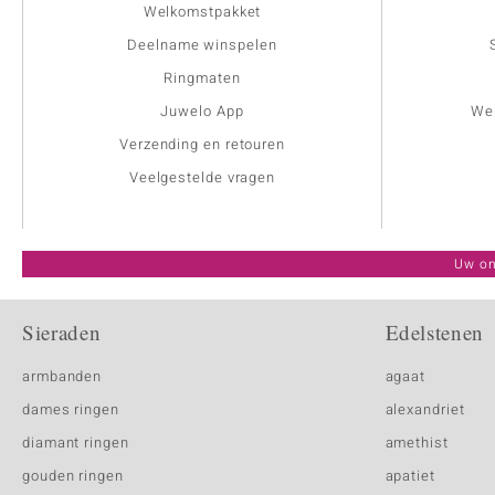
Welkomstpakket
Deelname winspelen
Ringmaten
Juwelo App
Wer
Verzending en retouren
Veelgestelde vragen
Uw on
Sieraden
Edelstenen
armbanden
agaat
dames ringen
alexandriet
diamant ringen
amethist
gouden ringen
apatiet