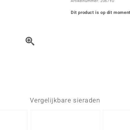
Parel
Kwarts
Artikelnummer: 2067YU
♦ Zilveren ringen
Vitale Minerale
Topaas
Turkoo
♦ Zilveren oorbellen
Dit product is op dit moment
♦ Zilveren hangers
♦ Zilveren armbanden
♦ Zilveren kettingen
Blauw
Groen
Het sieraad kunt u met de 
Platina sieraden
Vergelijkbare sieraden