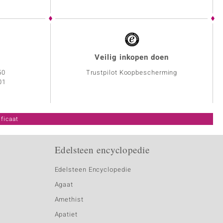
Veilig inkopen doen
50
Trustpilot Koopbescherming
01
ficaat
Edelsteen encyclopedie
Edelsteen Encyclopedie
Agaat
Amethist
Apatiet