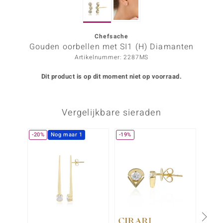
ana
Chefsache
Gouden oorbellen met SI1 (H) Diamanten
Prince Designs
Artikelnummer: 2287MS
o
Dit product is op dit moment niet op voorraad.
Chic
Vergelijkbare sieraden
d in Berlin
insell
-20%
Nog maar 1
-19%
Nog m
n Vogue
e in Italy
o Paraíso
izen