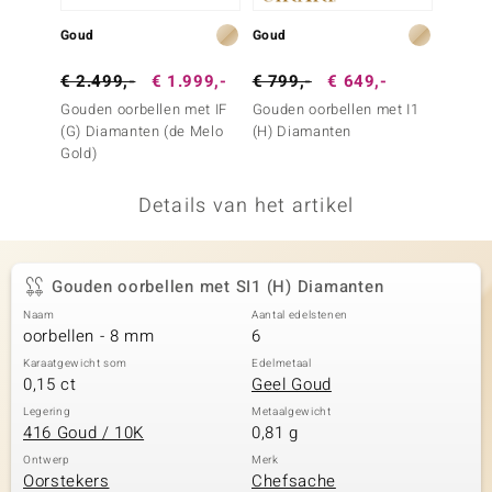
remonti
Goud
Goud
Goud
remonti
€ 2.499,-
€ 1.999,-
€ 799,-
€ 649,-
€ 2.4
Gouden oorbellen met IF
Gouden oorbellen met I1
Gouden
uwelo
(G) Diamanten (de Melo
(H) Diamanten
Champ
Gold)
(de Me
 Gems
Details van het artikel
NO Collection
va
Gouden oorbellen met SI1 (H) Diamanten
Naam
Aantal edelstenen
oorbellen - 8 mm
6
Karaatgewicht som
Edelmetaal
0,15 ct
Geel Goud
Legering
Metaalgewicht
416 Goud / 10K
0,81 g
Minerale
Ontwerp
Merk
Oorstekers
Chefsache