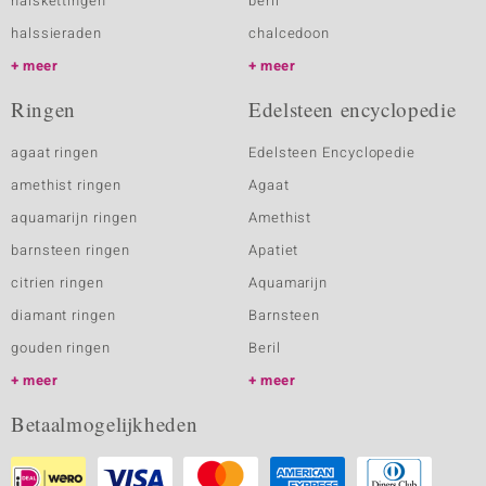
halskettingen
beril
halssieraden
chalcedoon
meer
meer
Ringen
Edelsteen encyclopedie
agaat ringen
Edelsteen Encyclopedie
amethist ringen
Agaat
aquamarijn ringen
Amethist
barnsteen ringen
Apatiet
citrien ringen
Aquamarijn
diamant ringen
Barnsteen
gouden ringen
Beril
meer
meer
Betaalmogelijkheden