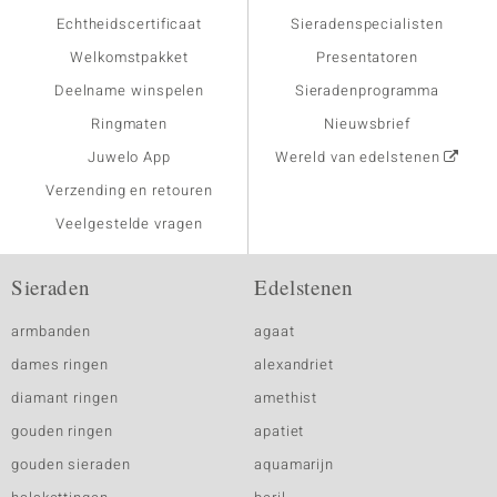
Echtheidscertificaat
Sieradenspecialisten
Welkomstpakket
Presentatoren
Deelname winspelen
Sieradenprogramma
Ringmaten
Nieuwsbrief
Juwelo App
Wereld van edelstenen
Verzending en retouren
Veelgestelde vragen
Sieraden
Edelstenen
armbanden
agaat
dames ringen
alexandriet
diamant ringen
amethist
gouden ringen
apatiet
gouden sieraden
aquamarijn