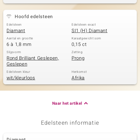
Hoofd edelsteen
Edelsteen
Edelsteen exact
Diamant
SI1 (H) Diamant
Aantal en grootte
Karaatgewicht som
6 à 1,8 mm
0,15 ct
Slijpvorm
Zetting
Rond Brilliant Geslepen,
Prong
Geslepen
Edelsteen kleur
Herkomst
wit/kleurloos
Afrika
Naar het artikel
Edelsteen informatie
Diamant