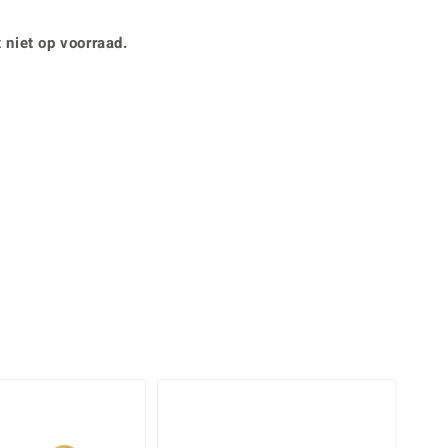
Rhodoliet
Sieraden in varianten
is
Toermalijn
Ringmaten
 niet op voorraad.
Geel