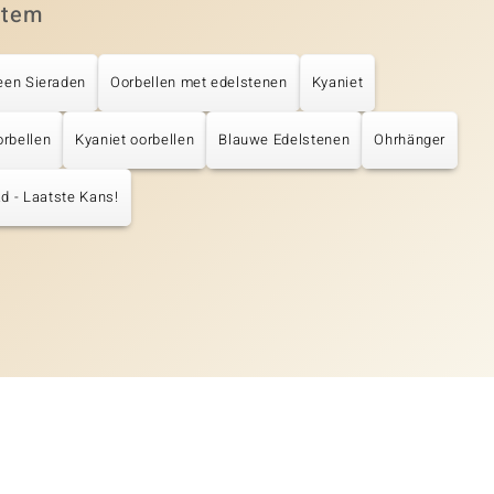
item
een Sieraden
Oorbellen met edelstenen
Kyaniet
rbellen
Kyaniet oorbellen
Blauwe Edelstenen
Ohrhänger
d - Laatste Kans!