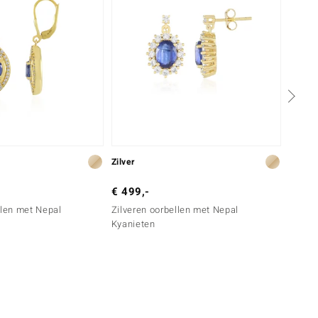
Zilver
Zilver
€ 499,-
€ 199
llen met Nepal
Zilveren oorbellen met Nepal
Zilver
Kyanieten
fluorie