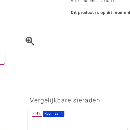
Parel
Kwarts
Artikelnummer: 4030UY
♦ Zilveren ringen
Vitale Minerale
Topaas
Turkoo
♦ Zilveren oorbellen
Dit product is op dit moment
♦ Zilveren hangers
♦ Zilveren armbanden
♦ Zilveren kettingen
Blauw
Groen
Platina sieraden
Vergelijkbare sieraden
-14%
Nog maar 1