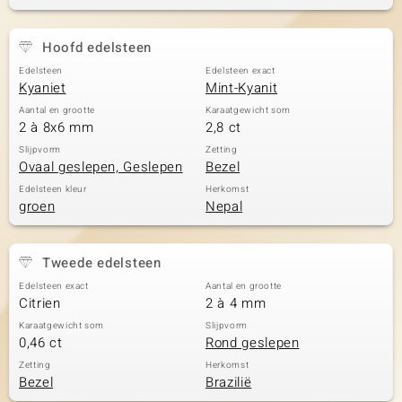
Hoofd edelsteen
Edelsteen
Edelsteen exact
Kyaniet
Mint-Kyanit
Aantal en grootte
Karaatgewicht som
2 à 8x6 mm
2,8 ct
Slijpvorm
Zetting
Ovaal geslepen, Geslepen
Bezel
Edelsteen kleur
Herkomst
groen
Nepal
Tweede edelsteen
Edelsteen exact
Aantal en grootte
Citrien
2 à 4 mm
Karaatgewicht som
Slijpvorm
0,46 ct
Rond geslepen
Zetting
Herkomst
Bezel
Brazilië