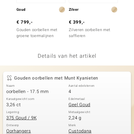
remonti
Goud
Zilver
Zilver
remonti
€ 799,-
€ 399,-
€ 169
Gouden oorbellen met
Zilveren oorbellen met
Zilver
uwelo
groene toermalijnen
saffieren
Colom
 Gems
Details van het artikel
NO Collection
va
Gouden oorbellen met Munt Kyanieten
Naam
Aantal edelstenen
oorbellen - 17.5 mm
4
Karaatgewicht som
Edelmetaal
3,26 ct
Geel Goud
Legering
Metaalgewicht
375 Goud / 9K
2,24 g
Minerale
Ontwerp
Merk
Oorhangers
Custodana