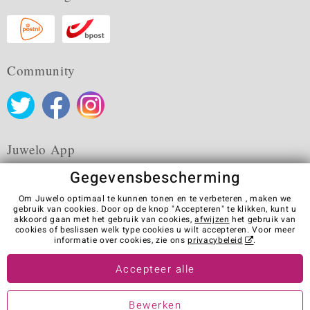
Community
Juwelo App
Gegevensbescherming
Om Juwelo optimaal te kunnen tonen en te verbeteren , maken we
gebruik van cookies. Door op de knop "Accepteren" te klikken, kunt u
akkoord gaan met het gebruik van cookies,
afwijzen
het gebruik van
Algemene verkoopvoorwaarden
Privacybeleid
Cookies
cookies of beslissen welk type cookies u wilt accepteren. Voor meer
Colofon
Contact
Contract herroepen
informatie over cookies, zie ons
privacybeleid
.
Visit our stores in other countries:
Accepteer alle
Bewerken