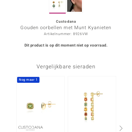
ana
Custodana
Gouden oorbellen met Munt Kyanieten
Prince Designs
Artikelnummer: 8926VW
o
Dit product is op dit moment niet op voorraad.
Chic
Vergelijkbare sieraden
d in Berlin
insell
Nog maar 1
n Vogue
e in Italy
o Paraíso
izen