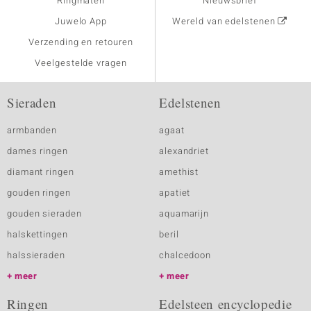
Ringmaten
Nieuwsbrief
Juwelo App
Wereld van edelstenen
Verzending en retouren
Veelgestelde vragen
Sieraden
Edelstenen
armbanden
agaat
dames ringen
alexandriet
diamant ringen
amethist
gouden ringen
apatiet
gouden sieraden
aquamarijn
halskettingen
beril
halssieraden
chalcedoon
meer
meer
Ringen
Edelsteen encyclopedie