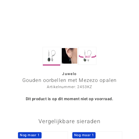
ana
Prince Designs
o
360°
Chic
d in Berlin
Juwelo
Gouden oorbellen met Mezezo opalen
insell
Artikelnummer: 2453KZ
n Vogue
Dit product is op dit moment niet op voorraad.
e in Italy
Vergelijkbare sieraden
o Paraíso
izen
Nog maar 1
Nog maar 1