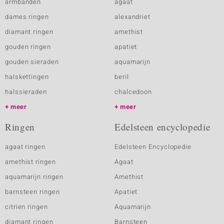
armbanden
agaat
dames ringen
alexandriet
diamant ringen
amethist
gouden ringen
apatiet
gouden sieraden
aquamarijn
halskettingen
beril
halssieraden
chalcedoon
meer
meer
Ringen
Edelsteen encyclopedie
agaat ringen
Edelsteen Encyclopedie
amethist ringen
Agaat
aquamarijn ringen
Amethist
barnsteen ringen
Apatiet
citrien ringen
Aquamarijn
diamant ringen
Barnsteen