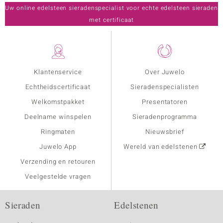
Uw online edelsteen sieradenspecialist voor echte edelsteen sieraden
met certificaat
Klantenservice
Over Juwelo
Echtheidscertificaat
Sieradenspecialisten
Welkomstpakket
Presentatoren
Deelname winspelen
Sieradenprogramma
Ringmaten
Nieuwsbrief
Juwelo App
Wereld van edelstenen
Verzending en retouren
Veelgestelde vragen
Sieraden
Edelstenen