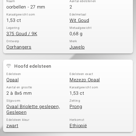
Naam
Aantal edelstenen
oorbellen - 27 mm
2
Karaatgewicht som
Edelmetaal
1,53 ct
Wit Goud
Legering
Metaalgewicht
375 Goud / 9K
0,68 g
Ontwerp
Merk
Oorhangers
Juwelo
Hoofd edelsteen
Edelsteen
Edelsteen exact
Opaal
Mezezo Opaal
Aantal en grootte
Karaatgewicht som
2 à 8x6 mm
1,53 ct
Slijpvorm
Zetting
Ovaal Briolette geslepen,
Prong
Geslepen
Edelsteen kleur
Herkomst
zwart
Ethiopië