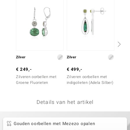
remonti
remonti
uwelo
 Gems
NO Collection
Zilver
Zilver
Zilver
va
€ 249,-
€ 499,-
€ 99,
Zilveren oorbellen met
Zilveren oorbellen met
Zilver
Groene Fluorieten
indigolieten (Adela Silber)
Onverh
Tanzan
Details van het artikel
Minerale
Gouden oorbellen met Mezezo opalen