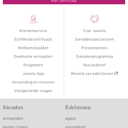
met certificaat
Klantenservice
Over Juwelo
Echtheidscertificaat
Sieradenspecialisten
Welkomstpakket
Presentatoren
Deelname winspelen
Sieradenprogramma
Ringmaten
Nieuwsbrief
Juwelo App
Wereld van edelstenen
Verzending en retouren
Veelgestelde vragen
Sieraden
Edelstenen
armbanden
agaat
dames ringen
alexandriet