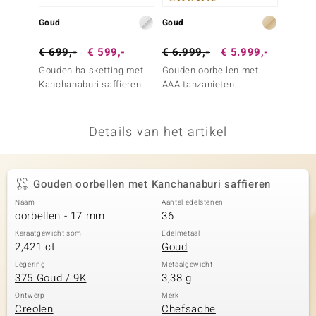
remonti
Goud
Goud
Zilver
remonti
€ 699,-
€ 599,-
€ 6.999,-
€ 5.999,-
€ 499
Gouden halsketting met
Gouden oorbellen met
Zilver
uwelo
Kanchanaburi saffieren
AAA tanzanieten
Nepal 
 Gems
Details van het artikel
NO Collection
va
Gouden oorbellen met Kanchanaburi saffieren
Naam
Aantal edelstenen
oorbellen - 17 mm
36
Karaatgewicht som
Edelmetaal
2,421 ct
Goud
Legering
Metaalgewicht
375 Goud / 9K
3,38 g
Minerale
Ontwerp
Merk
Creolen
Chefsache