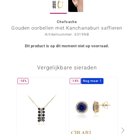
ana
Chefsache
Gouden oorbellen met Kanchanaburi saffieren
Prince Designs
Artikelnummer: 6319NB
o
Dit product is op dit moment niet op voorraad.
Chic
Vergelijkbare sieraden
d in Berlin
insell
-14%
-14%
Nog maar 1
n Vogue
e in Italy
o Paraíso
izen