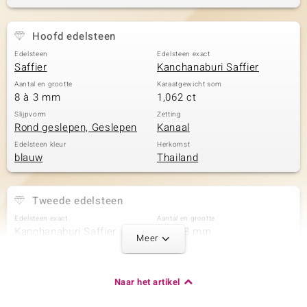
Hoofd edelsteen
Edelsteen
Edelsteen exact
Saffier
Kanchanaburi Saffier
Aantal en grootte
Karaatgewicht som
8 à 3 mm
1,062 ct
Slijpvorm
Zetting
Rond geslepen, Geslepen
Kanaal
Edelsteen kleur
Herkomst
blauw
Thailand
Tweede edelsteen
Edelsteen exact
Aantal en grootte
Kanchanaburi Saffier
8 à 2,8 mm
Meer
Karaatgewicht som
Slijpvorm
0,837 ct
Rond geslepen
Zetting
Herkomst
Naar het artikel
Kanaal
Thailand