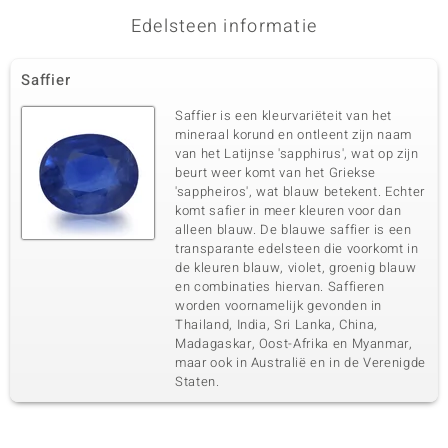
Edelsteen informatie
Derde edelsteen
Edelsteen exact
Aantal en grootte
Saffier
Kanchanaburi Saffier
4 à 2,5 mm
Karaatgewicht som
Slijpvorm
Saffier is een kleurvariëteit van het
0,297 ct
Rond geslepen
mineraal korund en ontleent zijn naam
van het Latijnse 'sapphirus', wat op zijn
Zetting
Herkomst
Kanaal
beurt weer komt van het Griekse
Thailand
'sappheiros', wat blauw betekent. Echter
komt safier in meer kleuren voor dan
alleen blauw. De blauwe saffier is een
Vierde edelsteen
transparante edelsteen die voorkomt in
Edelsteen exact
Aantal en grootte
de kleuren blauw, violet, groenig blauw
Witte Saffier
16 à 1,5 mm
en combinaties hiervan. Saffieren
worden voornamelijk gevonden in
Karaatgewicht som
Slijpvorm
0,225 ct
Thailand, India, Sri Lanka, China,
Rond geslepen
Madagaskar, Oost-Afrika en Myanmar,
Zetting
Herkomst
maar ook in Australië en in de Verenigde
Kanaal
Brazilië
Staten.