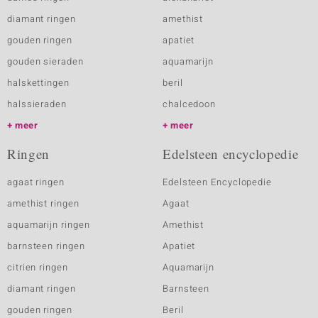
diamant ringen
amethist
gouden ringen
apatiet
gouden sieraden
aquamarijn
halskettingen
beril
halssieraden
chalcedoon
meer
meer
Ringen
Edelsteen encyclopedie
agaat ringen
Edelsteen Encyclopedie
amethist ringen
Agaat
aquamarijn ringen
Amethist
barnsteen ringen
Apatiet
citrien ringen
Aquamarijn
diamant ringen
Barnsteen
gouden ringen
Beril