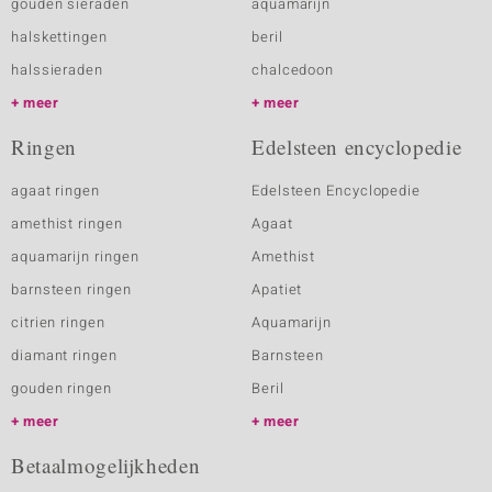
gouden sieraden
aquamarijn
halskettingen
beril
halssieraden
chalcedoon
meer
meer
Ringen
Edelsteen encyclopedie
agaat ringen
Edelsteen Encyclopedie
amethist ringen
Agaat
aquamarijn ringen
Amethist
barnsteen ringen
Apatiet
citrien ringen
Aquamarijn
diamant ringen
Barnsteen
gouden ringen
Beril
meer
meer
Betaalmogelijkheden