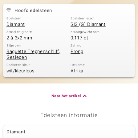
Hoofd edelsteen
Edelsteen
Edelsteen exact
Diamant
SI2 (G) Diamant
Aantal en grootte
Karaatgewicht som
2 à 3x2 mm
0,117 ct
Slijpvorm
Zetting
Baguette Treppenschliff,
Prong
Geslepen
Edelsteen kleur
Herkomst
wit/kleurloos
Afrika
Naar het artikel
Edelsteen informatie
Diamant