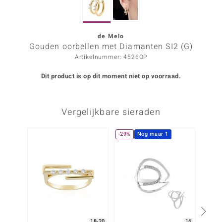
ana
de Melo
Gouden oorbellen met Diamanten SI2 (G)
Prince Designs
Artikelnummer: 4526OP
o
Dit product is op dit moment niet op voorraad.
Chic
Vergelijkbare sieraden
d in Berlin
insell
-29%
Nog maar 1
Nog m
n Vogue
e in Italy
o Paraíso
izen
18-20
16