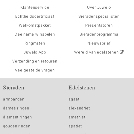
Klantenservice
Over Juwelo
Echtheidscertificaat
Sieradenspecialisten
Welkomstpakket
Presentatoren
Deelname winspelen
Sieradenprogramma
Ringmaten
Nieuwsbrief
Juwelo App
Wereld van edelstenen
Verzending en retouren
Veelgestelde vragen
Sieraden
Edelstenen
armbanden
agaat
dames ringen
alexandriet
diamant ringen
amethist
gouden ringen
apatiet