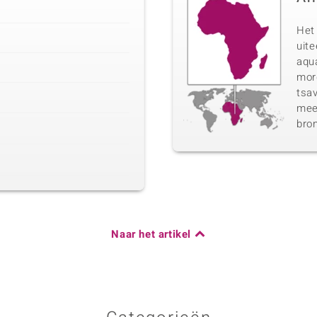
Het 
uit
aqua
morg
tsav
meer
bro
Naar het artikel