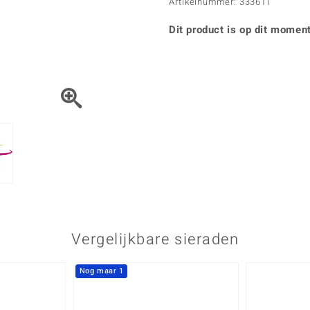
Parel
Kwarts
Artikelnummer: 3336TI
♦ Zilveren ringen
Vitale Minerale
Topaas
Turkoo
♦ Zilveren oorbellen
Dit product is op dit moment
♦ Zilveren hangers
♦ Zilveren armbanden
♦ Zilveren kettingen
Blauw
Groen
Platina sieraden
Vergelijkbare sieraden
Nog maar 1