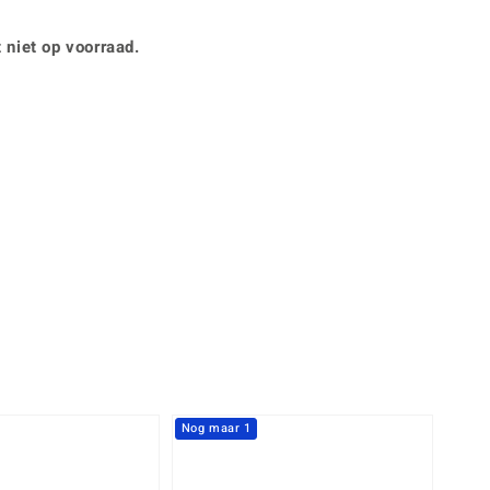
Rhodoliet
Sieraden in varianten
is
Toermalijn
Ringmaten
 niet op voorraad.
Geel
Nog maar 1