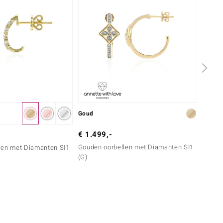
Goud
Goud
€ 1.499,-
€ 1.1
Gouden oorbellen met Diamanten SI1
Gouden
len met Diamanten SI1
(G)
(G)