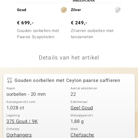
remonti
Goud
Zilver
Zilver
remonti
€ 699,-
€ 249,-
€ 129
Gouden oorbellen met
Zilveren oorbellen met
Zilver
uwelo
Paarse Scapolieten
tanzanieten
tanzan
 Gems
Details van het artikel
NO Collection
va
Gouden oorbellen met Ceylon paarse saffieren
Naam
Aantal edelstenen
oorbellen - 20 mm
22
Karaatgewicht som
Edelmetaal
1,028 ct
Geel Goud
Legering
Metaalgewicht
375 Goud / 9K
1,88 g
Minerale
Ontwerp
Merk
Oorhangers
Chefsache