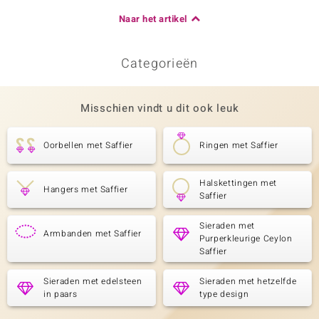
Naar het artikel
Categorieën
Misschien vindt u dit ook leuk
Oorbellen met Saffier
Ringen met Saffier
Halskettingen met
Hangers met Saffier
Saffier
Sieraden met
Armbanden met Saffier
Purperkleurige Ceylon
Saffier
Sieraden met edelsteen
Sieraden met hetzelfde
in paars
type design