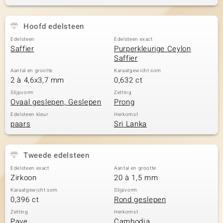
Hoofd edelsteen
Edelsteen
Edelsteen exact
Saffier
Purperkleurige Ceylon
Saffier
Aantal en grootte
Karaatgewicht som
2 à 4,6x3,7 mm
0,632 ct
Slijpvorm
Zetting
Ovaal geslepen, Geslepen
Prong
Edelsteen kleur
Herkomst
paars
Sri Lanka
Tweede edelsteen
Edelsteen exact
Aantal en grootte
Zirkoon
20 à 1,5 mm
Karaatgewicht som
Slijpvorm
0,396 ct
Rond geslepen
Zetting
Herkomst
Pave
Cambodja