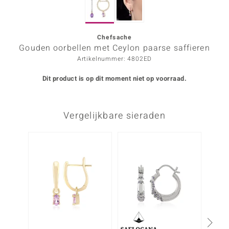
ana
Chefsache
Gouden oorbellen met Ceylon paarse saffieren
Prince Designs
Artikelnummer: 4802ED
o
Dit product is op dit moment niet op voorraad.
Chic
Vergelijkbare sieraden
d in Berlin
insell
NIEU
n Vogue
e in Italy
o Paraíso
izen