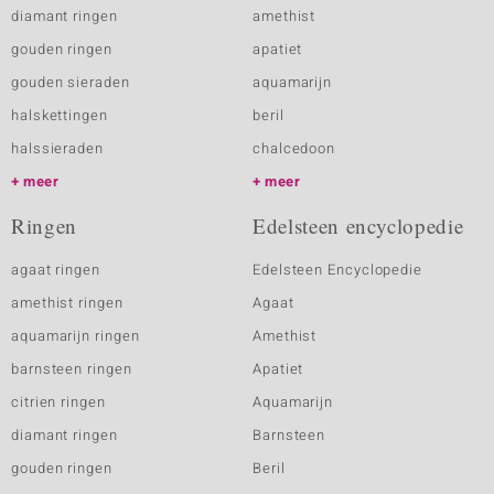
diamant ringen
amethist
gouden ringen
apatiet
gouden sieraden
aquamarijn
halskettingen
beril
halssieraden
chalcedoon
meer
meer
Ringen
Edelsteen encyclopedie
agaat ringen
Edelsteen Encyclopedie
amethist ringen
Agaat
aquamarijn ringen
Amethist
barnsteen ringen
Apatiet
citrien ringen
Aquamarijn
diamant ringen
Barnsteen
gouden ringen
Beril