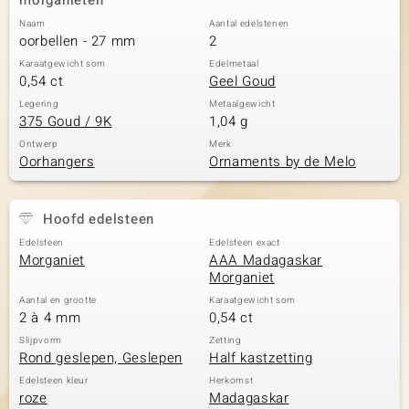
morganieten
Naam
Aantal edelstenen
oorbellen - 27 mm
2
Karaatgewicht som
Edelmetaal
0,54 ct
Geel Goud
Legering
Metaalgewicht
375 Goud / 9K
1,04 g
Ontwerp
Merk
Oorhangers
Ornaments by de Melo
Hoofd edelsteen
Edelsteen
Edelsteen exact
Morganiet
AAA Madagaskar
Morganiet
Aantal en grootte
Karaatgewicht som
2 à 4 mm
0,54 ct
Slijpvorm
Zetting
Rond geslepen, Geslepen
Half kastzetting
Edelsteen kleur
Herkomst
roze
Madagaskar