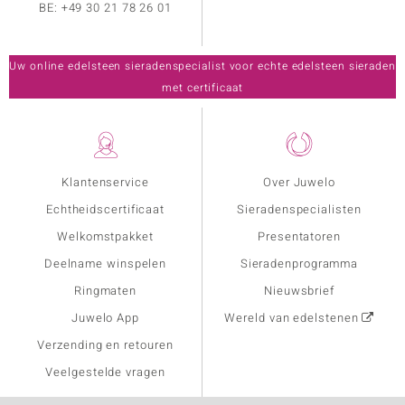
BE:
+49 30 21 78 26 01
Uw online edelsteen sieradenspecialist voor echte edelsteen sieraden
met certificaat
Klantenservice
Over Juwelo
Echtheidscertificaat
Sieradenspecialisten
Welkomstpakket
Presentatoren
Deelname winspelen
Sieradenprogramma
Ringmaten
Nieuwsbrief
Juwelo App
Wereld van edelstenen
Verzending en retouren
Veelgestelde vragen