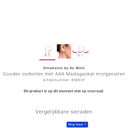
ana
Prince Designs
o
360°
Chic
d in Berlin
Ornaments by de Melo
Gouden oorbellen met AAA Madagaskar morganieten
insell
Artikelnummer: 8988VP
n Vogue
Dit product is op dit moment niet op voorraad.
e in Italy
Vergelijkbare sieraden
o Paraíso
izen
Nog maar 1
-34%