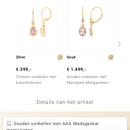
remonti
remonti
uwelo
 Gems
NO Collection
Zilver
Goud
Zilver
va
€ 399,-
€ 1.499,-
€ 149
Zilveren oorbellen met
Gouden oorbellen met
Zilver
kunzietstenen
Marropino Morganieten
roze M
Details van het artikel
Minerale
Gouden oorbellen met AAA Madagaskar