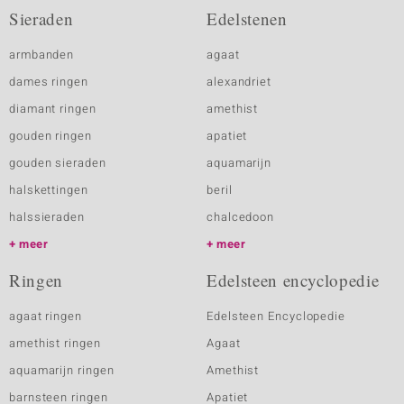
Sieraden
Edelstenen
armbanden
agaat
dames ringen
alexandriet
diamant ringen
amethist
gouden ringen
apatiet
gouden sieraden
aquamarijn
halskettingen
beril
halssieraden
chalcedoon
meer
meer
Ringen
Edelsteen encyclopedie
agaat ringen
Edelsteen Encyclopedie
amethist ringen
Agaat
aquamarijn ringen
Amethist
barnsteen ringen
Apatiet