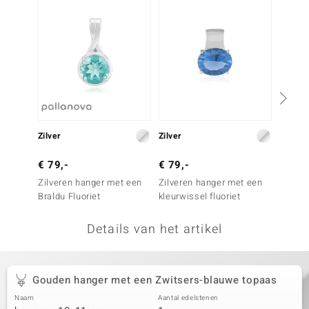
remonti
remonti
uwelo
 Gems
NO Collection
Zilver
Zilver
Goud
va
€ 79,-
€ 79,-
€ 1.1
Zilveren hanger met een
Zilveren hanger met een
Gouden
Braldu Fluoriet
kleurwissel fluoriet
hemel-
Details van het artikel
Minerale
Gouden hanger met een Zwitsers-blauwe topaas
Naam
Aantal edelstenen