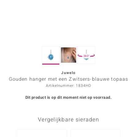
ana
Prince Designs
o
360°
Chic
d in Berlin
Juwelo
Gouden hanger met een Zwitsers-blauwe topaas
insell
Artikelnummer: 1834HO
n Vogue
Dit product is op dit moment niet op voorraad.
e in Italy
Vergelijkbare sieraden
o Paraíso
izen