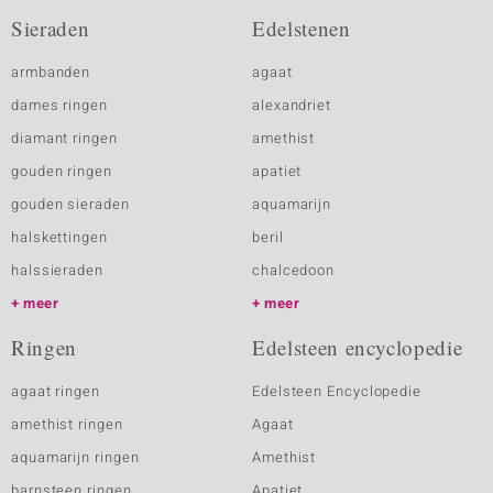
Sieraden
Edelstenen
armbanden
agaat
dames ringen
alexandriet
diamant ringen
amethist
gouden ringen
apatiet
gouden sieraden
aquamarijn
halskettingen
beril
halssieraden
chalcedoon
meer
meer
Ringen
Edelsteen encyclopedie
agaat ringen
Edelsteen Encyclopedie
amethist ringen
Agaat
aquamarijn ringen
Amethist
barnsteen ringen
Apatiet