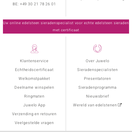
BE:
+49 30 21 78 26 01
Uw online edelsteen sieradenspecialist voor echte edelsteen sieraden
met certificaat
Klantenservice
Over Juwelo
Echtheidscertificaat
Sieradenspecialisten
Welkomstpakket
Presentatoren
Deelname winspelen
Sieradenprogramma
Ringmaten
Nieuwsbrief
Juwelo App
Wereld van edelstenen
Verzending en retouren
Veelgestelde vragen