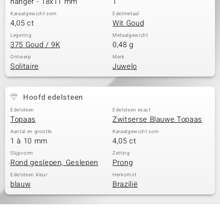
hanger - 18x11 mm
1
Karaatgewicht som
Edelmetaal
4,05 ct
Wit Goud
Legering
Metaalgewicht
375 Goud / 9K
0,48 g
Ontwerp
Merk
Solitaire
Juwelo
Hoofd edelsteen
Edelsteen
Edelsteen exact
Topaas
Zwitserse Blauwe Topaas
Aantal en grootte
Karaatgewicht som
1 à 10 mm
4,05 ct
Slijpvorm
Zetting
Rond geslepen, Geslepen
Prong
Edelsteen kleur
Herkomst
blauw
Brazilië