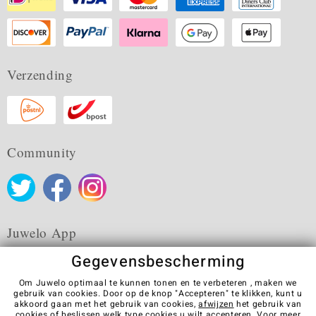
Verzending
Community
Juwelo App
Gegevensbescherming
Om Juwelo optimaal te kunnen tonen en te verbeteren , maken we
gebruik van cookies. Door op de knop "Accepteren" te klikken, kunt u
akkoord gaan met het gebruik van cookies,
afwijzen
het gebruik van
Algemene verkoopvoorwaarden
Privacybeleid
Cookies
cookies of beslissen welk type cookies u wilt accepteren. Voor meer