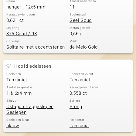
Naam
Aantal edelstenen
hanger - 12x5 mm
11
Karaatgewicht som
Edelmetaal
0,621 ct
Geel Goud
Legering
Metaalgewicht
375 Goud / 9K
0,66 g
Ontwerp
Merk
Solitaire met accentstenen
de Melo Gold
Hoofd edelsteen
Edelsteen
Edelsteen exact
Tanzaniet
Tanzaniet
Aantal en grootte
Karaatgewicht som
1 à 6x4 mm
0,558 ct
Slijpvorm
Zetting
Oktagon trapgeslepen,
Prong
Geslepen
Edelsteen kleur
Herkomst
blauw
Tanzania