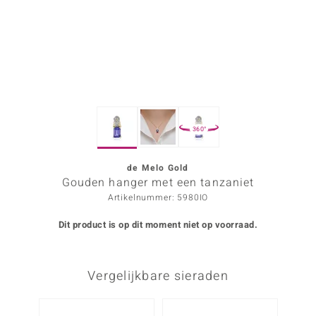
ana
Prince Designs
o
360°
Chic
d in Berlin
de Melo Gold
Gouden hanger met een tanzaniet
insell
Artikelnummer: 5980IO
n Vogue
Dit product is op dit moment niet op voorraad.
e in Italy
Vergelijkbare sieraden
o Paraíso
izen
-10%