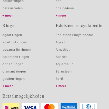
halskettingen
beril
halssieraden
chalcedoon
meer
meer
Ringen
Edelsteen encyclopedie
agaat ringen
Edelsteen Encyclopedie
amethist ringen
Agaat
aquamarijn ringen
Amethist
barnsteen ringen
Apatiet
citrien ringen
Aquamarijn
diamant ringen
Barnsteen
gouden ringen
Beril
meer
meer
Betaalmogelijkheden