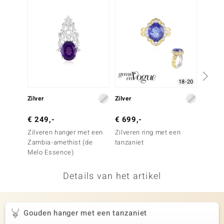
remonti
remonti
uwelo
 Gems
18-20
NO Collection
Zilver
Zilver
Zilver
va
€ 249,-
€ 699,-
€ 199
Zilveren hanger met een
Zilveren ring met een
Zilver
Zambia-amethist (de
tanzaniet
Nepal 
Melo Essence)
Details van het artikel
Minerale
Gouden hanger met een tanzaniet