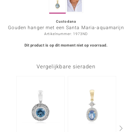
ana
Custodana
Gouden hanger met een Santa Maria-aquamarijn
Prince Designs
Artikelnummer: 1973ND
o
Dit product is op dit moment niet op voorraad.
Chic
Vergelijkbare sieraden
d in Berlin
insell
n Vogue
e in Italy
o Paraíso
izen