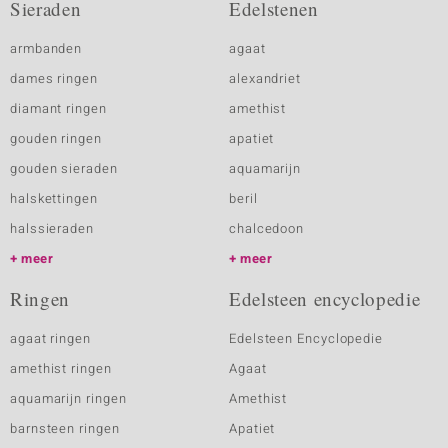
Sieraden
Edelstenen
armbanden
agaat
dames ringen
alexandriet
diamant ringen
amethist
gouden ringen
apatiet
gouden sieraden
aquamarijn
halskettingen
beril
halssieraden
chalcedoon
meer
meer
Ringen
Edelsteen encyclopedie
agaat ringen
Edelsteen Encyclopedie
amethist ringen
Agaat
aquamarijn ringen
Amethist
barnsteen ringen
Apatiet