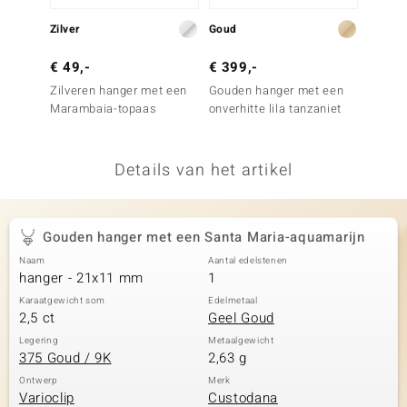
remonti
Zilver
Goud
Zilver
remonti
€ 49,-
€ 399,-
€ 69,
Zilveren hanger met een
Gouden hanger met een
Zilver
uwelo
Marambaia-topaas
onverhitte lila tanzaniet
hemel-
 Gems
Details van het artikel
NO Collection
va
Gouden hanger met een Santa Maria-aquamarijn
Naam
Aantal edelstenen
hanger - 21x11 mm
1
Karaatgewicht som
Edelmetaal
2,5 ct
Geel Goud
Legering
Metaalgewicht
375 Goud / 9K
2,63 g
Minerale
Ontwerp
Merk
Varioclip
Custodana