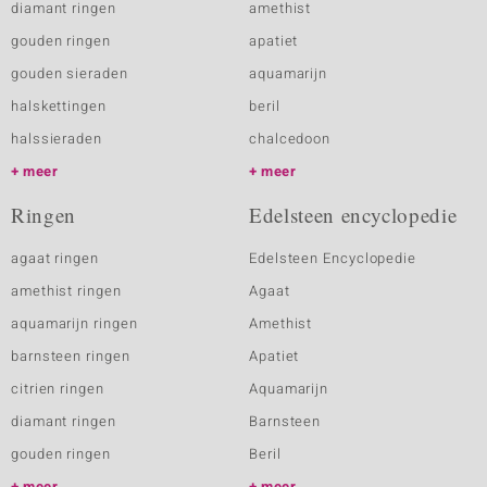
diamant ringen
amethist
gouden ringen
apatiet
gouden sieraden
aquamarijn
halskettingen
beril
halssieraden
chalcedoon
meer
meer
Ringen
Edelsteen encyclopedie
agaat ringen
Edelsteen Encyclopedie
amethist ringen
Agaat
aquamarijn ringen
Amethist
barnsteen ringen
Apatiet
citrien ringen
Aquamarijn
diamant ringen
Barnsteen
gouden ringen
Beril
meer
meer