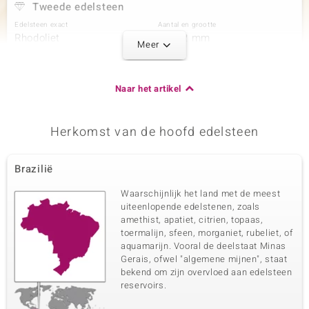
Tweede edelsteen
Edelsteen exact
Aantal en grootte
Rhodoliet
16 à 2 mm
Meer
Karaatgewicht som
Slijpvorm
1,044 ct
Vierkant trapgeslepen
Zetting
Herkomst
Naar het artikel
Prong
Brazilië
Herkomst van de hoofd edelsteen
Derde edelsteen
Edelsteen exact
Aantal en grootte
Brazilië
Zirkoon
6 à 1,8 mm
Karaatgewicht som
Slijpvorm
Waarschijnlijk het land met de meest
0,207 ct
Rond geslepen
uiteenlopende edelstenen, zoals
amethist, apatiet, citrien, topaas,
Zetting
Herkomst
Prong
toermalijn, sfeen, morganiet, rubeliet, of
Cambodja
aquamarijn. Vooral de deelstaat Minas
Gerais, ofwel "algemene mijnen", staat
bekend om zijn overvloed aan edelsteen
Vierde edelsteen
reservoirs.
Edelsteen exact
Aantal en grootte
Zirkoon
10 à 1,5 mm