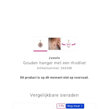
ana
Prince Designs
o
360°
Chic
d in Berlin
Juwelo
Gouden hanger met een rhodliet
insell
Artikelnummer: 3665MI
n Vogue
Dit product is op dit moment niet op voorraad.
e in Italy
Vergelijkbare sieraden
o Paraíso
izen
-17%
Nog maar 1
Nog m