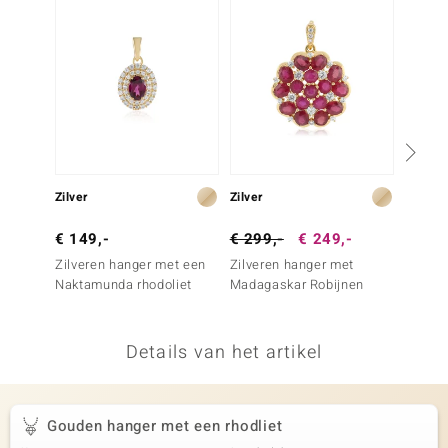
remonti
remonti
uwelo
 Gems
NO Collection
Zilver
Zilver
Zilver
va
€ 149,-
€ 299,-
€ 249,-
€ 99,
Zilveren hanger met een
Zilveren hanger met
Zilver
Naktamunda rhodoliet
Madagaskar Robijnen
umbali
Details van het artikel
Minerale
Gouden hanger met een rhodliet