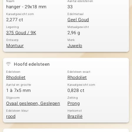
Naam
Aantal edelstenen
hanger - 29x18 mm
33
Karaatgewicht som
Edelmetaal
2,277 ct
Geel Goud
Legering
Metaalgewicht
375 Goud / 9K
2,96 g
Ontwerp
Merk
Montuur
Juwelo
Hoofd edelsteen
Edelsteen
Edelsteen exact
Rhodoliet
Rhodoliet
Aantal en grootte
Karaatgewicht som
1 à 7x5 mm
0,828 ct
Slijpvorm
Zetting
Ovaal geslepen, Geslepen
Prong
Edelsteen kleur
Herkomst
rood
Brazilië