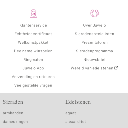
Klantenservice
Over Juwelo
Echtheidscertificaat
Sieradenspecialisten
Welkomstpakket
Presentatoren
Deelname winspelen
Sieradenprogramma
Ringmaten
Nieuwsbrief
Juwelo App
Wereld van edelstenen
Verzending en retouren
Veelgestelde vragen
Sieraden
Edelstenen
armbanden
agaat
dames ringen
alexandriet