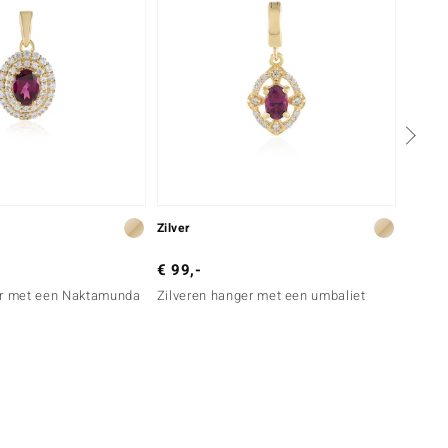
Zilver
Zilver
€ 99,-
€ 99,
er met een Naktamunda
Zilveren hanger met een umbaliet
Zilver
robijn