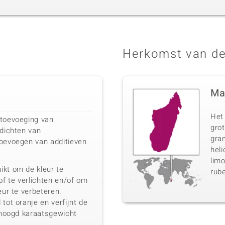
Herkomst van de
Ma
Het
 toevoeging van
gro
fdichten van
gran
toevoegen van additieven
heli
limo
ikt om de kleur te
rube
of te verlichten en/of om
eur te verbeteren.
tot oranje en verfijnt de
erhoogd karaatsgewicht