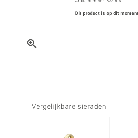
Parel
Kwarts
Artikelnummer: 5339LA
♦ Zilveren ringen
Vitale Minerale
Topaas
Turkoo
♦ Zilveren oorbellen
Dit product is op dit moment
♦ Zilveren hangers
♦ Zilveren armbanden
♦ Zilveren kettingen
Blauw
Groen
Het sieraad kunt u met de 
Platina sieraden
Vergelijkbare sieraden