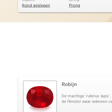
Slijpvorm
Zetting
Rond geslepen
Prong
Robijn
De machtige ‘rubinus lapis’,
de filmster waar iedereen v